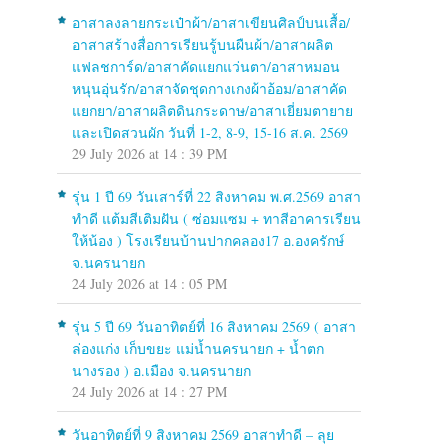
อาสาลงลายกระเป๋าผ้า/อาสาเขียนศิลป์บนเสื้อ/
อาสาสร้างสื่อการเรียนรู้บนผืนผ้า/อาสาผลิต
แฟลชการ์ด/อาสาคัดแยกแว่นตา/อาสาหมอน
หนุนอุ่นรัก/อาสาจัดชุดกางเกงผ้าอ้อม/อาสาคัด
แยกยา/อาสาผลิตดินกระดาษ/อาสาเยี่ยมตายาย
และเปิดสวนผัก วันที่ 1-2, 8-9, 15-16 ส.ค. 2569
29 July 2026 at 14 : 39 PM
รุ่น 1 ปี 69 วันเสาร์ที่ 22 สิงหาคม พ.ศ.2569 อาสา
ทำดี แต้มสีเติมฝัน ( ซ่อมแซม + ทาสีอาคารเรียน
ให้น้อง ) โรงเรียนบ้านปากคลอง17 อ.องครักษ์
จ.นครนายก
24 July 2026 at 14 : 05 PM
รุ่น 5 ปี 69 วันอาทิตย์ที่ 16 สิงหาคม 2569 ( อาสา
ล่องแก่ง เก็บขยะ แม่น้ำนครนายก + น้ำตก
นางรอง ) อ.เมือง จ.นครนายก
24 July 2026 at 14 : 27 PM
วันอาทิตย์ที่ 9 สิงหาคม 2569 อาสาทำดี – ลุย