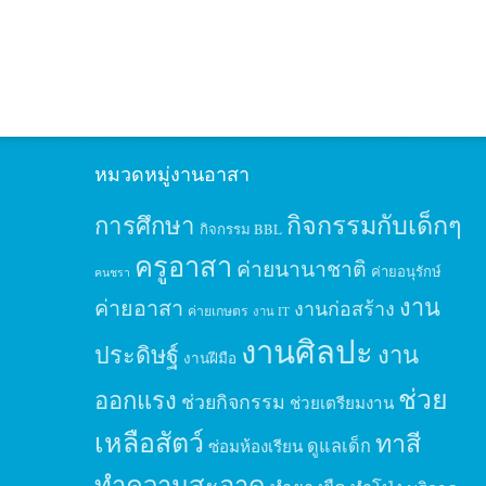
หมวดหมู่งานอาสา
กิจกรรมกับเด็กๆ
การศึกษา
กิจกรรม BBL
ครูอาสา
ค่ายนานาชาติ
ค่ายอนุรักษ์
คนชรา
งาน
ค่ายอาสา
งานก่อสร้าง
ค่ายเกษตร
งาน IT
งานศิลปะ
ประดิษฐ์
งาน
งานฝีมือ
ช่วย
ออกแรง
ช่วยกิจกรรม
ช่วยเตรียมงาน
เหลือสัตว์
ทาสี
ดูแลเด็ก
ซ่อมห้องเรียน
ทำความสะอาด