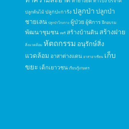
ทำยางยืด
ทำโป่ง
บริจาค
ปลูกป่า
ปลูกป่า
ปลูกปะการัง
ปลูกต้นไม้
ชายเลน
ผู้ป่วย
ผู้พิการ
ฝึกอบรม
ปลูกป่าโกงกาง
สร้างฝาย
พัฒนาชุมชน
สร้างบ้านดิน
สตรี
หัตถกรรม
อนุรักษ์สิ่ง
สิ่งแวดล้อม
เก็บ
แวดล้อม
อาสาต่างแดน
อาสาอาเซียน
ขยะ
เด็กเยาวชน
เรียนรู้เกษตร