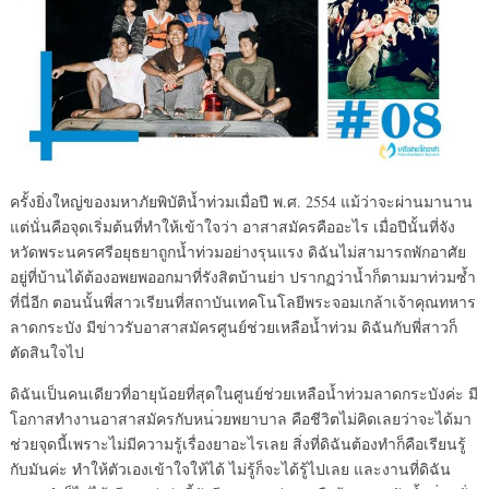
ครั้งยิ่งใหญ่ของมหาภัยพิบั
ติน้ำท่วมเมื่อปี พ.ศ. 2554 แม้ว่าจะผ่านมานาน
แต่นั่นคื
อจุดเริ่มต้นที่ทำให้เข้าใจ
ว่า อาสาสมัครคืออะไร เมื่อปีนั้นที่จัง
หวัดพระนค
รศรีอยุธยาถูกน้ำท่วมอย่างร
ุนแรง ดิฉันไม่สามารถพักอาศัย
อยู่
ที่บ้านได้ต้องอพยพออกมาที่
รังสิตบ้านย่า ปรากฏว่าน้ำก็ตามมาท่วมซ้ำ
ท
ี่นี่อีก ตอนนั้นพี่สาวเรียนที่สถาบั
นเทคโนโลยีพระจอมเกล้าเจ้าค
ุณท
หาร
ลาดกระบัง มีข่าวรับอาสาสมัครศูนย์ช่ว
ยเหลือน้ำท่วม ดิฉันกับพี่สาวก็
ตัดสินใจไป
ดิฉันเป็นคนเดียวที่อายุน้อ
ยที่สุดในศูนย์ช่วยเหลือน้ำ
ท่วมลาดกระบังค่ะ มี
โอกาสทำงานอาสาสมัครกับหน
่วยพยาบาล คือชีวิตไม่คิดเลยว่าจะได้ม
า
ช่วยจุดนี้เพราะไม่มีความร
ู้เรื่องยาอะไรเลย สิ่งที่ดิฉันต้องทำก็คือเรี
ยนรู้
กับมันค่ะ ทำให้ตัวเองเข้าใจให้ได้ ไม่รู้ก็จะได้รู้ไปเลย และงานที่ดิฉัน