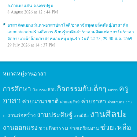
อ.กำแพงแสน จ.นครปฐม
8 August 2026 at 12 : 44 PM
อาสาคัดแยกแว่นตา/อาสาปลาใจดี/อาสาจัดชุดเมล็ดพันธุ์/อาสาคัด
แยกยา/อาสาสร้างสื่อการเรียนรู้บนผืนผ้า/อาสาผลิตแฟลชการ์ด/อาสา
จัดกางเกงผ้าอ้อม/อาสาหมอนหนุนอุ่นรัก วันที่ 22-23, 29-30 ส.ค. 2569
29 July 2026 at 14 : 37 PM
หมวดหมู่งานอาสา
ครู
กิจกรรมกับเด็กๆ
การศึกษา
กิจกรรม BBL
คนชรา
อาสา
ค่ายนานาชาติ
ค่ายอาสา
ค่ายอนุรักษ์
ค่ายเกษตร
งาน
งานศิลปะ
งานประดิษฐ์
งานก่อสร้าง
งานฝีมือ
IT
ช่วยเหลือ
งานออกแรง
ช่วยกิจกรรม
ช่วยเตรียมงาน