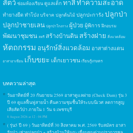
สัตว์
ทาสี
ทำความสะอาด
ดูแลเด็ก
ซ่อมห้องเรียน
ปลูกป่า
ปลูกปะการัง
ทำยางยืด
ทำโป่ง
บริจาค
ปลูกต้นไม้
ปลูกป่าชายเลน
ผู้ป่วย
ผู้พิการ
ฝึกอบรม
ปลูกป่าโกงกาง
สร้างฝาย
พัฒนาชุมชน
สร้างบ้านดิน
สิ่งแวดล้อม
สตรี
หัตถกรรม
อนุรักษ์สิ่งแวดล้อม
อาสาต่างแดน
เก็บขยะ
เด็กเยาวชน
เรียนรู้เกษตร
อาสาอาเซียน
บทความล่าสุด
วันอาทิตย์ที่ 20 กันยายน 2569 อาสาดูแลฝาย (Check Dam) รุ่น 3
ปี 69 ดูแลฟื้นฟูสายน้ำ คืนความชุมชื้นให้ระบบนิเวศ ลดการสูญ
เสียสัตว์ป่า ภายใน 1 วัน จ.เพชรบุรี
8 August 2026 at 12 : 04 PM
( รุ่น5 ปี 69 ) วันอาทิตย์ที่ 30 สิงหาคม พ.ศ. 2569 รับสมัคร อาสา
รักป่า (ช่วยปลูกป่า + สร้างบ้านให้นก) เขื่อนขุนด่านปราการชล