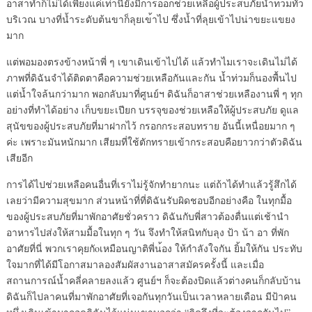
อาสาทำก็ไม่ไ
ด้เพียงแค่เท่านี้ยังมีการอ
อกช่วยเหลือผู้ประสบภัยน้ำท
่วมทั่ว
บริเวณ บางที่น้ำระดับต้นขาก็ลุยเข
้าไป ซึ่งน้ำที่ลุยเข้าไปน่าขยะแ
ขยง
มาก
แต่พอมองตรงข้างหน้าพี่ ๆ เขาเดินเข้าไปได้ แล้วทำไมเราจะเดินไม่ได้
ภาพที่ดิฉันจำได้ติดตาคือคว
ามช่วยเหลือกันและกัน น้ำท่วมก็นองพื้นไป
แต่น้ำใจ
ล้นกว่ามาก พอกลับมาที่ศูนย์ฯ ดิฉันก็อาสาช่วยเหลืองานพี่
ๆ ทุก
อย่างที่ทำได้อย่าง เก็บขยะเปียก บรรจุของช่วยเหลือให้ผู้ประ
สบภัย ดูแล
สุนัขของผู้ประสบภัยที่
มาฝากไว้ กรอกกระสอบทราย อันนี้เหนื่อยมาก ๆ
ค่ะ เพราะมันหนักมาก เสียมที่ใช้ตักทรายเข้ากระส
อบคือยาวกว่าตัวดิฉัน
เสียอี
ก
การได้ไปช่วยเหลือคนอื่นที่
เราไม่รู้จักทำยากนะ แต่ถ้าได้ทำแล้วรู้สึกได้
เล
ยว่ามีความสุขมาก ส่วนหน้าที่ที่ดิฉันรับผิดช
อบอีกอย่างคือ ในทุกมื้อ
ของผู้ประสบภัยที่
มาพักอาศัยชั่วคราว ดิฉันกับพี่สาวต้องตื่นแต่เ
ช้านำ
อาหารไปส่งให้สามมื้อใ
นทุก ๆ วัน จึงทำให้สนิทกับลุง ป้า น้า อา ที่พัก
อาศัยที่นี่ พวกเราคุยกัoเหมือนญาติพี่น
้อง ให้กำลังใจกัน ยิ้มให้กัน ประทับ
ใจมากที่ได้มีโอกาสมา
ลองสัมผัสงานอาสาสมัครครั้ง
นี้ และเมื่อ
สถานการณ์น้ำคลี่คล
ายลงแล้ว ศูนย์ฯ ก็จะต้องปิดแล้วต่างคนก็กลั
บบ้าน
ดิฉันก็ไปลาคนที่มาพักอาศัย
ที่เจอกันทุกวันเป็นเวลาหลา
ยเดือน มีป้าคน