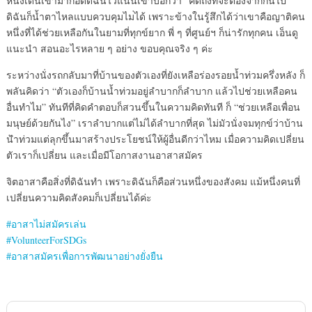
หนึ่งเดินเข้ามากอดด
ิฉันไว้แน่นเขาบอกว่า “คิดถึงที่จะต้องจากกันไป”
ดิฉันก็น้ำตาไหลแบบควบคุมไม
่ได้ เพราะข้างในรู้สึกได้ว่าเขา
คือญาติคน
หนึ่งที่ได้ช่วยเห
ลือกันในยามที่ทุกข์ยาก พี่ ๆ ที่ศูนย์ฯ ก็น่ารักทุกคน เอ็นดู
แนะนำ สอนอะไรหลาย ๆ อย่าง ขอบคุณจริง ๆ ค่ะ
ระหว่างนั่งรถกลับมาที่บ้าน
ของตัวเองที่ยังเหลือร่องรอ
ยน้ำท่วมครึ่งหลัง ก็
พลันคิดว่า “ตัวเองก็บ้านน้ำท่วมอยู่ลำ
บากก็ลำบาก แล้วไปช่วยเหลือคน
อื่นทำไม”
ทันทีที่คิดคำตอบก็สวนขึ้นใ
นความคิดทันที ก็ “ช่วยเหลือเพื่อน
มนุษย์ด้วย
กันไง” เราลำบากแต่ไม่ได้ลำบากที่ส
ุด ไม่มัวนั่งจมทุกข์ว่าบ้าน
น้
ำท่วมแต่ลุกขึ้นมาสร้างประโ
ยชน์ให้ผู้อื่นดีกว่าไหม เมื่อความคิดเปลี่ยน
ตัวเราก็เปลี่ยน และเมื่อมีโอกาสงานอาสาสมัค
ร
จิตอาสาคือสิ่งที่ดิฉันทำ เพราะดิฉันก็คือส่วนหนึ่งขอ
งสังคม แม้หนึ่งคนที่
เปลี่ยนความคิ
ดสังคมก็เปลี่ยนได้ค่ะ
#อาสาไม่สมัครเล่น
#VolunteerForSDGs
#อาสาสมัครเพื่อการพัฒนาอย่
างยั่งยืน