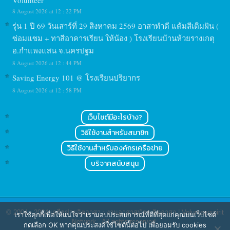
Volunteer
8 August 2026 at 12 : 22 PM
รุ่น 1 ปี 69 วันเสาร์ที่ 29 สิงหาคม 2569 อาสาทำดี แต้มสีเติมฝัน (
ซ่อมแซม + ทาสีอาคารเรียน ให้น้อง ) โรงเรียนบ้านห้วยรางเกตุ
อ.กำแพงแสน จ.นครปฐม
8 August 2026 at 12 : 44 PM
Saving Energy 101 @ โรงเรียนปริยากร
8 August 2026 at 12 : 58 PM
เว็บไซต์มีอะไรบ้าง?
วิธีใช้งานสำหรับสมาชิก
วิธีใช้งานสำหรับองค์กรเครือข่าย
บริจาคสนับสนุน
© 2004 - 2024
เครือข่ายจิตอาสา : งานอาสาสมัคร จิตอาสา | Volunteerspirit
เราใช้คุกกี้เพื่อให้แน่ใจว่าเรามอบประสบการณ์ที่ดีที่สุดแก่คุณบนเว็บไซต์
Network
. All rights reserved.
กดเลือก OK หากคุณประสงค์ใช้ไซต์นี้ต่อไป เพื่อยอมรับ cookies