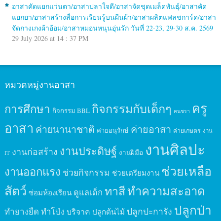
อาสาคัดแยกแว่นตา/อาสาปลาใจดี/อาสาจัดชุดเมล็ดพันธุ์/อาสาคัด
แยกยา/อาสาสร้างสื่อการเรียนรู้บนผืนผ้า/อาสาผลิตแฟลชการ์ด/อาสา
จัดกางเกงผ้าอ้อม/อาสาหมอนหนุนอุ่นรัก วันที่ 22-23, 29-30 ส.ค. 2569
29 July 2026 at 14 : 37 PM
หมวดหมู่งานอาสา
ครู
กิจกรรมกับเด็กๆ
การศึกษา
กิจกรรม BBL
คนชรา
อาสา
ค่ายนานาชาติ
ค่ายอาสา
ค่ายอนุรักษ์
ค่ายเกษตร
งาน
งานศิลปะ
งานประดิษฐ์
งานก่อสร้าง
งานฝีมือ
IT
ช่วยเหลือ
งานออกแรง
ช่วยกิจกรรม
ช่วยเตรียมงาน
สัตว์
ทาสี
ทำความสะอาด
ดูแลเด็ก
ซ่อมห้องเรียน
ปลูกป่า
ปลูกปะการัง
ทำยางยืด
ทำโป่ง
บริจาค
ปลูกต้นไม้