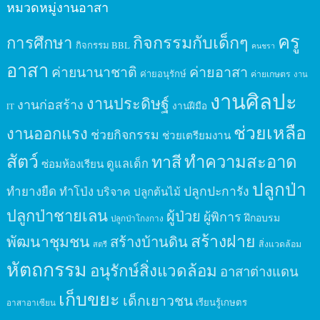
หมวดหมู่งานอาสา
ครู
กิจกรรมกับเด็กๆ
การศึกษา
กิจกรรม BBL
คนชรา
อาสา
ค่ายนานาชาติ
ค่ายอาสา
ค่ายอนุรักษ์
ค่ายเกษตร
งาน
งานศิลปะ
งานประดิษฐ์
งานก่อสร้าง
งานฝีมือ
IT
ช่วยเหลือ
งานออกแรง
ช่วยกิจกรรม
ช่วยเตรียมงาน
สัตว์
ทาสี
ทำความสะอาด
ดูแลเด็ก
ซ่อมห้องเรียน
ปลูกป่า
ปลูกปะการัง
ทำยางยืด
ทำโป่ง
บริจาค
ปลูกต้นไม้
ปลูกป่าชายเลน
ผู้ป่วย
ผู้พิการ
ฝึกอบรม
ปลูกป่าโกงกาง
สร้างฝาย
พัฒนาชุมชน
สร้างบ้านดิน
สิ่งแวดล้อม
สตรี
หัตถกรรม
อนุรักษ์สิ่งแวดล้อม
อาสาต่างแดน
เก็บขยะ
เด็กเยาวชน
เรียนรู้เกษตร
อาสาอาเซียน