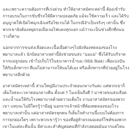
และเพราะความต้องการที่เร่งด่วน ทำให้อาสาสมัครเหล่านี้ ต้องเข้ารับ
การอบรมในการขับขี่รถให้มีความปลอดภัย แม้จะใช้ความเร็ว และได้รับ
อนุญาตให้เปิดไฟฉุกเฉินหรือไซเรนได้ ในกรณีจำเป็นจริงๆ เท่านั้น ซึ่ง
พวกเขายังต้องหยุดรอเมื่อเจอไฟแดงทุกแยก แม้ว่าจะเป็นช่วงดึกที่ถนน
ว่างก็ตาม
นอกจากการขนส่งเลือดและเนื้อเยื่อต่างๆไปยังห้องทดลองของโรง
พยาบาลแล้ว นักบิดอาสาเหล่านี้ยังช่วยขนส่ง “นมแม่” ซึ่งได้รับบริจาค
จากแม่ลูกอ่อน เข้าไปเก็บไว้ในธนาคารน้ำนม (Milk Bank) เพื่อแบ่งปัน
ให้กับเด็กทารก ที่แม่ไม่สามารถให้นมได้เอง หรือเด็กทารกที่ป่วยอยู่ในโรง
พยาบาลอีกด้วย
อาสาสมัครเหล่านี้ ส่วนใหญ่มีงานประจำตอนกลางวันค่ะ แต่พวกเขาก็
เต็มใจสละเวลาตอนกลางคืน ตั้งแต่ 5 โมงเย็นถึงตี 5 มาช่วยขนส่งเลือด
และน้ำนมให้กับโรงพยาบาลด้วยความเต็มใจ งานอาสาสมัครของพวก
เขา แทบจะไม่มีใครรู้ว่ามีอยู่ นอกจากเจ้าหน้าที่ห้องทดลองของโรง
พยาบาลเท่านั้น แต่อาสาสมัครทุกคน ก็เต็มใจทำงานนี้แบบไม่ต้องการ
การยกย่องใดๆ เพราะพวกเขารู้ว่า ของที่อยู่ท้ายรถมอเตอร์ไซค์ของพวก
เขาในแต่ละคืนนั้น มีค่าและสำคัญต่อคนที่กำลังรอคอยมันมากแค่ไหน