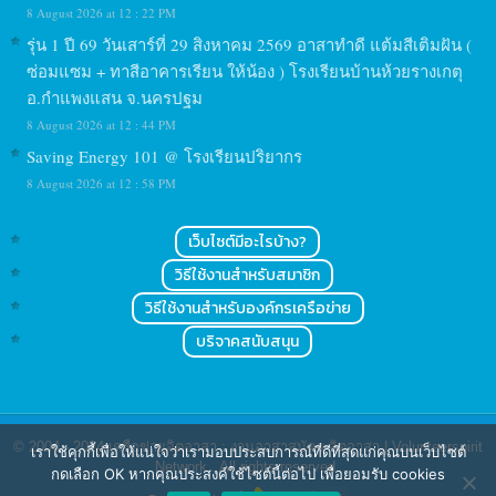
8 August 2026 at 12 : 22 PM
รุ่น 1 ปี 69 วันเสาร์ที่ 29 สิงหาคม 2569 อาสาทำดี แต้มสีเติมฝัน (
ซ่อมแซม + ทาสีอาคารเรียน ให้น้อง ) โรงเรียนบ้านห้วยรางเกตุ
อ.กำแพงแสน จ.นครปฐม
8 August 2026 at 12 : 44 PM
Saving Energy 101 @ โรงเรียนปริยากร
8 August 2026 at 12 : 58 PM
เว็บไซต์มีอะไรบ้าง?
วิธีใช้งานสำหรับสมาชิก
วิธีใช้งานสำหรับองค์กรเครือข่าย
บริจาคสนับสนุน
© 2004 - 2024
เครือข่ายจิตอาสา : งานอาสาสมัคร จิตอาสา | Volunteerspirit
เราใช้คุกกี้เพื่อให้แน่ใจว่าเรามอบประสบการณ์ที่ดีที่สุดแก่คุณบนเว็บไซต์
Network
. All rights reserved.
กดเลือก OK หากคุณประสงค์ใช้ไซต์นี้ต่อไป เพื่อยอมรับ cookies