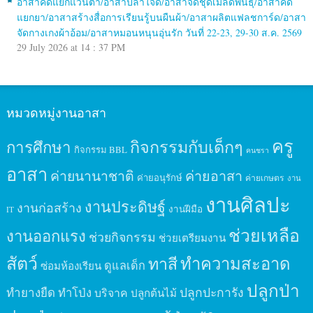
อาสาคัดแยกแว่นตา/อาสาปลาใจดี/อาสาจัดชุดเมล็ดพันธุ์/อาสาคัด
แยกยา/อาสาสร้างสื่อการเรียนรู้บนผืนผ้า/อาสาผลิตแฟลชการ์ด/อาสา
จัดกางเกงผ้าอ้อม/อาสาหมอนหนุนอุ่นรัก วันที่ 22-23, 29-30 ส.ค. 2569
29 July 2026 at 14 : 37 PM
หมวดหมู่งานอาสา
ครู
กิจกรรมกับเด็กๆ
การศึกษา
กิจกรรม BBL
คนชรา
อาสา
ค่ายนานาชาติ
ค่ายอาสา
ค่ายอนุรักษ์
ค่ายเกษตร
งาน
งานศิลปะ
งานประดิษฐ์
งานก่อสร้าง
งานฝีมือ
IT
ช่วยเหลือ
งานออกแรง
ช่วยกิจกรรม
ช่วยเตรียมงาน
สัตว์
ทาสี
ทำความสะอาด
ดูแลเด็ก
ซ่อมห้องเรียน
ปลูกป่า
ปลูกปะการัง
ทำยางยืด
ทำโป่ง
บริจาค
ปลูกต้นไม้