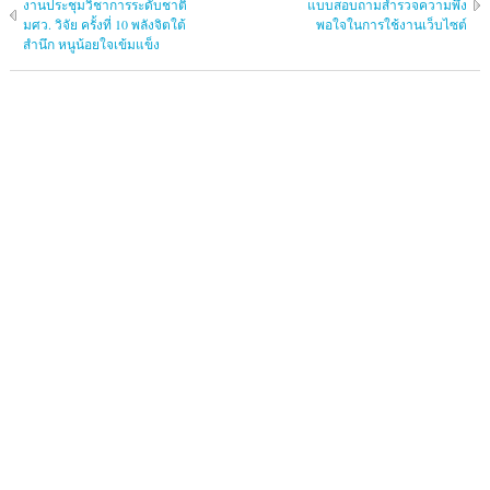
งานประชุมวิชาการระดับชาติ
แบบสอบถามสำรวจความพึง
มศว. วิจัย ครั้งที่ 10 พลังจิตใต้
พอใจในการใช้งานเว็บไซต์
สำนึก หนูน้อยใจเข้มแข็ง