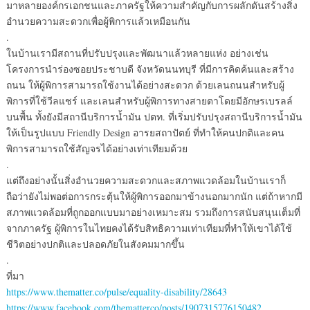
มาหลายองค์กรเอกชนและภาครัฐให้ความสำคัญกับการผลักดันสร้างสิ่ง
อำนวยความสะดวกเพื่อผู้พิการแล้วเหมือนกัน
.
ในบ้านเรามีสถานที่ปรับปรุงและพัฒนาแล้วหลายแห่ง อย่างเช่น
โครงการนำร่องซอยประชาบดี จังหวัดนนทบุรี ที่มีการคิดค้นและสร้าง
ถนน ให้ผู้พิการสามารถใช้งานได้อย่างสะดวก ด้วยเลนถนนสำหรับผู้
พิการที่ใช้วีลแชร์ และเลนสำหรับผู้พิการทางสายตาโดยมีอักษรเบรลล์
บนพื้น ทั้งยังมีสถานีบริการน้ำมัน ปตท. ที่เริ่มปรับปรุงสถานีบริการน้ำมัน
ให้เป็นรูปแบบ Friendly Design อารยสถาปัตย์ ที่ทำให้คนปกติและคน
พิการสามารถใช้สัญจรได้อย่างเท่าเทียมด้วย
.
แต่ถึงอย่างนั้นสิ่งอำนวยความสะดวกและสภาพแวดล้อมในบ้านเราก็
ถือว่ายังไม่พอต่อการกระตุ้นให้ผู้พิการออกมาข้างนอกมากนัก แต่ถ้าหากมี
สภาพแวดล้อมที่ถูกออกแบบมาอย่างเหมาะสม รวมถึงการสนับสนุนเต็มที่
จากภาครัฐ ผู้พิการในไทยคงได้รับสิทธิความเท่าเทียมที่ทำให้เขาได้ใช้
ชีวิตอย่างปกติและปลอดภัยในสังคมมากขึ้น
.
ที่มา
https://www.thematter.co/pulse/equality-disability/28643
https://www.facebook.com/thematterco/posts/1907315776150482