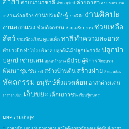
อาสา
ค่ายนานาชาติ
ค่ายอาสา
ค่ายอนุรักษ์
ค่ายเกษตร
งาน
งานศิลปะ
งานประดิษฐ์
งานก่อสร้าง
งานฝีมือ
IT
ช่วยเหลือ
งานออกแรง
ช่วยกิจกรรม
ช่วยเตรียมงาน
สัตว์
ทาสี
ทำความสะอาด
ดูแลเด็ก
ซ่อมห้องเรียน
ปลูกป่า
ปลูกปะการัง
ทำยางยืด
ทำโป่ง
บริจาค
ปลูกต้นไม้
ปลูกป่าชายเลน
ผู้ป่วย
ผู้พิการ
ฝึกอบรม
ปลูกป่าโกงกาง
สร้างฝาย
พัฒนาชุมชน
สร้างบ้านดิน
สิ่งแวดล้อม
สตรี
หัตถกรรม
อนุรักษ์สิ่งแวดล้อม
อาสาต่างแดน
เก็บขยะ
เด็กเยาวชน
เรียนรู้เกษตร
อาสาอาเซียน
บทความล่าสุด
อาสาคัดแยกแว่นตา/อาสาปลาใจดี/อาสาจัดชุดเมล็ดพันธุ์/อาสา