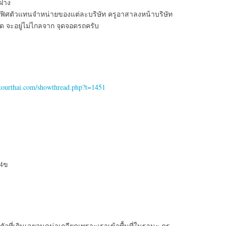
อฝาง
อฟฟิศตัวแทนจำหน่ายของแต่ละบริษัท ครูอาสาลงหน้าบริษัท
าดสด จะอยู่ไม่ไกลจาก จุดจอดรถครับ
ttourthai.com/showthread.php?t=1451
.4ข
ตัวที่เกินเลยจนดูน่าเกลียดเพราะเราเข้าพื้นที่ในฐานะ ครู