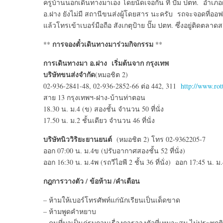
ครูบ้านนอกเดินทางมาเอง โดยนัดเจอกัน ที่ ปั๊ม ปตท. อำเภ
อ.ฝาง ยังไม่มี สถานีขนส่งผู้โดยสาร นะครับ รถจะจอดที่อ
แล้วโทรเข้าเบอร์มือถือ สังเกตุป้าย ปั๊ม ปตท. ซึ่งอยู่ติดตล
การจองตั๋วเดินทางมาร่วมกิจกรรม
**
**
การเดินทางมา อ.ฝาง เริ่มต้นจาก กรุงเทพ
บริษัทขนส่งจำกัด
(หมอชิต 2)
02-936-2841-48, 02-936-2852-66 ต่อ 442, 311
http://www.ro
สาย 13 กรุงเทพฯ-ฝาง-บ้านท่าตอน
18.30 น. ม.4 (ข) สองชั้น จำนวน 50 ที่นั่ง
17.50 น. ม.2 ชั้นเดียว จำนวน 46 ที่นั่ง
บริษัทนิววิริยะยานยนต์
(หมอชิต 2) โทร 02-9362205-7
ออก 07:00 น. ม.4ข (ปรับอากาศสองชั้น 52 ที่นั่ง)
ออก 16:30 น. ม.4พ (รถวีไอพี 2 ชั้น 36 ที่นั่ง) ออก 17:45 น. ม
กฎการวางตัว / ข้อห้าม /คำเตือน
– ห้ามให้เบอร์โทรศัพท์แก่นักเรียนเป็นเด็ดขาด
– ห้ามพูดคำหยาบ
– คนที่มาเป็นคู่รบกวนเรื่องการวางตัวที่เหมาะสม ไม่ประพฤติ