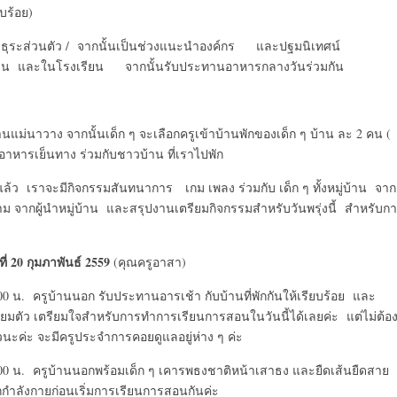
บร้อย)
ทำธุระส่วนตัว / จากนั้นเป็นช่วงแนะนำองค์กร และปฐมนิเทศน์
บ้าน และในโรงเรียน จากนั้นรับประทานอาหารกลางวันร่วมกัน
านแม่นาวาง จากนั้นเด็ก ๆ จะเลือกครูเข้าบ้านพักของเด็ก ๆ บ้าน ละ 2 คน (
ำอาหารเย็นทาง ร่วมกับชาวบ้าน ที่เราไปพัก
้ว เราจะมีกิจกรรมสันทนาการ เกม เพลง ร่วมกับ เด็ก ๆ ทั้งหมู่บ้าน จาก
าม จากผู้นำหมู่บ้าน และสรุปงานเตรียมกิจกรรมสำหรับวันพรุ่งนี้ สำหรับก
ธ์ 2559
(คุณครูอาสา)
00 น. ครูบ้านนอก รับประทานอารเช้า กับบ้านที่พักกันให้เรียบร้อย และ
ียมตัว เตรียมใจสำหรับการทำการเรียนการสอนในวันนี้ได้เลยค่ะ แต่ไม่ต้อ
วนะค่ะ จะมีครูประจำการคอยดูแลอยู่ห่าง ๆ ค่ะ
00 น. ครูบ้านนอกพร้อมเด็ก ๆ เคารพธงชาติหน้าเสาธง และยืดเส้นยืดสาย
กำลังกายก่อนเริ่มการเรียนการสอนกันค่ะ