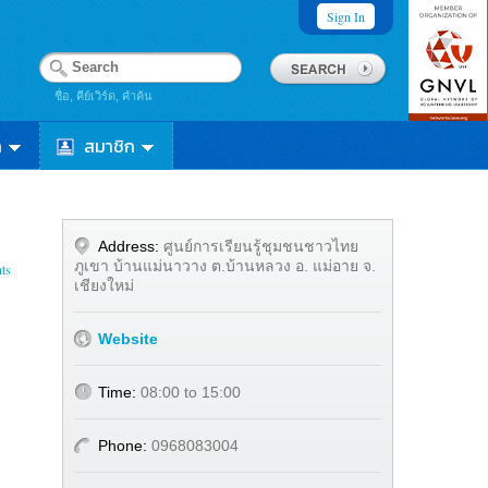
Sign In
ชื่อ, คีย์เวิร์ด, คำค้น
า
สมาชิก
Address:
ศูนย์การเรียนรู้ชุมชนชาวไทย
ภูเขา บ้านแม่นาวาง ต.บ้านหลวง อ. แม่อาย จ.
ts
เชียงใหม่
Website
Time:
08:00 to 15:00
Phone:
0968083004