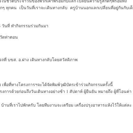
ในชีวิตประจำวันของพวกเค้าพร้อมกับแลก เปลี่ยนความรู้สึกดีๆพร้อมทั้ง
 ทุกคน เป็นวันที่เราจะเดินทางกลับ ครูบ้านนอกแลกเปลี่ยนที่อยู่กันกับเด
วันที่ ทำกิจกรรมร่วมกันมา
 วัดท่าตอน
รถที่ บขส. อ.ฝาง เดินทางกลับโดยสวัสดิภาพ
 เพื่อที่ทางโครงการฯจะได้จัดพิมพ์วุฒิบัตรเข้าร่วมกิจกรรมครั้งนี้
งการด้วยก่อนถึงวันเดินทางอย่างช้า 1 สัปดาห์ ผู้ยืนยัน หมายถึง ผู้ที่โอนค่า
ม่ๆ บ้านที่เราไปพักครับ โดยทีมงานจะเตรียม เครื่องปรุงอาหารแห้งไว้ให้แต่ละ