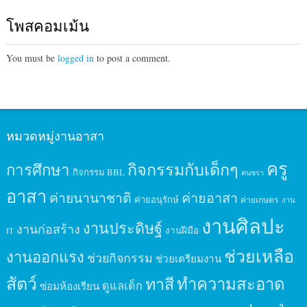
โพสคอมเม้น
You must be
logged in
to post a comment.
หมวดหมู่งานอาสา
ครู
กิจกรรมกับเด็กๆ
การศึกษา
กิจกรรม BBL
คนชรา
อาสา
ค่ายนานาชาติ
ค่ายอาสา
ค่ายอนุรักษ์
ค่ายเกษตร
งาน
งานศิลปะ
งานประดิษฐ์
งานก่อสร้าง
งานฝีมือ
IT
ช่วยเหลือ
งานออกแรง
ช่วยกิจกรรม
ช่วยเตรียมงาน
สัตว์
ทาสี
ทำความสะอาด
ดูแลเด็ก
ซ่อมห้องเรียน