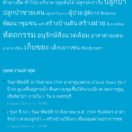
ปลูกป่า
ปลูกปะการัง
ทำยางยืด
ทำโป่ง
บริจาค
ปลูกต้นไม้
ปลูกป่าชายเลน
ผู้ป่วย
ผู้พิการ
ฝึกอบรม
ปลูกป่าโกงกาง
สร้างฝาย
พัฒนาชุมชน
สร้างบ้านดิน
สิ่งแวดล้อม
สตรี
หัตถกรรม
อนุรักษ์สิ่งแวดล้อม
อาสาต่างแดน
เก็บขยะ
เด็กเยาวชน
เรียนรู้เกษตร
อาสาอาเซียน
บทความล่าสุด
วันอาทิตย์ที่ 20 กันยายน 2569 อาสาดูแลฝาย (Check Dam) รุ่น 3
ปี 69 ดูแลฟื้นฟูสายน้ำ คืนความชุมชื้นให้ระบบนิเวศ ลดการสูญ
เสียสัตว์ป่า ภายใน 1 วัน จ.เพชรบุรี
8 August 2026 at 12 : 04 PM
( รุ่น5 ปี 69 ) วันอาทิตย์ที่ 30 สิงหาคม พ.ศ. 2569 รับสมัคร อาสา
รักป่า (ช่วยปลูกป่า + สร้างบ้านให้นก) เขื่อนขุนด่านปราการชล
8 August 2026 at 12 : 24 PM