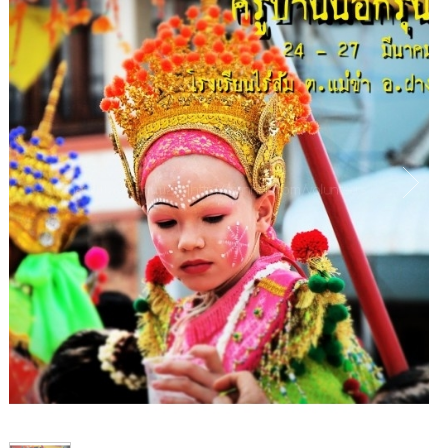
1
/
1