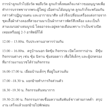
การนำลูกแก้วไปยังวัด พอถึงวัด ลูกแก้วทั้งหมดก็จะกล่าวขออนุญาตเพื่อ
ทำการบรรพชาจากพระผู้ใหญ่ เมื่อท่านได้อนุญาต ลูกแก้วก็จะพร้อมกัน
กล่าวคำปฏิญาณตน และอาราธนาศีล แล้วจึงเปลี่ยนเครื่องแต่งกายจาก
ชุดเสื้อผ้าส่างลองที่สวยงามมาเป็นผ้ากาสาวพัตร์สีเหลือง และเป็นก็
สามเณรอย่างสมบูรณ์ โดยอาจจะอยู่หลายเดือนเพราะว่าเป็นช่วงปิด
เทอมหรืออยู่ 2-3 อาทิตย์ก็ได้
12.00 – 13.00น. รับประทานอาหารร่วมกัน
13.00 – 16.00น. ครูบ้านนอก จัดซุ้ม กิจกรรม เปิดโลกการอ่าน มีซุ้ม
กิจกรรมต่างๆ เช่น ซุ้ม นิทาน ซุ้มสอยดาว เพื่อให้เด็กๆ และผู้ปกครอง
ที่มาร่วมงานบวชได้ร่วมกิจกรรม
16.00-17.00 น. เยี่ยมบ้านเด็กๆ ที่อยู่ในสวนส้ม
17.00 –18.30 น. แยกย้ายทำภารกิจส่วนตัว
18.30 -19.30 น. กิจกรรมสันทนาการ
19.30-21.00 น. กิจกรรมภาคเชื่อมความสัมพันธ์ชาวค่ายภาคค่ำ สรุป
งาน เสร็จแล้วแยกย้ายไปพักผ่อน