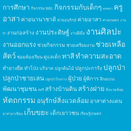
ครู
กิจกรรมกับเด็กๆ
การศึกษา
กิจกรรม BBL
คนชรา
อาสา
ค่ายนานาชาติ
ค่ายอาสา
ค่ายอนุรักษ์
ค่ายเกษตร
งาน
งานศิลปะ
งานประดิษฐ์
งานก่อสร้าง
งานฝีมือ
IT
ช่วยเหลือ
งานออกแรง
ช่วยกิจกรรม
ช่วยเตรียมงาน
สัตว์
ทาสี
ทำความสะอาด
ดูแลเด็ก
ซ่อมห้องเรียน
ปลูกป่า
ปลูกปะการัง
ทำยางยืด
ทำโป่ง
บริจาค
ปลูกต้นไม้
ปลูกป่าชายเลน
ผู้ป่วย
ผู้พิการ
ฝึกอบรม
ปลูกป่าโกงกาง
สร้างฝาย
พัฒนาชุมชน
สร้างบ้านดิน
สิ่งแวดล้อม
สตรี
หัตถกรรม
อนุรักษ์สิ่งแวดล้อม
อาสาต่างแดน
เก็บขยะ
เด็กเยาวชน
เรียนรู้เกษตร
อาสาอาเซียน