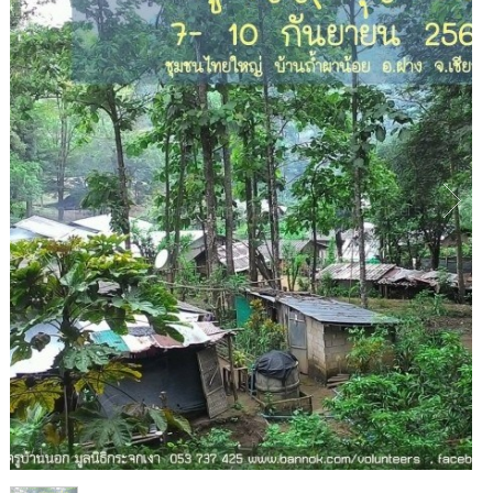
1
/
1