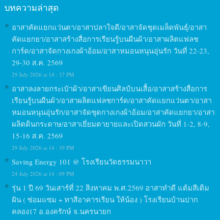
บทความล่าสุด
อาสาคัดแยกแว่นตา/อาสาปลาใจดี/อาสาจัดชุดเมล็ดพันธุ์/อาสา
คัดแยกยา/อาสาสร้างสื่อการเรียนรู้บนผืนผ้า/อาสาผลิตแฟลช
การ์ด/อาสาจัดกางเกงผ้าอ้อม/อาสาหมอนหนุนอุ่นรัก วันที่ 22-23,
29-30 ส.ค. 2569
29 July 2026 at 14 : 37 PM
อาสาลงลายกระเป๋าผ้า/อาสาเขียนศิลป์บนเสื้อ/อาสาสร้างสื่อการ
เรียนรู้บนผืนผ้า/อาสาผลิตแฟลชการ์ด/อาสาคัดแยกแว่นตา/อาสา
หมอนหนุนอุ่นรัก/อาสาจัดชุดกางเกงผ้าอ้อม/อาสาคัดแยกยา/อาสา
ผลิตดินกระดาษ/อาสาเยี่ยมตายายและเปิดสวนผัก วันที่ 1-2, 8-9,
15-16 ส.ค. 2569
29 July 2026 at 14 : 39 PM
Saving Energy 101 @ โรงเรียนวัดธรรมนาวา
24 July 2026 at 14 : 09 PM
รุ่น 1 ปี 69 วันเสาร์ที่ 22 สิงหาคม พ.ศ.2569 อาสาทำดี แต้มสีเติม
ฝัน ( ซ่อมแซม + ทาสีอาคารเรียน ให้น้อง ) โรงเรียนบ้านปาก
คลอง17 อ.องครักษ์ จ.นครนายก