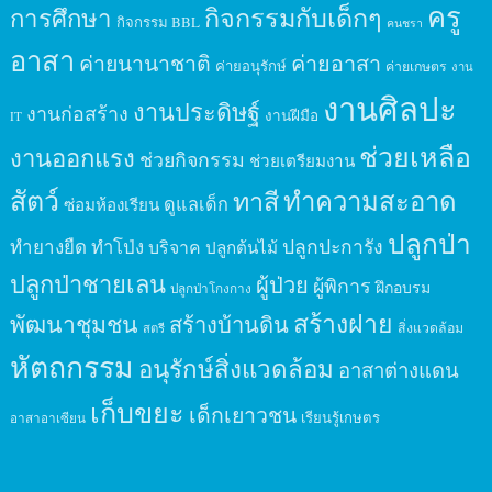
ครู
กิจกรรมกับเด็กๆ
การศึกษา
กิจกรรม BBL
คนชรา
อาสา
ค่ายนานาชาติ
ค่ายอาสา
ค่ายอนุรักษ์
ค่ายเกษตร
งาน
งานศิลปะ
งานประดิษฐ์
งานก่อสร้าง
งานฝีมือ
IT
ช่วยเหลือ
งานออกแรง
ช่วยกิจกรรม
ช่วยเตรียมงาน
สัตว์
ทาสี
ทำความสะอาด
ดูแลเด็ก
ซ่อมห้องเรียน
ปลูกป่า
ปลูกปะการัง
ทำยางยืด
ทำโป่ง
บริจาค
ปลูกต้นไม้
ปลูกป่าชายเลน
ผู้ป่วย
ผู้พิการ
ฝึกอบรม
ปลูกป่าโกงกาง
สร้างฝาย
พัฒนาชุมชน
สร้างบ้านดิน
สิ่งแวดล้อม
สตรี
หัตถกรรม
อนุรักษ์สิ่งแวดล้อม
อาสาต่างแดน
เก็บขยะ
เด็กเยาวชน
เรียนรู้เกษตร
อาสาอาเซียน