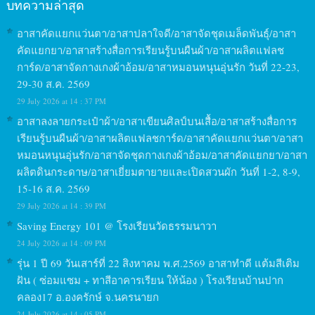
บทความล่าสุด
อาสาคัดแยกแว่นตา/อาสาปลาใจดี/อาสาจัดชุดเมล็ดพันธุ์/อาสา
คัดแยกยา/อาสาสร้างสื่อการเรียนรู้บนผืนผ้า/อาสาผลิตแฟลช
การ์ด/อาสาจัดกางเกงผ้าอ้อม/อาสาหมอนหนุนอุ่นรัก วันที่ 22-23,
29-30 ส.ค. 2569
29 July 2026 at 14 : 37 PM
อาสาลงลายกระเป๋าผ้า/อาสาเขียนศิลป์บนเสื้อ/อาสาสร้างสื่อการ
เรียนรู้บนผืนผ้า/อาสาผลิตแฟลชการ์ด/อาสาคัดแยกแว่นตา/อาสา
หมอนหนุนอุ่นรัก/อาสาจัดชุดกางเกงผ้าอ้อม/อาสาคัดแยกยา/อาสา
ผลิตดินกระดาษ/อาสาเยี่ยมตายายและเปิดสวนผัก วันที่ 1-2, 8-9,
15-16 ส.ค. 2569
29 July 2026 at 14 : 39 PM
Saving Energy 101 @ โรงเรียนวัดธรรมนาวา
24 July 2026 at 14 : 09 PM
รุ่น 1 ปี 69 วันเสาร์ที่ 22 สิงหาคม พ.ศ.2569 อาสาทำดี แต้มสีเติม
ฝัน ( ซ่อมแซม + ทาสีอาคารเรียน ให้น้อง ) โรงเรียนบ้านปาก
คลอง17 อ.องครักษ์ จ.นครนายก
24 July 2026 at 14 : 05 PM