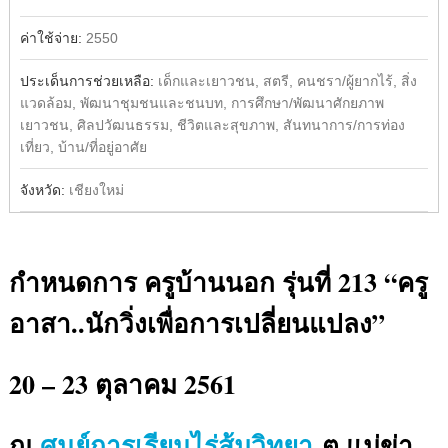
ค่าใช้จ่าย:
2550
ประเด็นการช่วยเหลือ:
เด็กและเยาวชน, สตรี, คนชรา/ผู้ยากไร้, สิ่ง
แวดล้อม, พัฒนาชุมชนและชนบท, การศึกษา/พัฒนาศักยภาพ
เยาวชน, ศิลปวัฒนธรรม, ชีวิตและสุขภาพ, สันทนาการ/การท่อง
เที่ยว, บ้าน/ที่อยู่อาศัย
จังหวัด:
เชียงใหม่
กำหนดการ ครูบ้านนอก รุ่นที่ 213 “ครู
อาสา..นักวิ่งเพื่อการเปลี่ยนแปลง”
20 – 23 ตุลาคม 2561
ณ.
ศูนย์การเรียนไร่ส้มวิทยา
ต.แม่ข่า