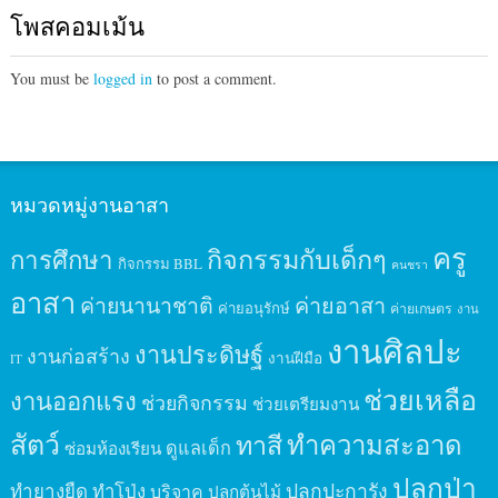
โพสคอมเม้น
You must be
logged in
to post a comment.
หมวดหมู่งานอาสา
ครู
กิจกรรมกับเด็กๆ
การศึกษา
กิจกรรม BBL
คนชรา
อาสา
ค่ายนานาชาติ
ค่ายอาสา
ค่ายอนุรักษ์
ค่ายเกษตร
งาน
งานศิลปะ
งานประดิษฐ์
งานก่อสร้าง
งานฝีมือ
IT
ช่วยเหลือ
งานออกแรง
ช่วยกิจกรรม
ช่วยเตรียมงาน
สัตว์
ทาสี
ทำความสะอาด
ดูแลเด็ก
ซ่อมห้องเรียน
ปลูกป่า
ปลูกปะการัง
ทำยางยืด
ทำโป่ง
บริจาค
ปลูกต้นไม้