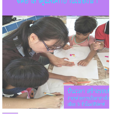
1
/
1