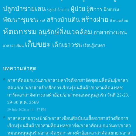
ปลูกป่าชายเลน
ผู้ป่วย
ผู้พิการ
ฝึกอบรม
ปลูกป่าโกงกาง
สร้างฝาย
พัฒนาชุมชน
สร้างบ้านดิน
สิ่งแวดล้อม
สตรี
หัตถกรรม
อนุรักษ์สิ่งแวดล้อม
อาสาต่างแดน
เก็บขยะ
เด็กเยาวชน
เรียนรู้เกษตร
อาสาอาเซียน
บทความล่าสุด
อาสาคัดแยกแว่นตา/อาสาปลาใจดี/อาสาจัดชุดเมล็ดพันธุ์/อาสา
คัดแยกยา/อาสาสร้างสื่อการเรียนรู้บนผืนผ้า/อาสาผลิตแฟลช
การ์ด/อาสาจัดกางเกงผ้าอ้อม/อาสาหมอนหนุนอุ่นรัก วันที่ 22-23,
29-30 ส.ค. 2569
29 July 2026 at 14 : 37 PM
อาสาลงลายกระเป๋าผ้า/อาสาเขียนศิลป์บนเสื้อ/อาสาสร้างสื่อการ
เรียนรู้บนผืนผ้า/อาสาผลิตแฟลชการ์ด/อาสาคัดแยกแว่นตา/อาสา
หมอนหนุนอุ่นรัก/อาสาจัดชุดกางเกงผ้าอ้อม/อาสาคัดแยกยา/อาสา