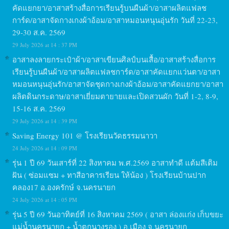
คัดแยกยา/อาสาสร้างสื่อการเรียนรู้บนผืนผ้า/อาสาผลิตแฟลช
การ์ด/อาสาจัดกางเกงผ้าอ้อม/อาสาหมอนหนุนอุ่นรัก วันที่ 22-23,
29-30 ส.ค. 2569
29 July 2026 at 14 : 37 PM
อาสาลงลายกระเป๋าผ้า/อาสาเขียนศิลป์บนเสื้อ/อาสาสร้างสื่อการ
เรียนรู้บนผืนผ้า/อาสาผลิตแฟลชการ์ด/อาสาคัดแยกแว่นตา/อาสา
หมอนหนุนอุ่นรัก/อาสาจัดชุดกางเกงผ้าอ้อม/อาสาคัดแยกยา/อาสา
ผลิตดินกระดาษ/อาสาเยี่ยมตายายและเปิดสวนผัก วันที่ 1-2, 8-9,
15-16 ส.ค. 2569
29 July 2026 at 14 : 39 PM
Saving Energy 101 @ โรงเรียนวัดธรรมนาวา
24 July 2026 at 14 : 09 PM
รุ่น 1 ปี 69 วันเสาร์ที่ 22 สิงหาคม พ.ศ.2569 อาสาทำดี แต้มสีเติม
ฝัน ( ซ่อมแซม + ทาสีอาคารเรียน ให้น้อง ) โรงเรียนบ้านปาก
คลอง17 อ.องครักษ์ จ.นครนายก
24 July 2026 at 14 : 05 PM
รุ่น 5 ปี 69 วันอาทิตย์ที่ 16 สิงหาคม 2569 ( อาสา ล่องแก่ง เก็บขยะ
แม่น้ำนครนายก + น้ำตกนางรอง ) อ.เมือง จ.นครนายก