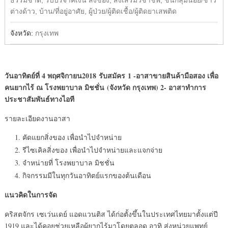
ธรรมชาติ, รับบริจาคเงิน สิ่งของ, ส่งเสริมวิชาชีพ, ชนกลุ่มน้อย/ชาว
ต่างด้าว, บ้าน/ที่อยู่อาศัย, ผู้ป่วย/ผู้ติดเชื้อ/ผู้ติดยาเสพติด
จังหวัด:
กรุงเทพ
วันอาทิตย์ที่ 4 พฤศจิกายน2018
รับสมัคร
1 -อาสาขายสินค้ามือสอง เพื่อ
คนยากไร้ ณ โรงพยาบาล มิชชั่น
(
จังหวัด กรุงเทพ
) 2- อาสาทำการ
ประชาสัมพันธ์ทางไอที
รายละเอียดงานอาสา
คัดแยกสิ่งของ เพื่อนำไปจำหน่าย
รีไซเคิลสิ่งของ เพื่อนำไปจำหน่ายและแจกจ่าย
จำหน่ายที่ โรงพยาบาล มิชชั่น
กิจกรรมมีในทุกวันอาทิตย์แรกของต้นเดือน
แนวคิดในการจัด
คริสตจักร เซเว่นเดย์ แอดแวนติส ได้ก่อตั้งขึ้นในประเทศไทยมาตั้งแต่ปี
1919 และได้คอยช่วยเหลือผู้ยากไร้มาโดยตลอด อาทิ ส่งหน่วยแพทย์