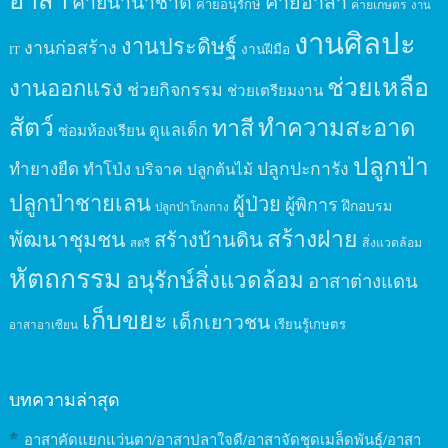
ค่ายนานาชาติ
ค่ายอาสา
ค่ายอนุรักษ์
ค่ายเกษตร
งาน
งานศิลปะ
งานประดิษฐ์
งานก่อสร้าง
งานฝีมือ
IT
ช่วยเหลือ
งานออกแรง
ช่วยกิจกรรม
ช่วยเตรียมงาน
สัตว์
ทาสี
ทำความสะอาด
ดูแลเด็ก
ซ่อมห้องเรียน
ปลูกป่า
ปลูกปะการัง
ทำยางยืด
ทำโป่ง
บริจาค
ปลูกต้นไม้
ปลูกป่าชายเลน
ผู้ป่วย
ผู้พิการ
ฝึกอบรม
ปลูกป่าโกงกาง
สร้างฝาย
พัฒนาชุมชน
สร้างบ้านดิน
สิ่งแวดล้อม
สตรี
หัตถกรรม
อนุรักษ์สิ่งแวดล้อม
อาสาต่างแดน
เก็บขยะ
เด็กเยาวชน
เรียนรู้เกษตร
อาสาอาเซียน
บทความล่าสุด
อาสาคัดแยกแว่นตา/อาสาปลาใจดี/อาสาจัดชุดเมล็ดพันธุ์/อาสา