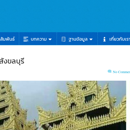
สัมพันธ์
บทความ
ฐานข้อมูล
เกี่ยวกับเร
สังขลบุรี
No Commen