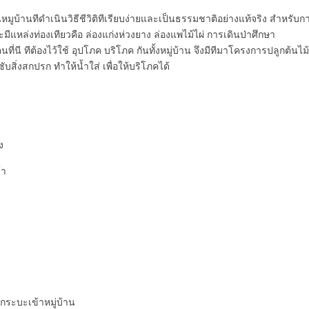
็นหมูบ้านทีดำเนินวิธีชีวิติทีเรียบง่ายและเป็นธรรมชาติอย่างแท้จริง สำหรับก
ะมีแหล่งท่องเทียวคือ ล่องแก่งห่วงยาง ล่องแพไม้ไผ่ การเดินป่าศึกษา
นที่นี ทีต้องไว้ใช้ อุปโภค บริโภค กันทั้งหมู่บ้าน จึงมีทีมาโครงการปลูกต้นไม้
ซับสิ่งสกปรก ทำให้น้ำใส่ เพื่อให้บริโภคได้
ง
้า
กระบะเข้าหมู่บ้าน