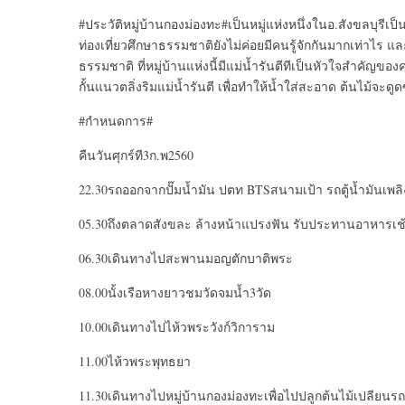
#ประวัติหมู่บ้านกองม่องทะ#เป็นหมู่แห่งหนึ่งในอ.สังขลบุรีเป
ท่องเที่ยวศึกษาธรรมชาติยังไม่ค่อยมีคนรู้จักกันมากเท่าไร แล
ธรรมชาติ ที่หมู่บ้านแห่งนี้มีแม่น้ำรันตีทีเป็นหัวใจสำคัญของค
กั้นแนวตลิ่งริมแม่น้ำรันตี เพื่อทำให้น้ำใส่สะอาด ต้นไม้จะดูด
#กำหนดการ#
คืนวันศุกร์ที3ก.พ2560
22.30รถออกจากปั๊มน้ำมัน ปตท BTSสนามเป้า รถตู้น้ำมันเพลิ
05.30ถึงตลาดสังขละ ล้างหน้าแปรงฟัน รับประทานอาหารเช
06.30เดินทางไปสะพานมอญตักบาติพระ
08.00นั้งเรือหางยาวชมวัดจมน้ำ3วัด
10.00เดินทางไปไห้วพระวังก์วิการาม
11.00ไห้วพระพุทธยา
11.30เดินทางไปหมู่บ้านกองม่องทะเพื่อไปปลูกต้นไม้เปลียนรถ