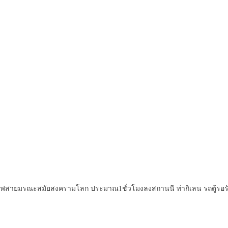
ไฟสายมรณะสมัยสงครามโลก ประมาณ1ชั่วโมงลงสถานนี ท่ากิเลน รถตู้รอร