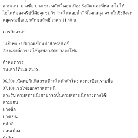
สามเสน .บางซื่อ บางเขน หลักสี่ ดอนเมือง รังสิต และที่พลาดไม่ได้
ไฮไลต์ของทริปนี้คือจุดชมวิว “รถไฟลอยน้ำ” ที่โคกสลุง จากนั้นจึงถึงจุด
หยุดรถเขื่อนป่าสักชลสิทธิ์ เวลา 11.40 น.
ภารกิจอาสา
1.เก็บขยะบริเวณเขื่อนป่าสักชลสิทธิ์
2.รณรงค์การงดใช้ถุงพลาสติก กล่องโฟม
กำหนดการ
วันเสาร์ที่22ธ.ค2561
06.30น.นัดพบกันที่สถานนีรถไฟหัวลำโพง ลงทะเบียนรายชื่อ
07.10น.รถไฟออกจากสถานนี
แวะรับ ตามสถานนี(สามารถขึ้นตามสถานนีกลางทางได้)
สามเสน
บางซื่อ
บางเขน
หลักสี่
ดอนเมือง
รังสิต