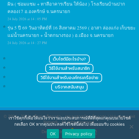
ฝัน ( ซ่อมแซม + ทาสีอาคารเรียน ให้น้อง ) โรงเรียนบ้านปาก
คลอง17 อ.องครักษ์ จ.นครนายก
24 July 2026 at 14 : 05 PM
รุ่น 5 ปี 69 วันอาทิตย์ที่ 16 สิงหาคม 2569 ( อาสา ล่องแก่ง เก็บขยะ
แม่น้ำนครนายก + น้ำตกนางรอง ) อ.เมือง จ.นครนายก
24 July 2026 at 14 : 27 PM
เว็บไซต์มีอะไรบ้าง?
วิธีใช้งานสำหรับสมาชิก
วิธีใช้งานสำหรับองค์กรเครือข่าย
บริจาคสนับสนุน
© 2004 - 2024
เครือข่ายจิตอาสา : งานอาสาสมัคร จิตอาสา | Volunteerspirit
เราใช้คุกกี้เพื่อให้แน่ใจว่าเรามอบประสบการณ์ที่ดีที่สุดแก่คุณบนเว็บไซต์
Network
. All rights reserved.
กดเลือก OK หากคุณประสงค์ใช้ไซต์นี้ต่อไป เพื่อยอมรับ cookies
Designed by
OK
Privacy policy