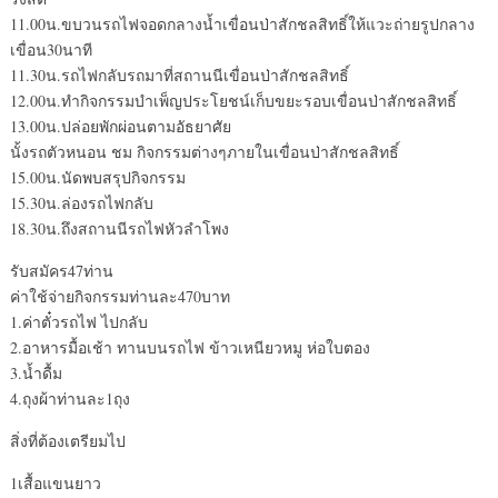
11.00น.ขบวนรถไฟจอดกลางน้ำเขื่อนป่าสักชลสิทธิ์ให้แวะถ่ายรูปกลาง
เขื่อน30นาที
11.30น.รถไฟกลับรถมาที่สถานนีเขื่อนป่าสักชลสิทธิ์
12.00น.ทำกิจกรรมบำเพ็ญประโยชน์เก็บขยะรอบเขื่อนป่าสักชลสิทธิ์
13.00น.ปล่อยพักผ่อนตามอัธยาศัย
นั้งรถตัวหนอน ชม กิจกรรมต่างๆภายในเขื่อนป่าสักชลสิทธิ์
15.00น.นัดพบสรุปกิจกรรม
15.30น.ล่องรถไฟกลับ
18.30น.ถึงสถานนีรถไฟหัวลำโพง
รับสมัคร47ท่าน
ค่าใช้จ่ายกิจกรรมท่านละ470บาท
1.ค่าตั๋วรถไฟ ไปกลับ
2.อาหารมื้อเช้า ทานบนรถไฟ ข้าวเหนียวหมู ห่อใบตอง
3.น้ำดื้ม
4.ถุงผ้าท่านละ1ถุง
สิ่งที่ต้องเตรียมไป
1เสื้อแขนยาว