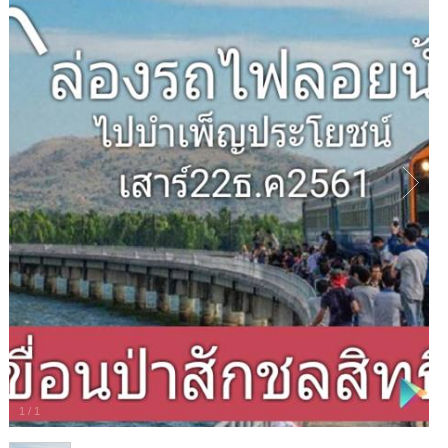
1
/
1