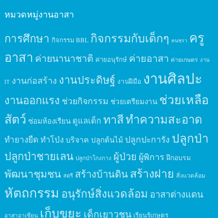
หมวดหมู่งานอาสา
ครู
กิจกรรมกับเด็กๆ
การศึกษา
กิจกรรม BBL
คนชรา
อาสา
ค่ายนานาชาติ
ค่ายอาสา
ค่ายอนุรักษ์
ค่ายเกษตร
งาน
งานศิลปะ
งานประดิษฐ์
งานก่อสร้าง
งานฝีมือ
IT
ช่วยเหลือ
งานออกแรง
ช่วยกิจกรรม
ช่วยเตรียมงาน
สัตว์
ทาสี
ทำความสะอาด
ดูแลเด็ก
ซ่อมห้องเรียน
ปลูกป่า
ปลูกปะการัง
ทำยางยืด
ทำโป่ง
บริจาค
ปลูกต้นไม้
ปลูกป่าชายเลน
ผู้ป่วย
ผู้พิการ
ฝึกอบรม
ปลูกป่าโกงกาง
สร้างฝาย
พัฒนาชุมชน
สร้างบ้านดิน
สิ่งแวดล้อม
สตรี
หัตถกรรม
อนุรักษ์สิ่งแวดล้อม
อาสาต่างแดน
เก็บขยะ
เด็กเยาวชน
เรียนรู้เกษตร
อาสาอาเซียน