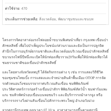
ค่าใช้จ่าย:
470
ประเด็นการช่วยเหลือ:
สิ่งแวดล้อม, พัฒนาชุมชนและชนบท
โครงการจิตอาสาล่องรถไฟลอยน้ำขบวนพิเศษนำเที่ยว กรุงเทพ เขื่อนป่า
สักชลสิทธิ์ เพื่อไปบำเพ็ญประโยชน์แก่ส่วนรวมและยังเป็นการปลูกจิต
สำนึกในการอนุรักษ์ธรรมชาติและสิ่งแวดล้อมบริเวณเขื่อนป่าสักชลสิทธิ์
ขบวนรถไฟนี่ปีหนึ่งจะเปิดให้นักท่องเที่ยวรวม20วันเพื่อให้นักท่องเทียวได้
ชมธรรมชาติของเขื่อนป่าสักชลสิทธิ์
และโดยทางจังหวัดลพบุรี ได้จัดกิจกรรมต่าง ๆ เช่น การแสดงวิถีชีวิต
ของชุมชนไทยเบิ้ง การแสดงและจำหน่ายสินค้าพื้นเมือง OTOP การจัด
รถตัวหนอนวิ่งชมบรรยากาศบริเวณสันเขื่อน ชมพิพิธภัณฑ์
ประวัติศาสตร์การก่อสร้างเขื่อนป่าสักฯ พิพิธภัณฑ์สัตว์น้ำ ชมฟาร์มแพะ
แกะ ชมทิวทัศน์รอบเขื่อนบนหอชมวิว และมีบริการรถม้าลากจูง หรือ
บริการรถรางวิ่งผ่านสันเขื่อนไปสักการะพระใหญ่ อำเภอวังม่วง
จากสถานีกรุงเทพ ออกเวลา 07.10 น. อาสาสามารถขึ้นตามสถานี