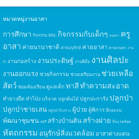
หมวดหมู่งานอาสา
ครู
กิจกรรมกับเด็กๆ
การศึกษา
กิจกรรม BBL
คนชรา
อาสา
ค่ายนานาชาติ
ค่ายอาสา
ค่ายอนุรักษ์
ค่ายเกษตร
งาน
งานศิลปะ
งานประดิษฐ์
งานก่อสร้าง
งานฝีมือ
IT
ช่วยเหลือ
งานออกแรง
ช่วยกิจกรรม
ช่วยเตรียมงาน
สัตว์
ทาสี
ทำความสะอาด
ดูแลเด็ก
ซ่อมห้องเรียน
ปลูกป่า
ปลูกปะการัง
ทำยางยืด
ทำโป่ง
บริจาค
ปลูกต้นไม้
ปลูกป่าชายเลน
ผู้ป่วย
ผู้พิการ
ฝึกอบรม
ปลูกป่าโกงกาง
สร้างฝาย
พัฒนาชุมชน
สร้างบ้านดิน
สิ่งแวดล้อม
สตรี
หัตถกรรม
อนุรักษ์สิ่งแวดล้อม
อาสาต่างแดน