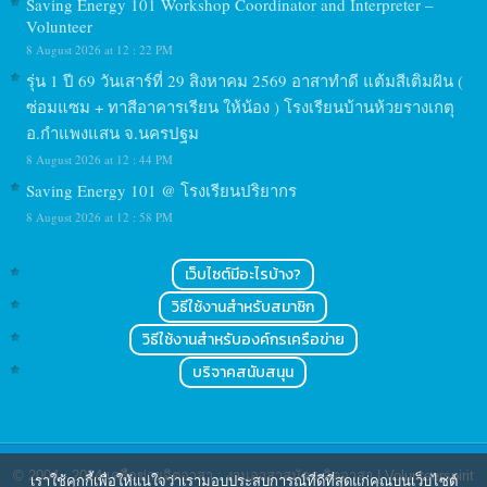
Saving Energy 101 Workshop Coordinator and Interpreter –
Volunteer
8 August 2026 at 12 : 22 PM
รุ่น 1 ปี 69 วันเสาร์ที่ 29 สิงหาคม 2569 อาสาทำดี แต้มสีเติมฝัน (
ซ่อมแซม + ทาสีอาคารเรียน ให้น้อง ) โรงเรียนบ้านห้วยรางเกตุ
อ.กำแพงแสน จ.นครปฐม
8 August 2026 at 12 : 44 PM
Saving Energy 101 @ โรงเรียนปริยากร
8 August 2026 at 12 : 58 PM
เว็บไซต์มีอะไรบ้าง?
วิธีใช้งานสำหรับสมาชิก
วิธีใช้งานสำหรับองค์กรเครือข่าย
บริจาคสนับสนุน
© 2004 - 2024
เครือข่ายจิตอาสา : งานอาสาสมัคร จิตอาสา | Volunteerspirit
เราใช้คุกกี้เพื่อให้แน่ใจว่าเรามอบประสบการณ์ที่ดีที่สุดแก่คุณบนเว็บไซต์