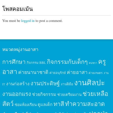
โพสคอมเม้น
You must be
logged in
to post a comment.
หมวดหมู่งานอาสา
ครู
กิจกรรมกับเด็กๆ
การศึกษา
กิจกรรม BBL
คนชรา
อาสา
ค่ายนานาชาติ
ค่ายอาสา
ค่ายอนุรักษ์
ค่ายเกษตร
งาน
งานศิลปะ
งานประดิษฐ์
งานก่อสร้าง
งานฝีมือ
IT
ช่วยเหลือ
งานออกแรง
ช่วยกิจกรรม
ช่วยเตรียมงาน
สัตว์
ทาสี
ทำความสะอาด
ดูแลเด็ก
ซ่อมห้องเรียน