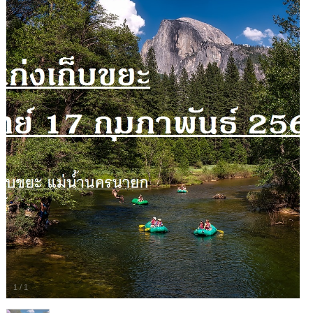
1
/
1