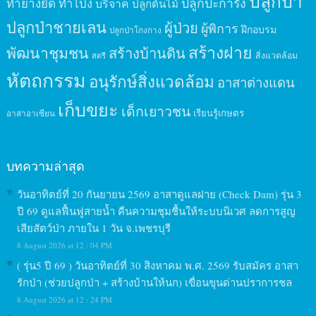
ปลูกป่า
ปลูกปะการัง
ทำยางยืด
ทำโป่ง
บริจาค
ปลูกต้นไม้
ปลูกป่าชายเลน
ผู้ป่วย
ผู้พิการ
ฝึกอบรม
ปลูกป่าโกงกาง
สร้างฝาย
พัฒนาชุมชน
สร้างบ้านดิน
สิ่งแวดล้อม
สตรี
หัตถกรรม
อนุรักษ์สิ่งแวดล้อม
อาสาต่างแดน
เก็บขยะ
เด็กเยาวชน
เรียนรู้เกษตร
อาสาอาเซียน
บทความล่าสุด
วันอาทิตย์ที่ 20 กันยายน 2569 อาสาดูแลฝาย (Check Dam) รุ่น 3
ปี 69 ดูแลฟื้นฟูสายน้ำ คืนความชุมชื้นให้ระบบนิเวศ ลดการสูญ
เสียสัตว์ป่า ภายใน 1 วัน จ.เพชรบุรี
8 August 2026 at 12 : 04 PM
( รุ่น5 ปี 69 ) วันอาทิตย์ที่ 30 สิงหาคม พ.ศ. 2569 รับสมัคร อาสา
รักป่า (ช่วยปลูกป่า + สร้างบ้านให้นก) เขื่อนขุนด่านปราการชล
8 August 2026 at 12 : 24 PM