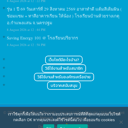
8 August 2026 at 12 : 22 PM
รุ่น 1 ปี 69 วันเสาร์ที่ 29 สิงหาคม 2569 อาสาทำดี แต้มสีเติมฝัน (
ซ่อมแซม + ทาสีอาคารเรียน ให้น้อง ) โรงเรียนบ้านห้วยรางเกตุ
อ.กำแพงแสน จ.นครปฐม
8 August 2026 at 12 : 44 PM
Saving Energy 101 @ โรงเรียนปริยากร
8 August 2026 at 12 : 58 PM
เว็บไซต์มีอะไรบ้าง?
วิธีใช้งานสำหรับสมาชิก
วิธีใช้งานสำหรับองค์กรเครือข่าย
บริจาคสนับสนุน
© 2004 - 2024
เครือข่ายจิตอาสา : งานอาสาสมัคร จิตอาสา | Volunteerspirit
เราใช้คุกกี้เพื่อให้แน่ใจว่าเรามอบประสบการณ์ที่ดีที่สุดแก่คุณบนเว็บไซต์
Network
. All rights reserved.
กดเลือก OK หากคุณประสงค์ใช้ไซต์นี้ต่อไป เพื่อยอมรับ cookies
Designed by