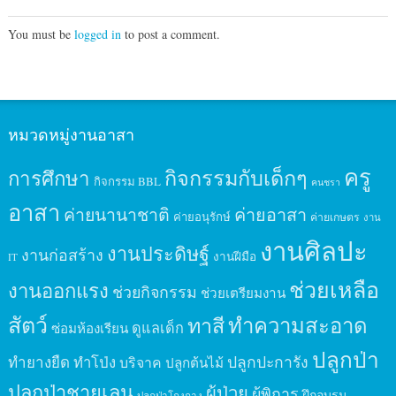
You must be
logged in
to post a comment.
หมวดหมู่งานอาสา
ครู
กิจกรรมกับเด็กๆ
การศึกษา
กิจกรรม BBL
คนชรา
อาสา
ค่ายนานาชาติ
ค่ายอาสา
ค่ายอนุรักษ์
ค่ายเกษตร
งาน
งานศิลปะ
งานประดิษฐ์
งานก่อสร้าง
งานฝีมือ
IT
ช่วยเหลือ
งานออกแรง
ช่วยกิจกรรม
ช่วยเตรียมงาน
สัตว์
ทาสี
ทำความสะอาด
ดูแลเด็ก
ซ่อมห้องเรียน
ปลูกป่า
ปลูกปะการัง
ทำยางยืด
ทำโป่ง
บริจาค
ปลูกต้นไม้
ปลูกป่าชายเลน
ผู้ป่วย
ผู้พิการ
ฝึกอบรม
ปลูกป่าโกงกาง