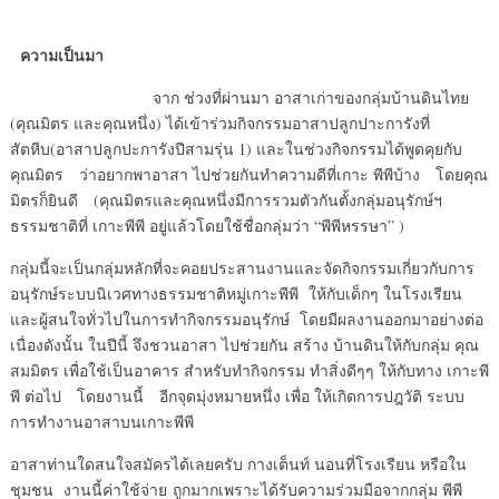
ความเป็นมา
จาก ช่วงที่ผ่านมา อาสาเก่าของกลุ่มบ้านดินไทย
(คุณมิตร และคุณหนึ่ง) ได้เข้าร่วมกิจกรรมอาสาปลูกปาะการังที่
สัตหีบ(อาสาปลูกปะการังปีสามรุ่น 1) และในช่วงกิจกรรมได้พูดคุยกับ
คุณมิตร ว่าอยากพาอาสา ไปช่วยกันทำความดีที่เกาะ พีพีบ้าง โดยคุณ
มิตรก็ยินดี (คุณมิตรและคุณหนึ่งมีการรวมตัวกันตั้งกลุ่มอนุรักษ์ฯ
ธรรมชาติที่ เกาะพีพี อยู่แล้วโดยใช้ชื่อกลุ่มว่า “พีพีหรรษา” )
กลุ่มนี้จะเป็นกลุ่มหลักที่จะคอยประสานงานและจัดกิจกรรมเกี่ยวกับการ
อนุรักษ์ระบบนิเวศทางธรรมชาติหมู่เกาะพีพี ให้กับเด็กๆ ในโรงเรียน
และผู้สนใจทั่วไปในการทำกิจกรรมอนุรักษ์ โดยมีผลงานออกมาอย่างต่อ
เนื่องดังนั้น ในปีนี้ จึงชวนอาสา ไปช่วยกัน สร้าง บ้านดินให้กับกลุ่ม คุณ
สมมิตร เพื่อใช้เป็นอาคาร สำหรับทำกิจกรรม ทำสิ่งดีๆๆ ให้กับทาง เกาะพี
พี ต่อไป โดยงานนี้ อีกจุดมุ่งหมายหนึ่ง เพื่อ ให้เกิดการปฎวัติ ระบบ
การทำงานอาสาบนเกาะพีพี
อาสาท่านใดสนใจสมัครได้เลยครับ กางเต็นท์ นอนที่โรงเรียน หรือใน
ชุมชน งานนี้ค่าใช้จ่าย ถูกมากเพราะได้รับความร่วมมือจากกลุ่ม พีพี