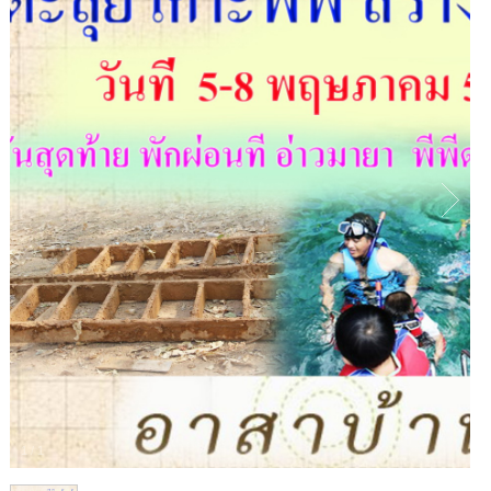
1
/
1