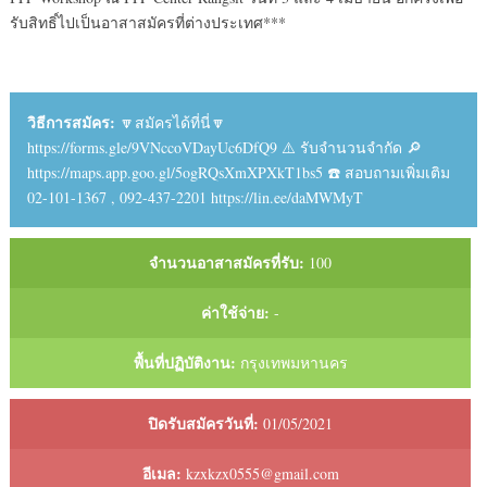
รับสิทธิ์ไปเป็นอาสาสมัครที่ต่างประเทศ***
วิธีการสมัคร:
🔽สมัครได้ที่นี่🔽
https://forms.gle/9VNccoVDayUc6DfQ9 ⚠️ รับจำนวนจำกัด 🔎
https://maps.app.goo.gl/5ogRQsXmXPXkT1bs5 ☎️ สอบถามเพิ่มเติม
02-101-1367 , 092-437-2201 https://lin.ee/daMWMyT
จำนวนอาสาสมัครที่รับ:
100
ค่าใช้จ่าย:
-
พื้นที่ปฏิบัติงาน:
กรุงเทพมหานคร
ปิดรับสมัครวันที่:
01/05/2021
อีเมล:
kzxkzx0555@gmail.com