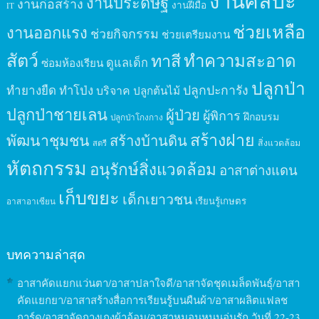
งานศิลปะ
งานประดิษฐ์
งานก่อสร้าง
งานฝีมือ
IT
ช่วยเหลือ
งานออกแรง
ช่วยกิจกรรม
ช่วยเตรียมงาน
สัตว์
ทาสี
ทำความสะอาด
ดูแลเด็ก
ซ่อมห้องเรียน
ปลูกป่า
ปลูกปะการัง
ทำยางยืด
ทำโป่ง
บริจาค
ปลูกต้นไม้
ปลูกป่าชายเลน
ผู้ป่วย
ผู้พิการ
ฝึกอบรม
ปลูกป่าโกงกาง
สร้างฝาย
พัฒนาชุมชน
สร้างบ้านดิน
สิ่งแวดล้อม
สตรี
หัตถกรรม
อนุรักษ์สิ่งแวดล้อม
อาสาต่างแดน
เก็บขยะ
เด็กเยาวชน
เรียนรู้เกษตร
อาสาอาเซียน
บทความล่าสุด
อาสาคัดแยกแว่นตา/อาสาปลาใจดี/อาสาจัดชุดเมล็ดพันธุ์/อาสา
คัดแยกยา/อาสาสร้างสื่อการเรียนรู้บนผืนผ้า/อาสาผลิตแฟลช
การ์ด/อาสาจัดกางเกงผ้าอ้อม/อาสาหมอนหนุนอุ่นรัก วันที่ 22-23,