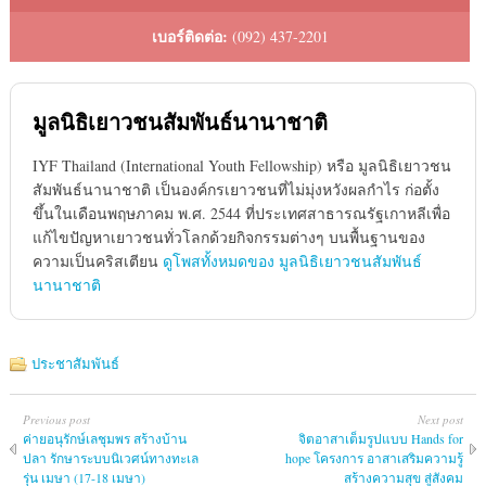
เบอร์ติดต่อ:
(092) 437-2201
มูลนิธิเยาวชนสัมพันธ์นานาชาติ
IYF Thailand (International Youth Fellowship) หรือ มูลนิธิเยาวชน
สัมพันธ์นานาชาติ เป็นองค์กรเยาวชนที่ไม่มุ่งหวังผลกำไร ก่อตั้ง
ขึ้นในเดือนพฤษภาคม พ.ศ. 2544 ที่ประเทศสาธารณรัฐเกาหลีเพื่อ
แก้ไขปัญหาเยาวชนทั่วโลกด้วยกิจกรรมต่างๆ บนพื้นฐานของ
ความเป็นคริสเตียน
ดูโพสทั้งหมดของ มูลนิธิเยาวชนสัมพันธ์
นานาชาติ
ประชาสัมพันธ์
Previous post
Next post
ค่ายอนุรักษ์เลชุมพร สร้างบ้าน
จิตอาสาเต็มรูปแบบ Hands for
ปลา รักษาระบบนิเวศน์ทางทะเล
hope โครงการ อาสาเสริมความรู้
รุ่น เมษา (17-18 เมษา)
สร้างความสุข สู่สังคม