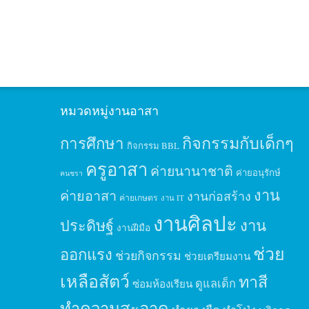
หมวดหมู่งานอาสา
กิจกรรมกับเด็กๆ
การศึกษา
กิจกรรม BBL
ครูอาสา
ค่ายนานาชาติ
ค่ายอนุรักษ์
คนชรา
งาน
ค่ายอาสา
งานก่อสร้าง
ค่ายเกษตร
งาน IT
งานศิลปะ
ประดิษฐ์
งาน
งานฝีมือ
ช่วย
ออกแรง
ช่วยกิจกรรม
ช่วยเตรียมงาน
เหลือสัตว์
ทาสี
ดูแลเด็ก
ซ่อมห้องเรียน
ทำความสะอาด