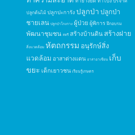
ทำยางยืด
ทำโป่ง
บริจาค
ปลูกป่า
ปลูกป่า
ปลูกปะการัง
ปลูกต้นไม้
ชายเลน
ผู้ป่วย
ผู้พิการ
ฝึกอบรม
ปลูกป่าโกงกาง
สร้างฝาย
พัฒนาชุมชน
สร้างบ้านดิน
สตรี
หัตถกรรม
อนุรักษ์สิ่ง
สิ่งแวดล้อม
เก็บ
แวดล้อม
อาสาต่างแดน
อาสาอาเซียน
ขยะ
เด็กเยาวชน
เรียนรู้เกษตร