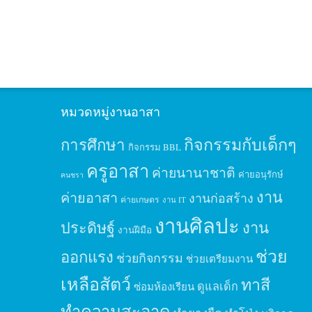
หมวดหมู่งานอาสา
กิจกรรมกับเด็กๆ
การศึกษา
กิจกรรม BBL
ครูอาสา
ค่ายนานาชาติ
ค่ายอนุรักษ์
คนชรา
งาน
ค่ายอาสา
งานก่อสร้าง
ค่ายเกษตร
งาน IT
งานศิลปะ
ประดิษฐ์
งาน
งานฝีมือ
ช่วย
ออกแรง
ช่วยกิจกรรม
ช่วยเตรียมงาน
เหลือสัตว์
ทาสี
ดูแลเด็ก
ซ่อมห้องเรียน
ทำความสะอาด