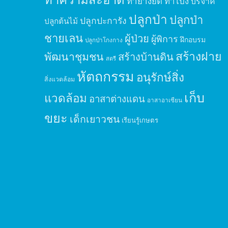
ทำยางยืด
ทำโป่ง
บริจาค
ปลูกป่า
ปลูกป่า
ปลูกปะการัง
ปลูกต้นไม้
ชายเลน
ผู้ป่วย
ผู้พิการ
ฝึกอบรม
ปลูกป่าโกงกาง
สร้างฝาย
พัฒนาชุมชน
สร้างบ้านดิน
สตรี
หัตถกรรม
อนุรักษ์สิ่ง
สิ่งแวดล้อม
เก็บ
แวดล้อม
อาสาต่างแดน
อาสาอาเซียน
ขยะ
เด็กเยาวชน
เรียนรู้เกษตร