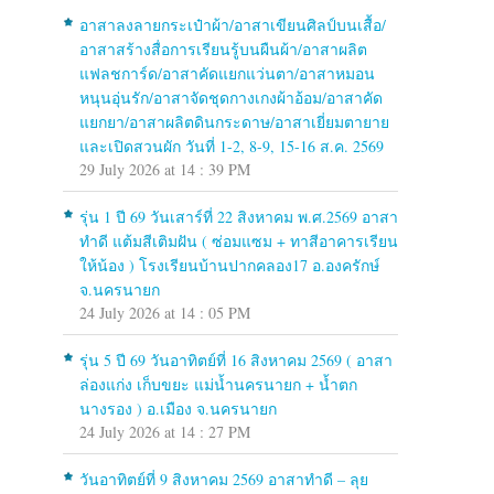
อาสาลงลายกระเป๋าผ้า/อาสาเขียนศิลป์บนเสื้อ/
อาสาสร้างสื่อการเรียนรู้บนผืนผ้า/อาสาผลิต
แฟลชการ์ด/อาสาคัดแยกแว่นตา/อาสาหมอน
หนุนอุ่นรัก/อาสาจัดชุดกางเกงผ้าอ้อม/อาสาคัด
แยกยา/อาสาผลิตดินกระดาษ/อาสาเยี่ยมตายาย
และเปิดสวนผัก วันที่ 1-2, 8-9, 15-16 ส.ค. 2569
29 July 2026 at 14 : 39 PM
รุ่น 1 ปี 69 วันเสาร์ที่ 22 สิงหาคม พ.ศ.2569 อาสา
ทำดี แต้มสีเติมฝัน ( ซ่อมแซม + ทาสีอาคารเรียน
ให้น้อง ) โรงเรียนบ้านปากคลอง17 อ.องครักษ์
จ.นครนายก
24 July 2026 at 14 : 05 PM
รุ่น 5 ปี 69 วันอาทิตย์ที่ 16 สิงหาคม 2569 ( อาสา
ล่องแก่ง เก็บขยะ แม่น้ำนครนายก + น้ำตก
นางรอง ) อ.เมือง จ.นครนายก
24 July 2026 at 14 : 27 PM
วันอาทิตย์ที่ 9 สิงหาคม 2569 อาสาทำดี – ลุย