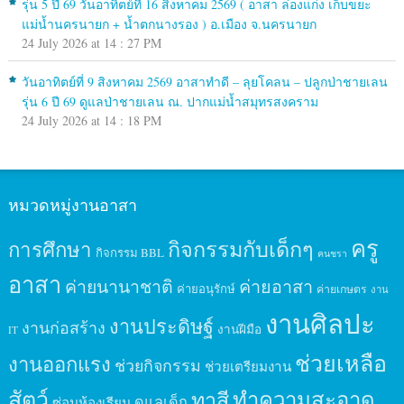
รุ่น 5 ปี 69 วันอาทิตย์ที่ 16 สิงหาคม 2569 ( อาสา ล่องแก่ง เก็บขยะ
แม่น้ำนครนายก + น้ำตกนางรอง ) อ.เมือง จ.นครนายก
24 July 2026 at 14 : 27 PM
วันอาทิตย์ที่ 9 สิงหาคม 2569 อาสาทำดี – ลุยโคลน – ปลูกป่าชายเลน
รุ่น 6 ปี 69 ดูแลป่าชายเลน ณ. ปากแม่น้ำสมุทรสงคราม
24 July 2026 at 14 : 18 PM
หมวดหมู่งานอาสา
ครู
กิจกรรมกับเด็กๆ
การศึกษา
กิจกรรม BBL
คนชรา
อาสา
ค่ายนานาชาติ
ค่ายอาสา
ค่ายอนุรักษ์
ค่ายเกษตร
งาน
งานศิลปะ
งานประดิษฐ์
งานก่อสร้าง
งานฝีมือ
IT
ช่วยเหลือ
งานออกแรง
ช่วยกิจกรรม
ช่วยเตรียมงาน
สัตว์
ทาสี
ทำความสะอาด
ดูแลเด็ก
ซ่อมห้องเรียน