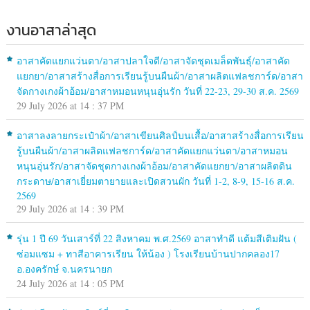
งานอาสาล่าสุด
อาสาคัดแยกแว่นตา/อาสาปลาใจดี/อาสาจัดชุดเมล็ดพันธุ์/อาสาคัด
แยกยา/อาสาสร้างสื่อการเรียนรู้บนผืนผ้า/อาสาผลิตแฟลชการ์ด/อาสา
จัดกางเกงผ้าอ้อม/อาสาหมอนหนุนอุ่นรัก วันที่ 22-23, 29-30 ส.ค. 2569
29 July 2026 at 14 : 37 PM
อาสาลงลายกระเป๋าผ้า/อาสาเขียนศิลป์บนเสื้อ/อาสาสร้างสื่อการเรียน
รู้บนผืนผ้า/อาสาผลิตแฟลชการ์ด/อาสาคัดแยกแว่นตา/อาสาหมอน
หนุนอุ่นรัก/อาสาจัดชุดกางเกงผ้าอ้อม/อาสาคัดแยกยา/อาสาผลิตดิน
กระดาษ/อาสาเยี่ยมตายายและเปิดสวนผัก วันที่ 1-2, 8-9, 15-16 ส.ค.
2569
29 July 2026 at 14 : 39 PM
รุ่น 1 ปี 69 วันเสาร์ที่ 22 สิงหาคม พ.ศ.2569 อาสาทำดี แต้มสีเติมฝัน (
ซ่อมแซม + ทาสีอาคารเรียน ให้น้อง ) โรงเรียนบ้านปากคลอง17
อ.องครักษ์ จ.นครนายก
24 July 2026 at 14 : 05 PM