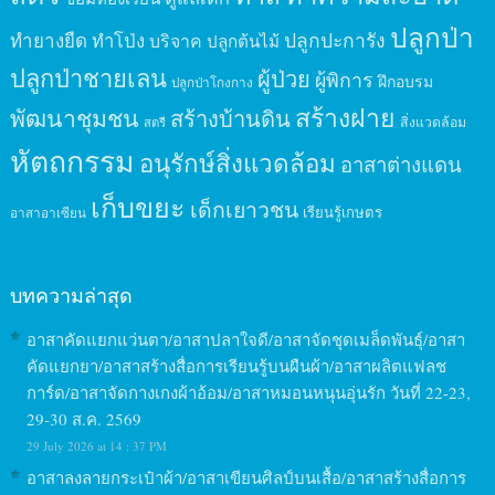
ปลูกป่า
ปลูกปะการัง
ทำยางยืด
ทำโป่ง
บริจาค
ปลูกต้นไม้
ปลูกป่าชายเลน
ผู้ป่วย
ผู้พิการ
ฝึกอบรม
ปลูกป่าโกงกาง
สร้างฝาย
พัฒนาชุมชน
สร้างบ้านดิน
สิ่งแวดล้อม
สตรี
หัตถกรรม
อนุรักษ์สิ่งแวดล้อม
อาสาต่างแดน
เก็บขยะ
เด็กเยาวชน
เรียนรู้เกษตร
อาสาอาเซียน
บทความล่าสุด
อาสาคัดแยกแว่นตา/อาสาปลาใจดี/อาสาจัดชุดเมล็ดพันธุ์/อาสา
คัดแยกยา/อาสาสร้างสื่อการเรียนรู้บนผืนผ้า/อาสาผลิตแฟลช
การ์ด/อาสาจัดกางเกงผ้าอ้อม/อาสาหมอนหนุนอุ่นรัก วันที่ 22-23,
29-30 ส.ค. 2569
29 July 2026 at 14 : 37 PM
อาสาลงลายกระเป๋าผ้า/อาสาเขียนศิลป์บนเสื้อ/อาสาสร้างสื่อการ