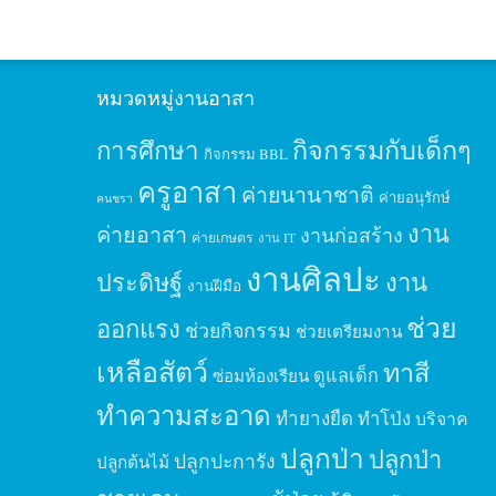
หมวดหมู่งานอาสา
กิจกรรมกับเด็กๆ
การศึกษา
กิจกรรม BBL
ครูอาสา
ค่ายนานาชาติ
ค่ายอนุรักษ์
คนชรา
งาน
ค่ายอาสา
งานก่อสร้าง
ค่ายเกษตร
งาน IT
งานศิลปะ
ประดิษฐ์
งาน
งานฝีมือ
ช่วย
ออกแรง
ช่วยกิจกรรม
ช่วยเตรียมงาน
เหลือสัตว์
ทาสี
ดูแลเด็ก
ซ่อมห้องเรียน
ทำความสะอาด
ทำยางยืด
ทำโป่ง
บริจาค
ปลูกป่า
ปลูกป่า
ปลูกปะการัง
ปลูกต้นไม้