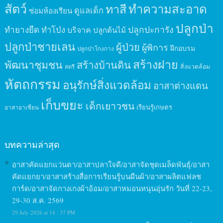
สัตว์
ทาสี
ทำความสะอาด
ดูแลเด็ก
ซ่อมห้องเรียน
ปลูกป่า
ปลูกปะการัง
ทำยางยืด
ทำโป่ง
บริจาค
ปลูกต้นไม้
ปลูกป่าชายเลน
ผู้ป่วย
ผู้พิการ
ฝึกอบรม
ปลูกป่าโกงกาง
สร้างฝาย
พัฒนาชุมชน
สร้างบ้านดิน
สิ่งแวดล้อม
สตรี
หัตถกรรม
อนุรักษ์สิ่งแวดล้อม
อาสาต่างแดน
เก็บขยะ
เด็กเยาวชน
เรียนรู้เกษตร
อาสาอาเซียน
บทความล่าสุด
อาสาคัดแยกแว่นตา/อาสาปลาใจดี/อาสาจัดชุดเมล็ดพันธุ์/อาสา
คัดแยกยา/อาสาสร้างสื่อการเรียนรู้บนผืนผ้า/อาสาผลิตแฟลช
การ์ด/อาสาจัดกางเกงผ้าอ้อม/อาสาหมอนหนุนอุ่นรัก วันที่ 22-23,
29-30 ส.ค. 2569
29 July 2026 at 14 : 37 PM