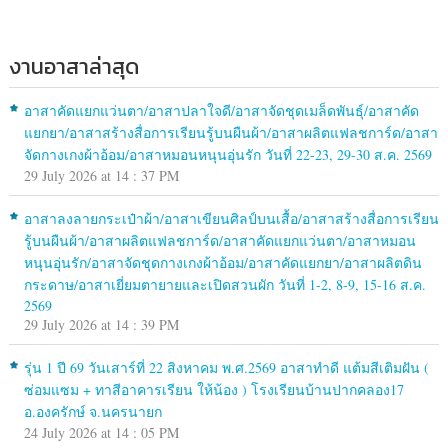
งานอาสาล่าสุด
อาสาคัดแยกแว่นตา/อาสาปลาใจดี/อาสาจัดชุดเมล็ดพันธุ์/อาสาคัด
แยกยา/อาสาสร้างสื่อการเรียนรู้บนผืนผ้า/อาสาผลิตแฟลชการ์ด/อาสา
จัดกางเกงผ้าอ้อม/อาสาหมอนหนุนอุ่นรัก วันที่ 22-23, 29-30 ส.ค. 2569
29 July 2026 at 14 : 37 PM
อาสาลงลายกระเป๋าผ้า/อาสาเขียนศิลป์บนเสื้อ/อาสาสร้างสื่อการเรียน
รู้บนผืนผ้า/อาสาผลิตแฟลชการ์ด/อาสาคัดแยกแว่นตา/อาสาหมอน
หนุนอุ่นรัก/อาสาจัดชุดกางเกงผ้าอ้อม/อาสาคัดแยกยา/อาสาผลิตดิน
กระดาษ/อาสาเยี่ยมตายายและเปิดสวนผัก วันที่ 1-2, 8-9, 15-16 ส.ค.
2569
29 July 2026 at 14 : 39 PM
รุ่น 1 ปี 69 วันเสาร์ที่ 22 สิงหาคม พ.ศ.2569 อาสาทำดี แต้มสีเติมฝัน (
ซ่อมแซม + ทาสีอาคารเรียน ให้น้อง ) โรงเรียนบ้านปากคลอง17
อ.องครักษ์ จ.นครนายก
24 July 2026 at 14 : 05 PM