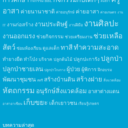
กิจกรรม BBL
คนชรา
อาสา
ค่ายนานาชาติ
ค่ายอาสา
ค่ายอนุรักษ์
ค่ายเกษตร
งาน
งานศิลปะ
งานประดิษฐ์
งานก่อสร้าง
งานฝีมือ
IT
ช่วยเหลือ
งานออกแรง
ช่วยกิจกรรม
ช่วยเตรียมงาน
สัตว์
ทาสี
ทำความสะอาด
ดูแลเด็ก
ซ่อมห้องเรียน
ปลูกป่า
ปลูกปะการัง
ทำยางยืด
ทำโป่ง
บริจาค
ปลูกต้นไม้
ปลูกป่าชายเลน
ผู้ป่วย
ผู้พิการ
ฝึกอบรม
ปลูกป่าโกงกาง
สร้างฝาย
พัฒนาชุมชน
สร้างบ้านดิน
สิ่งแวดล้อม
สตรี
หัตถกรรม
อนุรักษ์สิ่งแวดล้อม
อาสาต่างแดน
เก็บขยะ
เด็กเยาวชน
เรียนรู้เกษตร
อาสาอาเซียน
บทความล่าสุด