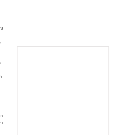
ับ
น
ร
ก
ก
า
ญา
ษา