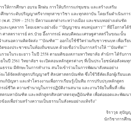
ารให้การศึกษา อบรม ฝึกฝน การให้บริการแก่ชุมชน และสร้างเสริม
การศึกษาระดับปริญญาตรีจากทุกสาขาวิชา และทุกสถาบัน โดยเริ่มดำเนินการ
 (พ.ศ. 2509 – 2513) มีความแตกต่างระหว่างเมือง และชนบทอย่างเด่นชัด
และบุคลากร โดยเฉพาะอย่างยิ่ง “”ปัญญาชน คนหนุ่มสาว”” ที่มีโอกาสได้ร
 ศาสตราจารย์ ดร.ป๋วย อึ๊งภากรณ์ คณบดีคณะเศรษฐศาสตร์ในขณะนั้น
ำเสนอความคิดจัดส่ง “”บัณฑิต”” ออกไปใช้ชีวิตร่วมกับชาวชนบท เพื่อเรีย
ของประชาชนในท้องถิ่นชนบท ด้วยเชื่อว่าเป็นการสร้างให้ “”บัณฑิต””
นรวมในระยะยาว ในปี 2558 ตามมติของสภามหาวิทยาลัย สำนักฯ ได้รับกา
ยในปี 2561 วิทยาลัยฯ จะเปิดสอนหลักสูตรต่างๆ ที่เป็นประโยชน์ต่อสังคมทุ
เป็นธรรม มีทักษะในการทำงาน สนใจเข้าร่วมในการพัฒนาสังคมอย่าง
ได้จัดหลักสูตรปริญญาตรี ศิลปศาสตรบัณฑิต ซึ่งใช้วิธีคัดเลือกผู้เรียนแต
น ฝึกแก้ปัญหา และทำโครงงานเพื่อการเรียนรู้เป็นทีม การปรับปรุงหลักสูตร
รณ์ชีวิต ความชำนาญในการปฏิบัติงานสนาม และงานวิจัยในพื้นที่ เพิ่ม
าสตรมหาบัณฑิต และหลักสูตรศิลปศาสตรดุษฎีบัณฑิต เพื่อต่อยอดและพัฒน
่ยวข้องเพื่อร่วมสร้างความเป็นธรรมในสังคมอย่างแท้จริง”
จิราวุธ สุปัญ
นักวิชาการศึก