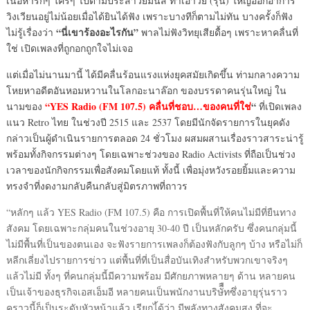
เนื้อหารักๆ ใคร่ๆ ไปตามประสาวัยมันส์ ทำเอาวัย (รุ่น) ใหญ่ออกอาการ
วิงเวียนอยู่ไม่น้อยเมื่อได้ยินได้ฟัง เพราะบางทีก็ตามไม่ทัน บางครั้งก็ฟัง
“นี่เขาร้องอะไรกัน”
ไม่รู้เรื่องว่า
พาลไม่ฟังวิทยุเสียดื้อๆ เพราะหาคลื่นที่
ใช่ เปิดเพลงที่ถูกอกถูกใจไม่เจอ
แต่เมื่อไม่นานมานี้ ได้มีคลื่นร้อนแรงแห่งยุคสมัยเกิดขึ้น ท่ามกลางความ
โหยหาอดีตอันหอมหวานในโลกอะนาล๊อก ของบรรดาคนรุ่นใหญ่ ใน
“YES Radio (FM 107.5) คลื่นที่ชอบ…ของคนที่ใช่
“
นามของ
ที่เปิดเพลง
แนว Retro ไทย ในช่วงปี 2515 และ 2537 โดยมีนักจัดรายการในยุคดัง
กล่าวเป็นผู้ดำเนินรายการตลอด 24 ชั่วโมง ผสมผสานเรื่องราวสาระน่ารู้
พร้อมทั้งกิจกรรมต่างๆ โดยเฉพาะช่วงของ Radio Activists ที่ถือเป็นช่วง
เวลาของนักกิจกรรมเพื่อสังคมโดยแท้ ทั้งนี้ เพื่อมุ่งหวังรอยยิ้มและความ
ทรงจำที่งดงามกลับคืนกลับสู่มิตรภาพที่ถาวร
“หลักๆ แล้ว YES Radio (FM 107.5) คือ การเปิดพื้นที่ให้คนไม่มีที่ยืนทาง
สังคม โดยเฉพาะกลุ่มคนในช่วงอายุ 30-40 ปี เป็นหลักครับ ซึ่งคนกลุ่มนี้
ไม่มีพื้นที่เป็นของตนเอง จะฟังรายการเพลงก็ต้องฟังกับลูกๆ บ้าง หรือไม่ก็
หลีกเลี่ยงไปรายการข่าว แต่พื้นที่ที่เป็นสื่อบันเทิงสำหรับพวกเขาจริงๆ
แล้วไม่มี ทั้งๆ ที่คนกลุ่มนี้มีความพร้อม มีศักยภาพหลายๆ ด้าน หลายคน
เป็นเจ้าของธุรกิจเอสเอ็มอี หลายคนเป็นพนักงานบริษัืืทซึ่งอายุรุ่นราว
คราวนี้ก็เป็นระดับหัวหน้าแล้ว เรียกไ้ด้ว่า มีพลังทางสังคมสูง ที่จะ