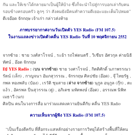
กัน และให้เขาได้กลายมาเป็นผู้ให้บ้าง ซึ่งก็จะนำไปสู่การบอกเล่ากับคน
รอบข้างครอบครัว ลูกๆ ว่า สังคมยังมีคนทำความดีเยอะแยะเต็มไปหมด”
ดีเจอ๊อด จักกฤษ เจ้าเก่า กล่าวส่งท้าย
ภาพบรรยากาศงานวันเปิดตัว YES Radio (FM 107.5)
ในงานแถลงข่าวเปิดตัวคลื่น YES Radio วันที่ 10 พฤศจิกายน 2552
จากซ้าย : ชาย วงศ์สาโรจน์ , ระย้า รถไฟดนตรี , วิเชียร อัศวกุล ค่ายนิธิ
ทัศน์ , อ๊อด จักกฤษ
DJ YES Radio
: (บน จากซ้าย)
ชาย วงศาโรจน์ , กิตติศักดิ์ นภาพรรณว
รัตน์ (เล็ก) , กาญจนา อัมภสุวรรณ , จักรกฤษ ศิลปชัย (อ๊อด) , จุ๊ ไทยรัฐ ,
(ล่าง จากซ้าย)
กพล ทองพลับ (ป๋อง) , เรวัติ ชุมสาย
นุกูล อนุกูล (กุ๊ก) , ตะ
แง้ว , อัครพล ปิ่นสุวรรณ (ตู่) , อภิเดช มหัตพงษ์ (อ๊อด) , อรรณพ นิพิท
เมธาวี (นก)
ศิลปิน คนในวงการสื่อ มาร่วมแสดงความยินดีกับ คลื่น YES Radio
ความเห็นจากผู้ฟัง YES Radio (FM 107.5)
“เป็นเรื่องดีครับ ที่สื่อกระแสหลักอย่างรายการวิทยุได้สร้างพื้นที่ให้คน