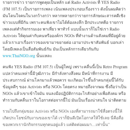
รายการข่าว รายการพูดคุยเป็นหลัก แต่ Radio Activists ที่ YES Radio
(FM 107.5) เป็นรายการเพลง เน้นเพลงประกอบเรื่องราว ดังนั้นผมคิดว่า
มันโดนใจคนในวงกว้างกว่า หลากหลายกว่ารายการลักษณะสารคดีเชิง
ข่าวแบบที่มีกัน เพราะคนฟังเขาไม่ได้ต้องลงลึก อีกประเภทคือ รายการ
เพลงแต่ทำกิจกรรมเอง พาเที่ยว พาทัวร์ แบบนั้นเราก็ไม่ใช่เรา Radio
Activists ให้คุณค่ากับคนหรือองค์กร NGOs ที่ทำงานด้านสังคมที่มีอยู่ด้วย
แล้วเราเอาเรื่องราวของเขามาขยายต่อ เอามาประชาสัมพันธ์ บอกเล่า
โดยมีเพลงเป็นสื่อสัมพันธ์กัน มันเป็นหลักการเดียวกันกับ
www.ThaiNGO.org
นั้นแหละ
คนฟัง YES Radio (FM 107.5) เป็นผู้ใหญ่ เพราะคลื่นนี้เป็น Retro Program
แปลว่าคนเหล่านี้มีวุฒิภาวะ มีกำลังทางสึงคม มีหน้าที่การงาน มี
ประสบการณ์ ผ่านโลกมาแล้วพอควร จะเกิดอะไรขึ้นถ้าคนกลุ่มนี้ได้รับ
ข้อมูลดีๆ ของ Activists หรือ NGOs โดยตรง หมายถึงจากผม ซึ่งถือว่าเป็น
NGOs แล้วเขาเข้าใจมัน จนลงมือปฏิบัติการอะไรสักอย่างเพื่อสังคม หรือ
ทำรวมกับคลื่นเราในโอกาสต่อจากนี้ไป มันเป็นเรื่องน่าสนใจ น่าติดตาม
รวมไปถึงกลุ่มของ Activists หรือ NGOs เองที่สามารถมาใช้สื่อตรงนี้ให้
เกิดประโยชน์กับงานของเขาได้ เราก็ยินดีเปิดโอกาสให้ใช้เลย นี่คือสื่อ
ของพวกเรานักกิจกรรมทุกคนอยู่แล้ว แค่ติดต่อผมมา…เท่านั้น”