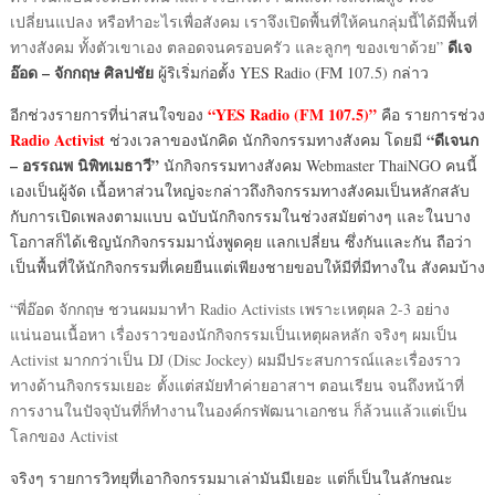
เปลี่ยนแปลง หรือทำอะไรเพื่อสังคม เราจึงเปิดพื้นที่ให้คนกลุ่มนี้ได้มีพื้นที่
ดีเจ
ทางสังคม ทั้งตัวเขาเอง ตลอดจนครอบครัว และลูกๆ ของเขาด้วย”
อ๊อด – จักกฤษ ศิลปชัย
ผู้ริเริ่มก่อตั้ง YES Radio (FM 107.5) กล่าว
“YES Radio (FM 107.5)”
อีกช่วงรายการที่น่าสนใจของ
คือ รายการช่วง
Radio Activist
“ดีเจนก
ช่วงเวลาของนักคิด นักกิจกรรมทางสังคม โดยมี
– อรรณพ นิพิทเมธาวี”
นักกิจกรรมทางสังคม Webmaster ThaiNGO คนนี้
เองเป็นผู้จัด เนื้อหาส่วนใหญ่จะกล่าวถึงกิจกรรมทางสังคมเป็นหลักสลับ
กับการเปิดเพลงตามแบบ ฉบับนักกิจกรรมในช่วงสมัยต่างๆ และในบาง
โอกาสก็ได้เชิญนักกิจกรรมมานั่งพูดคุย แลกเปลี่ยน ซึ่งกันและกัน ถือว่า
เป็นพื้นที่ให้นักกิจกรรมที่เคยยืนแต่เพียงชายขอบให้มีที่มีทางใน สังคมบ้าง
“พี่อ๊อด จักกฤษ ชวนผมมาทำ Radio Activists เพราะเหตุผล 2-3 อย่าง
แน่นอนเนื้อหา เรื่องราวของนักกิจกรรมเป็นเหตุผลหลัก จริงๆ ผมเป็น
Activist มากกว่าเป็น DJ (Disc Jockey) ผมมีประสบการณ์และเรื่องราว
ทางด้านกิจกรรมเยอะ ตั้งแต่สมัยทำค่ายอาสาฯ ตอนเรียน จนถึงหน้าที่
การงานในปัจจุบันที่ก็ทำงานในองค์กรพัฒนาเอกชน ก็ล้วนแล้วแต่เป็น
โลกของ Activist
จริงๆ รายการวิทยุที่เอากิจกรรมมาเล่ามันมีเยอะ แต่ก็เป็นในลักษณะ