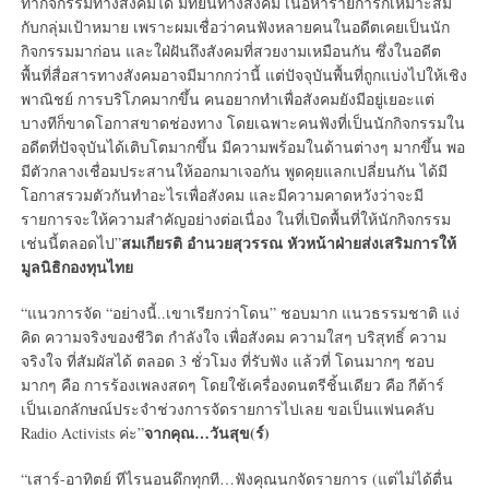
ทำกิจกรรมทางสังคมได้ มีที่ยืนทางสังคม เนื้อหารายการก็เหมาะสม
กับกลุ่มเป้าหมาย เพราะผมเชื่อว่าคนฟังหลายคนในอดีตเคยเป็นนัก
กิจกรรมมาก่อน และใฝ่ฝันถึงสังคมที่สวยงามเหมือนกัน ซึ่งในอดีต
พื้นที่สื่อสารทางสังคมอาจมีมากกว่านี้ แต่ปัจจุบันพื้นที่ถูกแบ่งไปให้เชิง
พาณิชย์ การบริโภคมากขึ้น คนอยากทำเพื่อสังคมยังมีอยู่เยอะแต่
บางทีก็ขาดโอกาสขาดช่องทาง โดยเฉพาะคนฟังที่เป็นนักกิจกรรมใน
อดีตที่ปัจจุบันได้เติบโตมากขึ้น มีความพร้อมในด้านต่างๆ มากขึ้น พอ
มีตัวกลางเชื่อมประสานให้ออกมาเจอกัน พูดคุยแลกเปลี่ยนกัน ได้มี
โอกาสรวมตัวกันทำอะไรเพื่อสังคม และมีความคาดหวังว่าจะมี
รายการจะให้ความสำคัญอย่างต่อเนื่อง ในที่เปิดพื้นที่ให้นักกิจกรรม
สมเกียรติ อำนวยสุวรรณ หัวหน้าฝ่ายส่งเสริมการให้
เช่นนี้ตลอดไป”
มูลนิธิกองทุนไทย
“แนวการจัด “อย่างนี้..เขาเรียกว่าโดน” ชอบมาก แนวธรรมชาติ แง่
คิด ความจริงของชีวิต กำลังใจ เพื่อสังคม ความใสๆ บริสุทธิ์ ความ
จริงใจ ที่สัมผัสได้ ตลอด 3 ชั่วโมง ที่รับฟัง แล้วที่ โดนมากๆ ชอบ
มากๆ คือ การร้องเพลงสดๆ โดยใช้เครื่องดนตรีชิ้นเดียว คือ กีต้าร์
เป็นเอกลักษณ์ประจำช่วงการจัดรายการไปเลย ขอเป็นแฟนคลับ
จากคุณ…วันสุข(ร์)
Radio Activists ค่ะ”
“เสาร์-อาทิตย์ ทีไรนอนดึกทุกที…ฟังคุณนกจัดรายการ (แต่ไม่ได้ตื่น