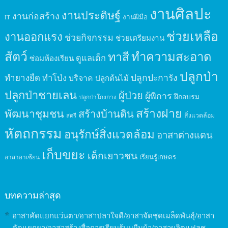
งานศิลปะ
งานประดิษฐ์
งานก่อสร้าง
งานฝีมือ
IT
ช่วยเหลือ
งานออกแรง
ช่วยกิจกรรม
ช่วยเตรียมงาน
สัตว์
ทาสี
ทำความสะอาด
ดูแลเด็ก
ซ่อมห้องเรียน
ปลูกป่า
ปลูกปะการัง
ทำยางยืด
ทำโป่ง
บริจาค
ปลูกต้นไม้
ปลูกป่าชายเลน
ผู้ป่วย
ผู้พิการ
ฝึกอบรม
ปลูกป่าโกงกาง
สร้างฝาย
พัฒนาชุมชน
สร้างบ้านดิน
สิ่งแวดล้อม
สตรี
หัตถกรรม
อนุรักษ์สิ่งแวดล้อม
อาสาต่างแดน
เก็บขยะ
เด็กเยาวชน
เรียนรู้เกษตร
อาสาอาเซียน
บทความล่าสุด
อาสาคัดแยกแว่นตา/อาสาปลาใจดี/อาสาจัดชุดเมล็ดพันธุ์/อาสา
คัดแยกยา/อาสาสร้างสื่อการเรียนรู้บนผืนผ้า/อาสาผลิตแฟลช