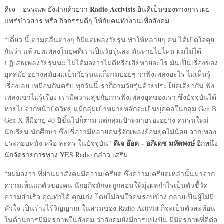
Radio Activists
ดีเจ – อรรณพ ยังฝากด้วยว่า
ยินดีเป็นช่องทางการเผย
แพร่ข่าวสาร หรือ กิจกรรมดีๆ ให้กับคนทำงานเพื่อสังคม
“เดี๋ยว นี้ ตามคลื่นต่างๆ ก็มีแต่เพลงวัยรุ่น ทำให้หลายๆ คน ได้เปิดใจคุย
กันว่า แล้วบทเพลงในยุคที่เราเป็นวัยรุ่นล่ะ มันหายไปไหน ผมไม่ได้
ปฏิเสธเพลงวัยรุ่นนะ ไม่ได้มองว่าไม่ดีหรือเสียหายอะไร มันเป็นเรื่องของ
ยุคสมัย อย่างสมัยผมเป็นวัยรุ่นแม่ก็ถามบ่อยๆ ว่าฟังเพลงอะไร ไม่เห็นรู้
เรื่องเลย เหมือนกันครับ ทุกวันนี้เราก็ถามวัยรุ่นด้วยประโยคเดียวกัน ฟัง
เพลงเขาไม่รู้เรื่อง เรามีความสุขกับการฟังเพลงยุคของเรา ซึ่งปัจจุบันได้
หายไปจากหน้าปัดวิทยุ แม้กลุ่มเป้าหมายหลักจะเป็นบุคคลในกลุ่ม Gen B
Gen X ที่มีอายุ 40 ปีขึ้นไปก็ตาม แต่กลุ่มเป้าหมายรองอย่าง คนรุ่นใหม่
นักเรียน นักศึกษา ซึ่งเชื่อว่ามีหลายคนรู้จักเพลงย้อนยุคไม่น้อย จากเพลง
ดีเจ อ๊อด – อภิเดช มหัตพงษ์
ประกอบหนัง หรือ ละคร ในปัจจุบัน”
อีกหนึ่ง
นักจัดรายการทาง YES Radio กล่าว เสริม
“ผมมองว่า ที่ผ่านมาสังคมมีความเครียด ซึ่งความเครียดเหล่านั้นมาจาก
ความเห็นแก่ตัวของคน นักธุกิจมักจะถูกสอนให้มุ่งผลกำไรเป็นตัวชี้วัด
ความสำเร็จ คุณทำได้ คุณเก่ง โดยไม่สนใจคนรอบข้าง กลายเป็นผู้ไม่มี
หัวใจ เป็นร่างไร้วิญญาณ ในส่วนของ Radio Activist ก็จะเป็นตัวสะท้อน
ในด้านการมีมิตรภาพในสังคม ว่าสังคมยังมีการแบ่งปัน มีมิตรภาพที่ดีต่อ