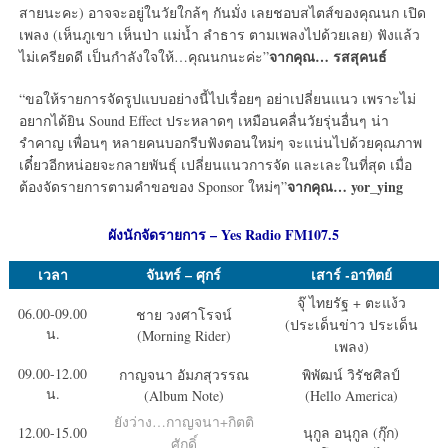
สายนะคะ) อาจจะอยู่ในวัยใกล้ๆ กันมั่ง เลยชอบสไตส์ของคุณนก เปิด
เพลง (เห็นภูเขา เห็นป่า แม่น้ำ ลำธาร ตามเพลงไปด้วยเลย) ฟังแล้ว
จากคุณ… รสสุคนธ์
ไม่เครียดดี เป็นกำลังใจให้…คุณนกนะค่ะ”
“ขอให้รายการจัดรูปแบบอย่างนี้ไปเรื่อยๆ อย่าเปลี่ยนแนว เพราะไม่
อยากได้ยิน Sound Effect ประหลาดๆ เหมือนคลื่นวัยรุ่นอื่นๆ น่า
รำคาญ เพื่อนๆ หลายคนบอกรีบฟังตอนใหม่ๆ จะแน่นไปด้วยคุณภาพ
เดี๋ยวอีกหน่อยจะกลายพันธุ์ เปลี่ยนแนวการจัด และเละในที่สุด เมื่อ
จากคุณ… yor_ying
ต้องจัดรายการตามคำขอของ Sponsor ใหม่ๆ”
ผังนักจัดรายการ – Yes Radio FM107.5
เวลา
จันทร์ – ศุกร์
เสาร์ -อาทิตย์
จุ๊ ไทยรัฐ + ตะแง้ว
06.00-09.00
ชาย วงศาโรจน์
(ประเด็นข่าว ประเด็น
น.
(Morning Rider)
เพลง)
09.00-12.00
กาญจนา อัมภสุวรรณ
พิพัฒน์ วิรัชศิลป์
น.
(Album Note)
(Hello America)
ยังว่าง…กาญจนา+กิตติ
12.00-15.00
นุกูล อนุกูล (กุ๊ก)
ศักดิ์