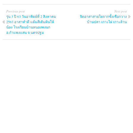
Previous post
Next post
รุ่น 3 ปี 63 วันอาทิตย์ที่ 2 สิงหาคม
จิตอาสาสายใยจากซั้งเชือกวาง
2563 อาสาทำดี แต้มสีเติมฝันให้
บ้านปลา เกาะไผ่ เกาะล้าน
น้อง โรงเรียนบ้านหนองพงนก
อ.กำแพงแสน จ.นครปฐม