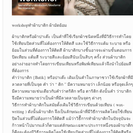
workshopทำผ้าบาติก ผ้ามัดย้อม
ผ้าบาติกหรือผ้าปาเต๊ะ เป็นคำที่ใช้เรียกผ้าชนิดหนึ่งที่มีวิธีการทำโดย
ใช้เทียนปิดส่วนที่ไม่ต้องการให้ติดสี และใช้วิธีการแต้ม ระบาย หรือ
ย้อมในส่วนที่ต้องการให้ติดสี ผ้าบาติกบางชิ้นอาจจะผ่านขั้นตอนการ
ปิดเทียน แต้มสี ระบายสีและย้อมสีนับเป็นสิบๆ ครั้ง ส่วนผ้าบาติก
อย่างง่ายอาจทำโดยการเขียนเทียนหรือพิมพ์เทียนแล้วจึงนำไปย้อมสี
ที่ต้องการ
คำว่าบาติก {Batik} หรือปาเต๊ะ เดิมเป็นคำในภาษาชวาใช้เรียกผ้าที่มี
ลวดลายที่เป็นจุด คำ ว่า “ ติก ” มีความหมายว่า เล็กน้อย หรือจุดเล็กๆ
มีความหมายเช่นเดียวกับคำว่าตริติก หรือ ตาริติก ดังนั้นคำ ว่าบาติก
จึงมีความหมายว่าเป็นผ้าที่มีลวดลายเป็นจุดๆ ด่างๆ
วิธีการทำผ้าบาติกในสมัยดั้งเดิมใช้วิธีการเขียนด้วยเทียน ( wax-
writing ) ดังนั้นผ้าบาติก จึงเป็นลักษณะผ้าที่มีวิธีการผลิตโดยใช้เทียน
ปิดในส่วนที่ไม่ต้องการให้ติดสี แม้ว่าวิธีีการทำผ้าบาติกในปัจจุบันจะ
ก้าวหน้าไปมากแล้วก็ตามแต่ลักษณะเฉพาะประการหนึ่งของผ้าบาติก
ก็คือจะต้องมีวิธีการผลิตโดยใช้เทียนปิดส่วนที่ไม่ต้องการให้ติดสีหรือ