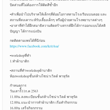
ปิดส่วนที่ไม่ต้องการให้ติดสีซ้ำอีก
▪︎ทำเพื่อนำไปบริจาคให้เด็กๆที่ด้อยโอกาสตามโรงเรียนบนดอย และ
สถานที่สงเคาระห์รับเลี้ยงเด็กๆ หรือผู้ป่วยตามโรงพยาบาลต่างๆ
▪︎อาสาที่ทำได้ฝึกสมาธิความคิดสร้างสรรค์ฝึกได้การออกแบบได้สติ
ปัญญา ได้การแบ่งปัน
กดติดตามเพจได้ที่นีก่อน
https://www.facebook.com/kritAsa/
▪︎workshopที่ทำ
1.ทำผ้าบาติก
▪︎สถานที่ทำworkshopผ้าบาติก
ห้องworkshopชั้น6ห้างไซน่าเวิลด์ พาหุรัด
กำหนดการ
วันเสาร์ืั้11ก.ค 2563
11.00น.ลงทะเบียนชั้น6ห้างไซน่าเวิลด์ พาหุรัด
12.00น.แนะนำการทำผ้าบาติก เริ่มทำกิจกรรม
16.00น เสร็จกิจกกรรม