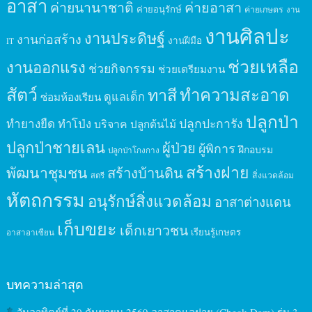
อาสา
ค่ายนานาชาติ
ค่ายอาสา
ค่ายอนุรักษ์
ค่ายเกษตร
งาน
งานศิลปะ
งานประดิษฐ์
งานก่อสร้าง
งานฝีมือ
IT
ช่วยเหลือ
งานออกแรง
ช่วยกิจกรรม
ช่วยเตรียมงาน
สัตว์
ทาสี
ทำความสะอาด
ดูแลเด็ก
ซ่อมห้องเรียน
ปลูกป่า
ปลูกปะการัง
ทำยางยืด
ทำโป่ง
บริจาค
ปลูกต้นไม้
ปลูกป่าชายเลน
ผู้ป่วย
ผู้พิการ
ฝึกอบรม
ปลูกป่าโกงกาง
สร้างฝาย
พัฒนาชุมชน
สร้างบ้านดิน
สิ่งแวดล้อม
สตรี
หัตถกรรม
อนุรักษ์สิ่งแวดล้อม
อาสาต่างแดน
เก็บขยะ
เด็กเยาวชน
เรียนรู้เกษตร
อาสาอาเซียน
บทความล่าสุด