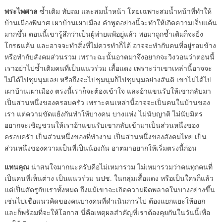
พระไพศาล
ซ้ำเติม ทับถม และสมน้ำหน้า โดยเฉพาะสมน้ำหน้าที่ทำให้
บ้านเมืองพินาศ เผาบ้านเผาเมือง คำพูดอย่างนี้จะทำให้เกิดความเจ็บแค้น
มากขึ้น ตอนนี้เขารู้สึกว่าเป็นผู้พ่ายแพ้อยู่แล้ว พอมาถูกซ้ำเติมก็จะยิ่ง
โกรธแค้น และอาจจะทำสิ่งที่ไม่ควรทำก็ได้ อาจจะทำกับคนที่อยู่รอบข้าง
หรือทำกับสังคมส่วนรวม เพราะฉะนั้นอาตมาจึงอยากจะวิงวอนว่าตอนนี้
เราอย่าไปซ้ำเติมคนที่เป็นแนวร่วม เสื้อแดง เพราะว่าเขาเหล่านี้อาจจะ
ไม่ได้ไปชุมนุมเลย หรือถึงจะไปชุมนุมก็ไปชุมนุมอย่างสันติ เขาไม่ได้ไป
เผาบ้านเผาเมือง ตรงนี้เราก็จะต้องเข้าใจ และอ้าแขนรับให้เขากลับมา
เป็นส่วนหนึ่งของครอบครัว เพราะคนเหล่านี้อาจจะเป็นคนในบ้านของ
เรา แต่ความขัดแย้งกันทำให้บางคน บางแห่ง ไม่นับญาติ ไม่นับมิตร
อยากจะเชิญชวนให้เราอ้าแขนรับเขากลับเข้ามาเป็นส่วนหนึ่งของ
ครอบครัว เป็นส่วนหนึ่งของที่ทำงาน เป็นส่วนหนึ่งของสังคมไทย เป็น
ส่วนหนึ่งของความเป็นพี่เป็นน้องกัน อาตมาอยากให้เริ่มตรงนี้ก่อน
แทนคุณ
น่าสนใจมากนะครับคือไม่เหมารวม ไม่เหมารวมว่าคนทุกคนที่
เป็นคนที่เห็นต่าง เป็นแนวร่วม นปช. ในกลุ่มเสื้อแดง หรือเป็นใครก็แล้ว
แต่เป็นศัตรูกับเราทั้งหมด ถึงแม้เขาจะเกิดความผิดพลาดในบางอย่างขึ้น
เช่นไปเชื่อแนวคิดของคนบางคนที่ดำเนินการไป ต้องแยกแยะให้ออก
และก็พร้อมที่จะให้โอกาส นี่คือเหตุผลสำคัญที่เราต้องคุยกันในวันนี้เพื่อ