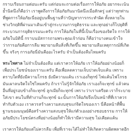
กราบเรียนถามต่อนะครับ แต่ก่อนจะถามต่อเรื่องการให้อภัย อยากจะเน้น
ย้ำนิดนึงก็คือว่า เราพูดถึงการให้อภัยกันมานิดนึงเมื่อสักครู่ แต่ว่าทุกท่าน
ที่พูดการให้อภัยเนี่ยอยู่บนพื้นฐานที่ว่าปัญหาการกระทำผิด ทั้งหลายใน
ช่วงวิกฤติที่ผ่านมาเดินเข้าสู่กระบวนการยุติธรรม และทุกอย่างก็ไปยุติที่
กระบวนการยุติธรรมนะครับ การให้อภัยในที่นี้เป็นเรื่องของจิตใจ การให้
อภัยในมิตินี้ กราบนมัสการถามพระคุณเจ้าก่อน ก็คือว่าบางคนเข้าใจ
ว่าการอภัยคือการลืม พยายามลืมสิ่งที่เกิดขึ้น พยายามลืมเหตุการณ์ที่เกิด
ขึ้น จริงๆ การอภัยนี่มันคืออะไรครับ จำเป็นต้องลืมไหมครับ
พระไพศาล
ไม่จำเป็นต้องลืม แต่เราควรให้อภัย เราให้อภัยอย่างน้อยก็
เพื่อประโยชน์ของเรานะครับ คือเพื่อลดความเจ็บปวดเจ็บแค้น เพราะ
ตราบใดที่ยังมีความโกรธ ยังมีความแค้น เราเองก็ทุกข์ ไฟแค้นไฟโกรธ
มันเผาลนจิตใจใช่ไหมครับ ถ้าเราไม่รู้จักให้อภัย เราเองก็จะทุกข์ แล้วคน
อื่นที่อยู่รอบข้างก็จะทุกข์ ลูกเมียก็จะทุกข์ เพราะว่าเราเครียด เราก็ระบาย
ใส่เขา คนในที่ทำงานก็จะทุกข์ ฉะนั้นการให้อภัยจึงเป็นหน้าที่ที่เราควร
ทำกับตัวเอง เราควรสร้างความสงบสุขแก่จิตใจของเรา นี่คือหน้าที่พื้น
ฐานของมนุษย์คือสร้างความสงบสุขให้แก่ตัวเองอย่างชอบธรรม การให้
อภัยมีประโยชน์ตรงที่อย่างน้อยก็ทำให้เรามีความสุข ไม่เคียดแค้น
เราควรให้อภัยแต่ไม่ควรลืม เพื่อที่เราจะได้ไม่ทำให้เกิดความผิดพลาดอีก