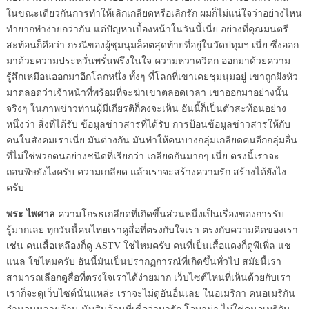
ในขณะเดียวกันการทำให้เลิกเกลียดหรือเลิกรัก ผมก็ไม่แน่ใจว่าอย่างไหน
ทำยากทำง่ายกว่ากัน แต่ปัญหาเบื้องหน้าในวันนี้เนี่ย อย่างที่คุณมนตรี
สะท้อนก็คือว่า กรณีของผู้ชุมนุมล็อตสุดท้ายที่อยู่ในวัดปทุมฯ เนี่ย ซึ่งออก
มาด้วยความประหวั่นพรั่นพรึงในใจ ความหวาดวิตก ออกมาด้วยความ
รู้สึกเหมือนออกมาอีกโลกหนึ่ง ทั้งๆ ที่โลกที่เขาเคยชุมนุมอยู่ เขาถูกฝังหัว
มาตลอดว่าเจ้าหน้าที่พร้อมที่จะฆ่าเขาตลอดเวลา เขาออกมาอย่างนั้น
จริงๆ ในภาพข่าวท่านผู้มีเกียรติก็คงจะเห็น อันนี้ก็เป็นตัวสะท้อนอย่าง
หนึ่งว่า สิ่งที่ได้รับ ข้อมูลข่าวสารที่ได้รับ การป้อนข้อมูลข่าวสารให้กับ
คนในสังคมเราเนี่ย มันต่างกัน มันทำให้คนบางกลุ่มเกลียดคนอีกกลุ่มอื่น
ที่ไม่ใช่พวกตนอย่างชนิดที่เรียกว่า เกลียดกันมากๆ เนี่ย ตรงนี้เราจะ
ถอนพิษยังไงครับ ความเกลียด แล้วเราจะสร้างความรัก สร้างได้ยังไง
ครับ
พระ ไพศาล
ความโกรธเกลียดที่เกิดขึ้นส่วนหนึ่งเป็นเรื่องของการรับ
รู้มากเลย ทุกวันนี้คนไทยเราดูสื่อที่ตรงกับใจเรา ตรงกับความคิดของเรา
เช่น คนเสื้อเหลืองก็ดู ASTV ใช่ไหมครับ คนที่เป็นเสื้อแดงก็ดูพีเพิ่ล แช
แนล ใช่ไหมครับ อันนี้มันเป็นปรากฏการณ์ที่เกิดขึ้นทั่วไป สมัยนี้เรา
สามารถเลือกดูสื่อที่ตรงใจเราได้ง่ายมาก เว็บไซต์ไหนที่เห็นด้วยกับเรา
เราก็จะดูเว็บไซต์นั่นแหล่ะ เราจะไม่ดูอันอื่นเลย ในอเมริกา คนอเมริกัน
จำนวนหลายล้าน นับสิบล้านที่เชื่อว่าบารัก โอบาม่า ไม่ใช่คนอเมริกัน