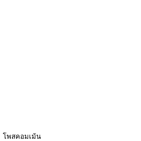
โพสคอมเม้น