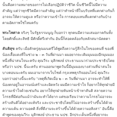
นั้นคือความหมายของการไม่เลือกปฏิบัติว่าชีวิต นั้นชีวิตนี้ไม่มีความ
สำคัญ แต่ว่าทุกชีวิตมีความสำคัญ แต่ว่าทำหน้าที่ในบริบทที่แตกต่างกันก็
อาจจะให้ความดูแล หรือว่าความเข้าใจ การตอบแทนที่แตกต่างกันบ้าง
ตามอัตภาพใช่ไหมครับ
พระไพศาล
จริงๆ ในรัฐธรรมนูญ ก็บอกว่า ทุกคนมีความเสมอภาคกันทั้ง
โดยศักดิ์และสิทธิ มีศักดิ์ศรีเท่ากัน อันนี้ก็สอดคล้องกับหลักสมานัตตตา
สันติสุข
ครับ เมื่อสักครู่คุณมนตรีได้พูดถึงความรู้สึกในใจของคนที่ ของพี่
น้องเสื้อแดงที่ในช่วง ๒ – ๓ วันที่ผ่านมา ผมอยากจะเติมมุมมองอีกมุมมอง
หนึ่งที่น่าสนใจนะครับ คุณวีระ มุสิกพงษ์ ประธานแนวร่วมประชาธิปไตย
หรือว่า นปช. นี้นะครับ ท่านออกมาพูดวันนี้มีมุมมองบางส่วนที่น่าสนใจ
บางตอนนะครับ ผมเอามาจากเว็บไซต์ กรุงเทพธุรกิจออนไลน์ คุณวีระ
บอกว่าอย่างนี้นะครับ “เหตุที่เกิดเมื่อ ๒ – ๓ วันที่ผ่านมา อาจจะทำให้พี่
น้องตกอยู่ในอารมณ์เศร้าและผิดหวัง ผมมีความเข้าใจ ก็อยากให้ทุกฝ่ายมี
ความเข้าใจด้วยเช่นกัน อยากให้ทุกฝ่ายหันหน้าเข้าหาสันติ สลายความ
โกรธที่มีต่อกันแม้ว่ามันจะทำได้ยาก แต่ขอเรียนว่าความโกรธไม่อาจจะ
สร้างสันติได้อย่างแท้จริง และประชาธิปไตยก็ไม่อาจจะสร้างขึ้นได้ด้วย
ความแค้น ความอคติ สิ่งที่ดีงามจะสร้างขึ้นได้ด้วยความอหิงสา” อันนี้คือ
คำพูดของคุณวีระ มุสิกพงษ์ ประธาน นปช. อีกประเด็นหนึ่งที่อยากจะ