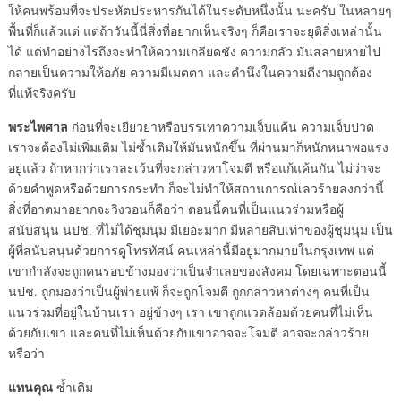
ให้คนพร้อมที่จะประหัตประหารกันได้ในระดับหนึ่งนั้น นะครับ ในหลายๆ
พื้นที่ก็แล้วแต่ แต่ถ้าวันนี้นี่สิ่งที่อยากเห็นจริงๆ ก็คือเราจะยุติสิ่งเหล่านั้น
ได้ แต่ทำอย่างไรถึงจะทำให้ความเกลียดชัง ความกลัว มันสลายหายไป
กลายเป็นความให้อภัย ความมีเมตตา และคำนึงในความดีงามถูกต้อง
ที่แท้จริงครับ
พระไพศาล
ก่อนที่จะเยียวยาหรือบรรเทาความเจ็บแค้น ความเจ็บปวด
เราจะต้องไม่เพิ่มเติม ไม่ซ้ำเติมให้มันหนักขึ้น ที่ผ่านมาก็หนักหนาพอแรง
อยู่แล้ว ถ้าหากว่าเราละเว้นที่จะกล่าวหาโจมตี หรือแก้แค้นกัน ไม่ว่าจะ
ด้วยคำพูดหรือด้วยการกระทำ ก็จะไม่ทำให้สถานการณ์เลวร้ายลงกว่านี้
สิ่งที่อาตมาอยากจะวิงวอนก็คือว่า ตอนนี้คนที่เป็นแนวร่วมหรือผู้
สนับสนุน นปช. ที่ไม่ได้ชุมนุม มีเยอะมาก มีหลายสิบเท่าของผู้ชุมนุม เป็น
ผู้ที่สนับสนุนด้วยการดูโทรทัศน์ คนเหล่านี้มีอยู่มากมายในกรุงเทพ แต่
เขากำลังจะถูกคนรอบข้างมองว่าเป็นจำเลยของสังคม โดยเฉพาะตอนนี้
นปช. ถูกมองว่าเป็นผู้พ่ายแพ้ ก็จะถูกโจมตี ถูกกล่าวหาต่างๆ คนที่เป็น
แนวร่วมที่อยู่ในบ้านเรา อยู่ข้างๆ เรา เขาถูกแวดล้อมด้วยคนที่ไม่เห็น
ด้วยกับเขา และคนที่ไม่เห็นด้วยกับเขาอาจจะโจมตี อาจจะกล่าวร้าย
หรือว่า
แทนคุณ
ซ้ำเติม