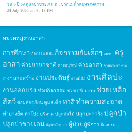
รุ่น 6 ปี 69 ดูแลป่าชายเลน ณ. ปากแม่น้ำสมุทรสงคราม
24 July 2026 at 14 : 18 PM
หมวดหมู่งานอาสา
ครู
กิจกรรมกับเด็กๆ
การศึกษา
กิจกรรม BBL
คนชรา
อาสา
ค่ายนานาชาติ
ค่ายอาสา
ค่ายอนุรักษ์
ค่ายเกษตร
งาน
งานศิลปะ
งานประดิษฐ์
งานก่อสร้าง
งานฝีมือ
IT
ช่วยเหลือ
งานออกแรง
ช่วยกิจกรรม
ช่วยเตรียมงาน
สัตว์
ทาสี
ทำความสะอาด
ดูแลเด็ก
ซ่อมห้องเรียน
ปลูกป่า
ปลูกปะการัง
ทำยางยืด
ทำโป่ง
บริจาค
ปลูกต้นไม้
ปลูกป่าชายเลน
ผู้ป่วย
ผู้พิการ
ฝึกอบรม
ปลูกป่าโกงกาง