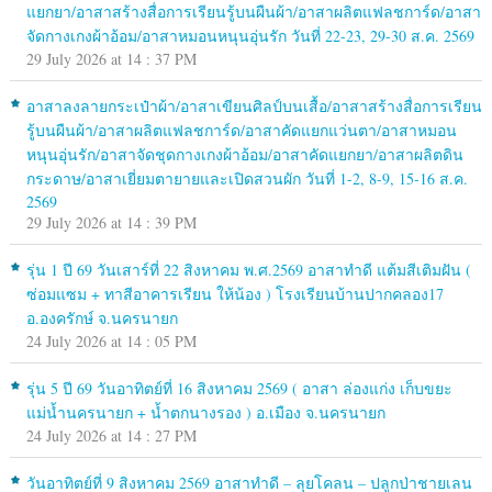
แยกยา/อาสาสร้างสื่อการเรียนรู้บนผืนผ้า/อาสาผลิตแฟลชการ์ด/อาสา
จัดกางเกงผ้าอ้อม/อาสาหมอนหนุนอุ่นรัก วันที่ 22-23, 29-30 ส.ค. 2569
29 July 2026 at 14 : 37 PM
อาสาลงลายกระเป๋าผ้า/อาสาเขียนศิลป์บนเสื้อ/อาสาสร้างสื่อการเรียน
รู้บนผืนผ้า/อาสาผลิตแฟลชการ์ด/อาสาคัดแยกแว่นตา/อาสาหมอน
หนุนอุ่นรัก/อาสาจัดชุดกางเกงผ้าอ้อม/อาสาคัดแยกยา/อาสาผลิตดิน
กระดาษ/อาสาเยี่ยมตายายและเปิดสวนผัก วันที่ 1-2, 8-9, 15-16 ส.ค.
2569
29 July 2026 at 14 : 39 PM
รุ่น 1 ปี 69 วันเสาร์ที่ 22 สิงหาคม พ.ศ.2569 อาสาทำดี แต้มสีเติมฝัน (
ซ่อมแซม + ทาสีอาคารเรียน ให้น้อง ) โรงเรียนบ้านปากคลอง17
อ.องครักษ์ จ.นครนายก
24 July 2026 at 14 : 05 PM
รุ่น 5 ปี 69 วันอาทิตย์ที่ 16 สิงหาคม 2569 ( อาสา ล่องแก่ง เก็บขยะ
แม่น้ำนครนายก + น้ำตกนางรอง ) อ.เมือง จ.นครนายก
24 July 2026 at 14 : 27 PM
วันอาทิตย์ที่ 9 สิงหาคม 2569 อาสาทำดี – ลุยโคลน – ปลูกป่าชายเลน