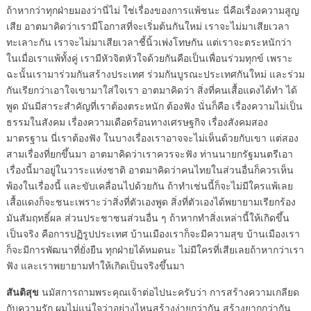
ถ้าหากว่าทุกฝ่ายมองว่านี่ไม่ ใช่เรื่องของการแพ้ชนะ นี่คือเรื่องความสูญ
เสีย อาตมาคิดว่าเรามีโอกาสที่จะเริ่มต้นกันใหม่ เราจะไม่มาเสียเวลา
ทะเลาะกัน เราจะไม่มาเสียเวลาชี้นิ้วเพ่งโทษกัน แต่เราจะตระหนักว่า
ในเมื่อเราแพ้ทั้งคู่ เรามีหัวจิตหัวใจด้วยกันคือเป็นเพื่อนร่วมทุกข์ เพราะ
ฉะนั้นเรามาร่วมกันสร้างประเทศ ร่วมกันบูรณะประเทศกันใหม่ และร่วม
กันเรียกว่าเอาใจเขามาใส่ใจเรา อาตมาคิดว่า สิ่งที่คนเสื้อแดงได้ทำ ได้
พูด มันมีสาระสำคัญที่เราต้องตระหนัก ต้องฟัง นั่นก็คือ เรื่องความไม่เป็น
ธรรมในสังคม เรื่องความเดือดร้อนทางเศรษฐกิจ เรื่องสังคมสอง
มาตรฐาน นี่เราต้องฟัง ในบางเรื่องเราอาจจะไม่เห็นด้วยกับเขา แต่สอง
สามเรื่องที่ยกขึ้นมา อาตมาคิดว่าเราควรจะฟัง ท่านนายกรัฐมนตรีเอา
เรื่องนี้มาอยู่ในวาระแห่งชาติ อาตมาคิดว่าคนไทยในส่วนอื่นก็ควรเห็น
พ้องในเรื่องนี้ และขับเคลื่อนไปด้วยกัน ถ้าทำเช่นนี้ก็จะไม่มีใครแพ้เลย
เสื้อแดงก็จะชนะเพราะว่าสิ่งที่ตัวเองพูด สิ่งที่ตัวเองได้พยายามเรียกร้อง
มันสัมฤทธิ์ผล ส่วนประชาชนส่วนอื่น ๆ ถ้าหากทำสิ่งเหล่านี้ให้เกิดขึ้น
เป็นจริง คือการปฏิรูปประเทศ บ้านเมืองเราก็จะมีความสุข บ้านเมืองเรา
ก็จะมีการพัฒนาที่ยั่งยืน ทุกฝ่ายได้หมดนะ ไม่มีใครที่เสียเลยถ้าหากว่าเรา
ฟัง และเราพยายามทำให้เกิดเป็นจริงขึ้นมา
สันติสุข
นมัสการถามพระคุณเจ้าต่อไปนะครับว่า การสร้างความเกลียด
กับความรัก ผมไม่แน่ใจว่าอย่างไหนสร้างง่ายกว่ากัน สร้างยากกว่ากัน