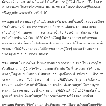
ผู้คนจะมีสถานภาพต่างกัน แต่ว่าในเรื่องการปฏิบัติต่อกัน เขาก็ถือว่าควร
จะเคารพกัน ไม่ควรมีการแบ่งแยกแบ่งชนชั้น ไม่ควรมีความรู้สึกกีดกัน
หรือดูถูกกัน อาตมาคิดว่านี่ทำได้
แทนคุณ
แล้วระบบอาวุโสในสังคมล่ะครับ บางคนก็บอกเป็นระบบอุปถัมภ์
บ้างในบางกรณี เช่น การช่วยเหลือเกื้อกูลกันเพื่อหวังตำแหน่ง ขณะ
เดียวกันผู้มีตำแหน่งกว่า การจะไต่เต้าขึ้นไป ต้องเข้าหาเส้นสาย หรือ
อะไรบ้างอย่าง หรือในแง่ดีก็มี ผู้หลักผู้ใหญ่ มีอายุมากกว่า แล้วอาจจะ
แสดงความคิดเห็นอะไรที่ขัดแย้ง ซักค้านอะไรบางทีก็ไม่ค่อยได้ คนเขาก็
จะมองว่าไม่มีสัมมาคารวะ ไม่มีความเคารพผู้ใหญ่ มันจะเข้าเป็นสอง
มาตรฐานกับสมานัตตตาไหมครับ
พระไพศาล
ในเมืองไทย ในพุทธศาสนา หรือตามประเพณีไทย ผู้อาวุโส
ต้องมีเมตตาต่อผู้น้อยใช่ไหม แต่ขณะเดียวกัน ในเรื่องของการให้ความ
สำคัญในฐานะที่เป็นมนุษย์เป็นเพื่อนร่วมทุกข์ก็ต้องมี เหมือนกัน แม้ว่าเรา
จะฉลาดกว่าเขา มั่งมีกว่าเขา แต่ว่าเราปฏิบัติต่อเขาในฐานะที่เป็นคน
เสมอกัน อันนี้ทำได้ แล้วก็ให้มองว่าเขาเป็นเพื่อนร่วมทุกข์ ในทางพุทธ
ศาสนานี่เราจะมองแบบนี้หมดเลย เราปฏิบัติต่อสัตว์ ก็ปฏิบัติต่อสัตว์ใน
ฐานะที่เขาเป็นเพื่อนร่วมทุกข์ด้วย รวมทั้งเคารพชีวิตของเขาด้วย
แทนคุณ
คือทุกๆ ชีวิตมีคุณค่าเท่าเทียมกัน การให้ความสำคัญกับทุกชีวิต