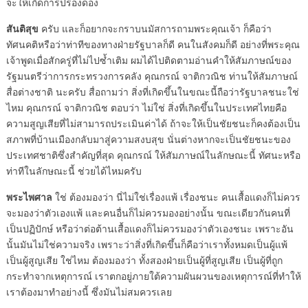
จะให้เกิดการปรองดอง
สันติสุข
ครับ และก็อยากจะกราบนมัสการถามพระคุณเจ้า ก็คือว่า
ทัศนคติหรือว่าท่าทีของทางฝ่ายรัฐบาลก็ดี คนในสังคมก็ดี อย่างที่พระคุณ
เจ้าพูดเมื่อสักครู่ที่ไม่ไปซ้ำเติม ผมได้ไปติดตามอ่านคำให้สัมภาษณ์ของ
รัฐมนตรีว่าการกระทรวงการคลัง คุณกรณ์ จาติกวณิช ท่านให้สัมภาษณ์
สื่อต่างชาติ นะครับ สื่อถามว่า สิ่งที่เกิดขึ้นในขณะนี้ถือว่ารัฐบาลชนะใช่
ไหม คุณกรณ์ จาติกวณิช ตอบว่า ไม่ใช่ สิ่งที่เกิดขึ้นในประเทศไทยคือ
ความสูญเสียที่ไม่สามารถประเมินค่าได้ ถ้าจะให้เป็นชัยชนะก็คงต้องเป็น
สภาพที่บ้านเมืองกลับมาสู่ความสงบสุข นั่นต่างหากจะเป็นชัยชนะของ
ประเทศชาติซึ่งสำคัญที่สุด คุณกรณ์ ให้สัมภาษณ์ในลักษณะนี้ ทัศนะหรือ
ท่าทีในลักษณะนี้ ช่วยได้ไหมครับ
พระไพศาล
ใช่ ต้องมองว่า นี่ไม่ใช่เรื่องแพ้ เรื่องชนะ คนเสื้อแดงก็ไม่ควร
จะมองว่าตัวเองแพ้ และคนอื่นก็ไม่ควรมองอย่างนั้น ขณะเดียวกันคนที่
เป็นปฏิปักษ์ หรือว่าต่อต้านเสื้อแดงก็ไม่ควรมองว่าตัวเองชนะ เพราะอัน
นั้นมันไม่ใช่ความจริง เพราะว่าสิ่งที่เกิดขึ้นก็คือว่าเราทั้งหมดเป็นผู้แพ้
เป็นผู้สูญเสีย ใช่ไหม ต้องมองว่า ทั้งสองฝ่ายเป็นผู้ที่สูญเสีย เป็นผู้ที่ถูก
กระทำจากเหตุการณ์ เราตกอยู่ภายใต้ความผันผวนของเหตุการณ์ที่ทำให้
เราต้องมาทำอย่างนี้ ซึ่งมันไม่สมควรเลย