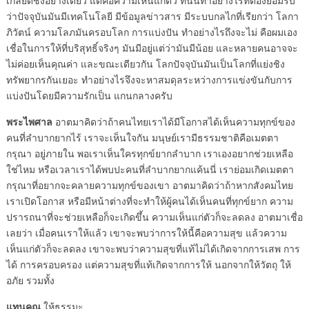
เกลียดชังอย่างเดียว แต่คือความเห็นแก่ตัว ทีนี้นี่ทำอย่างไรที่ต้องยอมรับ
ว่าปัจจุบันมันมีเทคโนโลยี มีข้อมูลข่าวสาร มีระบบกลไกที่เรียกว่า โลกา
ภิวัตน์ ความโลภมันครอบโลก การแบ่งปัน ทำอย่างไรถึงจะไม่ คือผมเอง
เชื่อในการให้ที่บริสุทธิ์จริงๆ มันมีอยู่แต่ว่ามันมีน้อย และหลายคนอาจจะ
ไม่ค่อยเห็นคุณค่า และขณะเดียวกัน โลกปัจจุบันมันเป็นโลกที่แย่งชิง
ทรัพยากรกันเยอะ ทำอย่างไรจึงจะหาสมดุลระหว่างการแข่งขันกับการ
แบ่งปันโดยมีความรักเป็น แกนกลางครับ
พระไพศาล
อาตมาคิดว่าถ้าคนไทยเราได้มีโอกาสได้เห็นความทุกข์ของ
คนที่ลำบากยากไร้ เราจะเห็นใจกัน มนุษย์เรามีธรรมชาติคือเมตตา
กรุณา อยู่ภายใน พอเราเห็นใครทุกข์ยากลำบาก เราเองอยากช่วยเหลือ
ใช่ไหม หรือเวลาเราได้พบปะคนที่ลำบากยากแค้นนี่ เราย่อมเกิดเมตตา
กรุณาที่อยากจะคลายความทุกข์ของเขา อาตมาคิดว่าถ้าหากสังคมไทย
เราเปิดโอกาส หรือมีหน้าต่างที่จะทำให้ผู้คนได้เห็นคนที่ทุกข์ยาก ความ
ปรารถนาที่จะช่วยเหลือก็จะเกิดขึ้น ความเห็นแก่ตัวก็จะลดลง อาตมาเชื่อ
เลยว่า เมื่อคนเราให้แล้ว เขาจะพบว่าการให้นี้คือความสุข แล้วความ
เห็นแก่ตัวก็จะลดลง เขาจะพบว่าความสุขที่แท้ไม่ได้เกิดจากการเสพ การ
ได้ การครอบครอง แต่ความสุขที่แท้เกิดจากการให้ นอกจากให้วัตถุ ให้
อภัย รวมทั้ง
แทนคุณ
ให้ธรรมะ