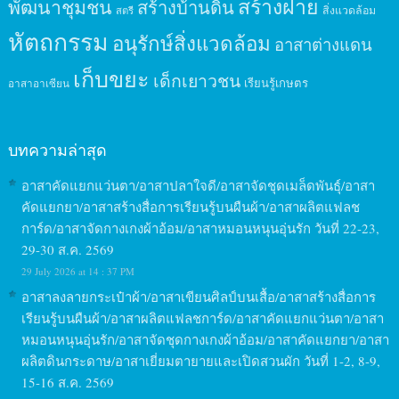
สร้างฝาย
พัฒนาชุมชน
สร้างบ้านดิน
สิ่งแวดล้อม
สตรี
หัตถกรรม
อนุรักษ์สิ่งแวดล้อม
อาสาต่างแดน
เก็บขยะ
เด็กเยาวชน
เรียนรู้เกษตร
อาสาอาเซียน
บทความล่าสุด
อาสาคัดแยกแว่นตา/อาสาปลาใจดี/อาสาจัดชุดเมล็ดพันธุ์/อาสา
คัดแยกยา/อาสาสร้างสื่อการเรียนรู้บนผืนผ้า/อาสาผลิตแฟลช
การ์ด/อาสาจัดกางเกงผ้าอ้อม/อาสาหมอนหนุนอุ่นรัก วันที่ 22-23,
29-30 ส.ค. 2569
29 July 2026 at 14 : 37 PM
อาสาลงลายกระเป๋าผ้า/อาสาเขียนศิลป์บนเสื้อ/อาสาสร้างสื่อการ
เรียนรู้บนผืนผ้า/อาสาผลิตแฟลชการ์ด/อาสาคัดแยกแว่นตา/อาสา
หมอนหนุนอุ่นรัก/อาสาจัดชุดกางเกงผ้าอ้อม/อาสาคัดแยกยา/อาสา
ผลิตดินกระดาษ/อาสาเยี่ยมตายายและเปิดสวนผัก วันที่ 1-2, 8-9,
15-16 ส.ค. 2569