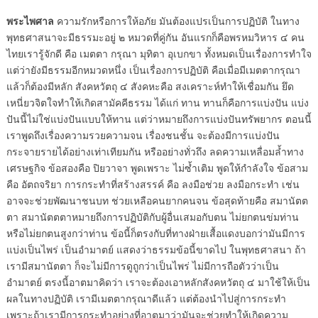
พระไพศาล
ความรักหรือการให้อภัย มันต้องแปรเป็นการปฏิบัติ ในทาง
พุทธศาสนาจะมีธรรมะอยู่ ๒ หมวดที่คู่กัน อันแรกก็คือพรหมวิหาร ๔ คน
ไทยเรารู้จักดี คือ เมตตา กรุณา มุทิตา อุเบกขา ทั้งหมดเป็นเรื่องการทำใจ
แต่ว่ายังมีธรรมอีกหมวดหนึ่ง เป็นเรื่องการปฏิบัติ คือเมื่อมีเมตตากรุณา
แล้วก็ต้องมีหลัก สังคหวัตถุ ๔ สังคหะคือ สงเคราะห์ทำให้เชื่อมกัน ยึด
เหนี่ยวจิตใจทำให้เกิดสามัคคีธรรม ได้แก่ ทาน ทานก็คือการแบ่งปัน แบ่ง
ปันนี้ไม่ใช่แบ่งปันแบบให้ทาน แต่ว่าหมายถึงการแบ่งปันทรัพยากร ตอนนี้
เราพูดถึงเรื่องความรวยความจน เรื่องชนชั้น จะต้องมีการแบ่งปัน
กระจายรายได้อย่างเท่าเทียมกัน หรืออย่างทั่วถึง ลดความเหลื่อมล้ำทาง
เศรษฐกิจ ข้อสองคือ ปิยวาจา พูดเพราะ ไม่ซ้ำเติม พูดให้กำลังใจ ข้อสาม
คือ อัตถจริยา การกระทำที่สร้างสรรค์ คือ ลงมือช่วย ลงมือกระทำ เช่น
อาจจะช่วยพัฒนาชนบท ช่วยเหลือคนยากคนจน ข้อสุดท้ายคือ สมานัตต
ตา สมานัตตตาหมายถึงการปฏิบัติกับผู้อื่นเสมอกับตน ไม่ยกตนข่มท่าน
หรือไม่ยกตนสูงกว่าท่าน ข้อนี้ก็ตรงกับที่ทางฝ่ายเสื้อแดงบอกว่ามันมีการ
แบ่งเป็นไพร่ เป็นอำมาตย์ แสดงว่าธรรมข้อนี้ขาดไป ในพุทธศาสนา ถ้า
เรามีสมานัตตา ก็จะไม่มีการดูถูกว่าเป็นไพร่ ไม่มีการถือตัวว่าเป็น
อำมาตย์ ตรงนี้อาตมาคิดว่า เราจะต้องเอาหลักสังคหวัตถุ ๔ มาใช้ให้เป็น
ผลในทางปฏิบัติ เรามีเมตตากรุณาดีแล้ว แต่ต้องนำไปสู่การกระทำ
เพราะถ้าเรามีการกระทำอย่างที่อาตมาว่ามันจะช่วยทำให้เกิดความ