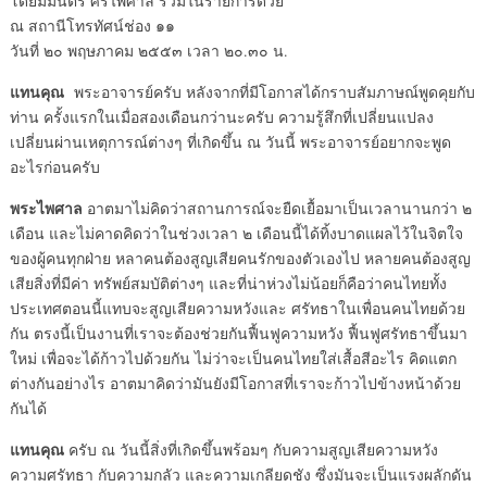
โดยมีมนตรี ศรไพศาล ร่วมในรายการด้วย
ณ สถานีโทรทัศน์ช่อง ๑๑
วันที่ ๒๐ พฤษภาคม ๒๕๕๓ เวลา ๒๐.๓๐ น.
แทนคุณ
พระอาจารย์ครับ หลังจากที่มีโอกาสได้กราบสัมภาษณ์พูดคุยกับ
ท่าน ครั้งแรกในเมื่อสองเดือนกว่านะครับ ความรู้สึกที่เปลี่ยนแปลง
เปลี่ยนผ่านเหตุการณ์ต่างๆ ที่เกิดขึ้น ณ วันนี้ พระอาจารย์อยากจะพูด
อะไรก่อนครับ
พระไพศาล
อาตมาไม่คิดว่าสถานการณ์จะยืดเยื้อมาเป็นเวลานานกว่า ๒
เดือน และไม่คาดคิดว่าในช่วงเวลา ๒ เดือนนี้ได้ทิ้งบาดแผลไว้ในจิตใจ
ของผู้คนทุกฝ่าย หลาคนต้องสูญเสียคนรักของตัวเองไป หลายคนต้องสูญ
เสียสิ่งที่มีค่า ทรัพย์สมบัติต่างๆ และที่น่าห่วงไม่น้อยก็คือว่าคนไทยทั้ง
ประเทศตอนนี้แทบจะสูญเสียความหวังและ ศรัทธาในเพื่อนคนไทยด้วย
กัน ตรงนี้เป็นงานที่เราจะต้องช่วยกันฟื้นฟูความหวัง ฟื้นฟูศรัทธาขึ้นมา
ใหม่ เพื่อจะได้ก้าวไปด้วยกัน ไม่ว่าจะเป็นคนไทยใส่เสื้อสีอะไร คิดแตก
ต่างกันอย่างไร อาตมาคิดว่ามันยังมีโอกาสที่เราจะก้าวไปข้างหน้าด้วย
กันได้
แทนคุณ
ครับ ณ วันนี้สิ่งที่เกิดขึ้นพร้อมๆ กับความสูญเสียความหวัง
ความศรัทธา กับความกลัว และความเกลียดชัง ซึ่งมันจะเป็นแรงผลักดัน