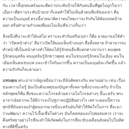
กัน เวลานี้ทุกคนพร้อมจะตีตราประทับป้ายให้กับคนอื่นที่พูดไม่ถูกใจเรา
เมื่อเราตีตราประทับป้ายเขาก็เลยทำให้ไม่เห็นตัวตนที่แท้ของเขา คือ
ความเป็นมนุษย์ ตรงนี้อาตมาคิดว่าคนไทยเราจะรักกันได้ต้องปลดป้าย
ออก หรือทำลายกำแพงที่มองไม่เห็นที่ขวางกั้นเรา
สิ่งหนึ่งที่น่าจะทำได้แต่ไม่ ทราบจะทำกันหรือเปล่า ก็คือ อาตมาขอใช้คำ
ว่า “เปิดหน้าต่าง” คือว่าเปิดให้มองเห็นข้างนอก สื่อทั้งหลาย ถ้าสามารถะ
ทำหน้าที่เป็นหน้าต่างทำให้คนได้รู้จักคนอื่นที่แตกต่างจากเรา คนพุทธ
รู้จักคนมุสลิม คนมุสลิมรู้จักชาวพุทธ คนในชนบทรู้จักคนในเมือง คนใน
เมืองเห็นคนชนบท และเข้าใจกันมากขึ้น ความเป็นมนุษย์จะเกิดขึ้น แล้ว
ความรักกันก็จะตามมา
แทนคุณ
พระอาจารย์ดูเหมือนว่าจะมีข้อคิดตรงกัน หลายอย่าง เช่น เรื่อง
ของความไม่รู้ อันเป็นต้นเหตุของปัญหาทั้งหลายทั้งปวงนะครับ ถ้าเป็น
หลักพุทธก็คือ พึงชนะความโกรธด้วยความไม่โกรธต่างๆ นี้นะครับ พระ
อาจารย์อยากจะให้มีการลงไปสู่ภาคปฏิบัติอย่างไร เพราะตอนนี้ความ
ทุกข์ที่มันครอบงำผู้คนมากมายนี่นะครับมันก็ทำให้จิตใจในการ ที่จะมา
ร่วมพัฒนา ความไว้เนื้อเชื่อใจต่างๆ มันก็ลดทอนลงไปพอสมควร เราจะ
ดึงศรัทธาอย่างไรที่จะทำให้เกิดพลังในการที่จะขับเคลื่อนสังคมไปในทิศ
ทางที่ดีขึ้นครับ