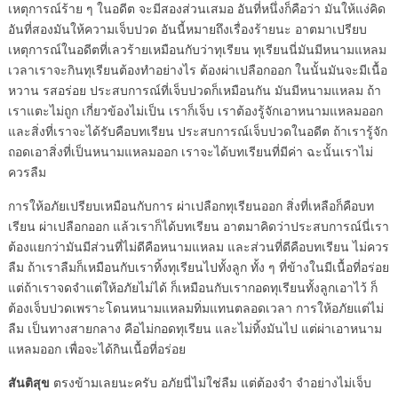
เหตุการณ์ร้าย ๆ ในอดีต จะมีสองส่วนเสมอ อันที่หนึ่งก็คือว่า มันให้แง่คิด
อันที่สองมันให้ความเจ็บปวด อันนี้หมายถึงเรื่องร้ายนะ อาตมาเปรียบ
เหตุการณ์ในอดีตที่เลวร้ายเหมือนกับว่าทุเรียน ทุเรียนนี่มันมีหนามแหลม
เวลาเราจะกินทุเรียนต้องทำอย่างไร ต้องผ่าเปลือกออก ในนั้นมันจะมีเนื้อ
หวาน รสอร่อย ประสบการณ์ที่เจ็บปวดก็เหมือนกัน มันมีหนามแหลม ถ้า
เราแตะไม่ถูก เกี่ยวข้องไม่เป็น เราก็เจ็บ เราต้องรู้จักเอาหนามแหลมออก
และสิ่งที่เราจะได้รับคือบทเรียน ประสบการณ์เจ็บปวดในอดีต ถ้าเรารู้จัก
ถอดเอาสิ่งที่เป็นหนามแหลมออก เราจะได้บทเรียนที่มีค่า ฉะนั้นเราไม่
ควรลืม
การให้อภัยเปรียบเหมือนกับการ ผ่าเปลือกทุเรียนออก สิ่งที่เหลือก็คือบท
เรียน ผ่าเปลือกออก แล้วเราก็ได้บทเรียน อาตมาคิดว่าประสบการณ์นี่เรา
ต้องแยกว่ามันมีส่วนที่ไม่ดีคือหนามแหลม และส่วนที่ดีคือบทเรียน ไม่ควร
ลืม ถ้าเราลืมก็เหมือนกับเราทิ้งทุเรียนไปทั้งลูก ทั้ง ๆ ที่ข้างในมีเนื้อที่อร่อย
แต่ถ้าเราจดจำแต่ให้อภัยไม่ได้ ก็เหมือนกับเรากอดทุเรียนทั้งลูกเอาไว้ ก็
ต้องเจ็บปวดเพราะโดนหนามแหลมทิ่มแทนตลอดเวลา การให้อภัยแต่ไม่
ลืม เป็นทางสายกลาง คือไม่กอดทุเรียน และไม่ทิ้งมันไป แต่ผ่าเอาหนาม
แหลมออก เพื่อจะได้กินเนื้อที่อร่อย
สันติสุข
ตรงข้ามเลยนะครับ อภัยนี่ไม่ใช่ลืม แต่ต้องจำ จำอย่างไม่เจ็บ