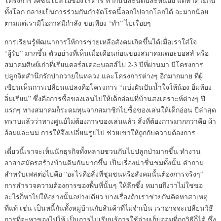
โครงการวัคซีนโปลิโอของโรตารี่ ทำกันปีละนิดปีละหน่อย แต่ทำด้วยกัน
ทั้งโลก กลายเป็นการร่วมกันกำจัดโรคนี้ออกไปจากโลกได้ จะมากน้อย
ตามแต่เรามีโอกาสมีกำลัง ขอเพียง “ทำ” ไปเรื่อยๆ
การเรียนรู้พัฒนาการให้การช่วยเหลือสังคมเกิดขึ้นได้เมื่อเราใส่ใจ
“ผู้รับ” มากขึ้น ตัวอย่างที่เห็นเมื่อเดือนก่อนของสมาคมเดอะบอสส์ หรือ
สมาคมศิษย์เก่าที่เรียนคอร์สเดอะบอสส์ไป 2-3 ปีที่ผ่านมา มีโครงการ
ปลูกจิตสำนึกรักป่าถวายในหลวง และโครงการต่างๆ อีกมากมาย ที่ผู้
เขียนเห็นการเปลี่ยนแปลงคือโครงการ “แบ่งฝันปันน้ำใจให้น้อง อิ่มท้อง
อิ่มเรียน” ซึ่งคือการซื้อของเล่นไปให้เด็กอ่อนที่บ้านสงเคราะห์ต่างๆ ปี
แรกๆ ทางสมาคมก็ระดมทุนจากสมาชิกไปซื้อของเล่นให้เด็กอ่อน ปีล่าสุด
ทราบแล้วว่าทางศูนย์ไม่ต้องการของเล่นแล้ว สิ่งที่ต้องการมากกว่าคือ ผ้า
อ้อมและนม การให้จึงเปลี่ยนรูปไป ช่วยเขาให้ถูกกับความต้องการ
เดี๋ยวนี้เราจะเห็นนักธุรกิจทั้งหลายชวนกันไปปลูกป่ามากขึ้น ทำงาน
อาสาสมัครสร้างบ้านดินกันมากขึ้น เป็นเรื่องน่าชื่นชมทั้งนั้น คำถาม
สำหรับเฟสต่อไปคือ “อะไรคือสิ่งที่ชุมชนหรือสังคมนั้นต้องการจริงๆ”
การสำรวจความต้องการของพื้นที่นั้นๆ ให้ลึกซึ้ง หมายถึงว่าไม่ใช่ขอ
อะไรก็หาไปให้อย่างนั้นอย่างเดียว บางเรื่องถ้าเราช่วยกันคิดหาสาเหตุ
ที่แท้ เช่น เป็นหนี้กันทั้งหมู่บ้านกับสินค้าที่ไม่จำเป็น เราอาจจะเปลี่ยนวิธี
การที่จะหาของไปให้ เป็นการไปเรียนรู้การใช้จ่ายเก็บออมที่ถูกวิธีก็ได้ ซึ่ง