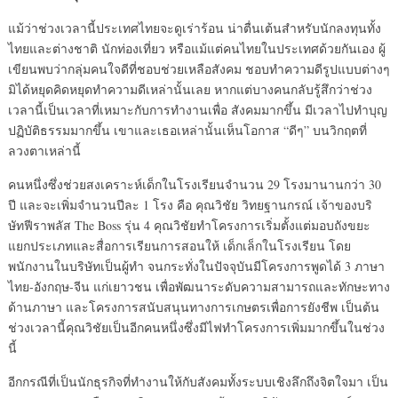
แม้ว่าช่วงเวลานี้ประเทศไทยจะดูเร่าร้อน น่าตื่นเต้นสำหรับนักลงทุนทั้ง
ไทยและต่างชาติ นักท่องเที่ยว หรือแม้แต่คนไทยในประเทศด้วยกันเอง ผู้
เขียนพบว่ากลุ่มคนใจดีที่ชอบช่วยเหลือสังคม ชอบทำความดีรูปแบบต่างๆ
มิได้หยุดคิดหยุดทำความดีเหล่านั้นเลย หากแต่บางคนกลับรู้สึกว่าช่วง
เวลานี้เป็นเวลาที่เหมาะกับการทำงานเพื่อ สังคมมากขึ้น มีเวลาไปทำบุญ
ปฏิบัติธรรมมากขึ้น เขาและเธอเหล่านั้นเห็นโอกาส “ดีๆ” บนวิกฤตที่
ลวงตาเหล่านี้
คนหนึ่งซึ่งช่วยสงเคราะห์เด็กในโรงเรียนจำนวน 29 โรงมานานกว่า 30
ปี และจะเพิ่มจำนวนปีละ 1 โรง คือ คุณวิชัย วิทยฐานกรณ์ เจ้าของบริ
ษัทฟีราพลัส The Boss รุ่น 4 คุณวิชัยทำโครงการเริ่มตั้งแต่มอบถังขยะ
แยกประเภทและสื่อการเรียนการสอนให้ เด็กเล็กในโรงเรียน โดย
พนักงานในบริษัทเป็นผู้ทำ จนกระทั่งในปัจจุบันมีโครงการพูดได้ 3 ภาษา
ไทย-อังกฤษ-จีน แก่เยาวชน เพื่อพัฒนาระดับความสามารถและทักษะทาง
ด้านภาษา และโครงการสนับสนุนทางการเกษตรเพื่อการยังชีพ เป็นต้น
ช่วงเวลานี้คุณวิชัยเป็นอีกคนหนึ่งซึ่งมีไฟทำโครงการเพิ่มมากขึ้นในช่วง
นี้
อีกกรณีที่เป็นนักธุรกิจที่ทำงานให้กับสังคมทั้งระบบเชิงลึกถึงจิตใจมา เป็น