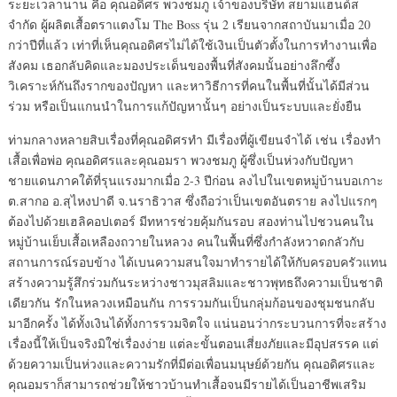
ระยะเวลานาน คือ คุณอดิศร พวงชมภู เจ้าของบริษัท สยามแฮนด์ส
จำกัด ผู้ผลิตเสื้อตราแตงโม The Boss รุ่น 2 เรียนจากสถาบันมาเมื่อ 20
กว่าปีที่แล้ว เท่าที่เห็นคุณอดิศรไม่ได้ใช้เงินเป็นตัวตั้งในการทำงานเพื่อ
สังคม เธอกลับคิดและมองประเด็นของพื้นที่สังคมนั้นอย่างลึกซึ้ง
วิเคราะห์กันถึงรากของปัญหา และหาวิธีการที่คนในพื้นที่นั้นได้มีส่วน
ร่วม หรือเป็นแกนนำในการแก้ปัญหานั้นๆ อย่างเป็นระบบและยั่งยืน
ท่ามกลางหลายสิบเรื่องที่คุณอดิศรทำ มีเรื่องที่ผู้เขียนจำได้ เช่น เรื่องทำ
เสื้อเพื่อพ่อ คุณอดิศรและคุณอมรา พวงชมภู ผู้ซึ่งเป็นห่วงกับปัญหา
ชายแดนภาคใต้ที่รุนแรงมากเมื่อ 2-3 ปีก่อน ลงไปในเขตหมู่บ้านบอเกาะ
ต.สากอ อ.สุไหงปาดี จ.นราธิวาส ซึ่งถือว่าเป็นเขตอันตราย ลงไปแรกๆ
ต้องไปด้วยเฮลิคอปเตอร์ มีทหารช่วยคุ้มกันรอบ สองท่านไปชวนคนใน
หมู่บ้านเย็บเสื้อเหลืองถวายในหลวง คนในพื้นที่ซึ่งกำลังหวาดกลัวกับ
สถานการณ์รอบข้าง ได้เบนความสนใจมาทำรายได้ให้กับครอบครัวแทน
สร้างความรู้สึกร่วมกันระหว่างชาวมุสลิมและชาวพุทธถึงความเป็นชาติ
เดียวกัน รักในหลวงเหมือนกัน การรวมกันเป็นกลุ่มก้อนของชุมชนกลับ
มาอีกครั้ง ได้ทั้งเงินได้ทั้งการรวมจิตใจ แน่นอนว่ากระบวนการที่จะสร้าง
เรื่องนี้ให้เป็นจริงมิใช่เรื่องง่าย แต่ละขั้นตอนเสี่ยงภัยและมีอุปสรรค แต่
ด้วยความเป็นห่วงและความรักที่มีต่อเพื่อนมนุษย์ด้วยกัน คุณอดิศรและ
คุณอมราก็สามารถช่วยให้ชาวบ้านทำเสื้อจนมีรายได้เป็นอาชีพเสริม