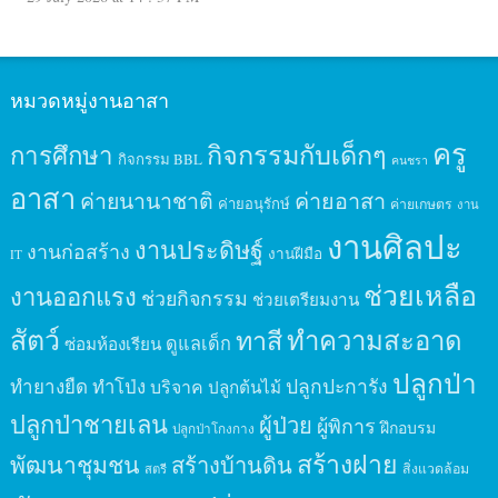
หมวดหมู่งานอาสา
ครู
กิจกรรมกับเด็กๆ
การศึกษา
กิจกรรม BBL
คนชรา
อาสา
ค่ายนานาชาติ
ค่ายอาสา
ค่ายอนุรักษ์
ค่ายเกษตร
งาน
งานศิลปะ
งานประดิษฐ์
งานก่อสร้าง
งานฝีมือ
IT
ช่วยเหลือ
งานออกแรง
ช่วยกิจกรรม
ช่วยเตรียมงาน
สัตว์
ทาสี
ทำความสะอาด
ดูแลเด็ก
ซ่อมห้องเรียน
ปลูกป่า
ปลูกปะการัง
ทำยางยืด
ทำโป่ง
บริจาค
ปลูกต้นไม้
ปลูกป่าชายเลน
ผู้ป่วย
ผู้พิการ
ฝึกอบรม
ปลูกป่าโกงกาง
สร้างฝาย
พัฒนาชุมชน
สร้างบ้านดิน
สิ่งแวดล้อม
สตรี