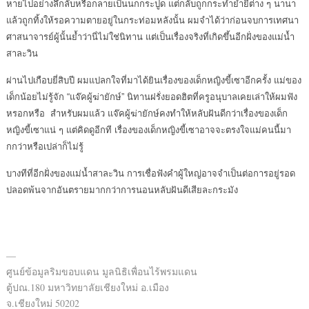
หายไปอย่างลึ
กลับหรือกลายเป็นนกกระปูด แต่กลับถูกกระทำย่ำยีต่าง ๆ นานา
แล้วถูกทิ้งให้รอความตายอยู่
ในกระท่อมหลังนั้น ผมจำได้ว่าก่อนจบการเทศนา
ศาสนาจารย์ผู้นั้นย้ำว่านี่ไม่
ใช่นิทาน แต่เป็นเรื่องจริงที่เกิดขึ้นอี
กฝั่งของแม่น้ำ
สาละวิน
ผ่านไปเกือบยี่สิบปี ผมแปลกใจที่มาได้ยินเรื่
องของเด็กหญิงขี้เซาอีกครั้ง แม่ของ
เด็กน้อยไม่รู้จัก “แจ๊คผู้ฆ่ายักษ์” นิทานฝรั่งยอดฮิตที่ครูอนุ
บาลเคยเล่าให้ผมฟัง
หรอกหรือ สำหรับผมแล้ว แจ๊คผู้ฆ่ายักษ์คงทำให้หลับฝั
นดีกว่าเรื่องของเด็ก
หญิงขี้
เซาแน่ ๆ แต่คิดดูอีกที เรื่องของเด็กหญิงขี้
เซาอาจจะตรงใจแม่คนนี้มา
กกว่
าหรือเปล่าก็ไม่รู้
บางทีที่อีกฝั่งของแม่น้ำสาละวิ
น การเชื่อฟังคำผู้ใหญ่อาจจำเป็
นต่อการอยู่รอด
ปลอดพ้นจากอั
นตรายมากกว่าการนอนหลับฝันดีเสี
ยละกระมัง
—
ศูนย์ข้อมูลริมขอบแดน มูลนิธิเพื่อนไร้พรมแดน
ตู้ปณ.180 มหาวิทยาลัยเชียงใหม่ อ.เมือง
จ.เชียงใหม่ 50202