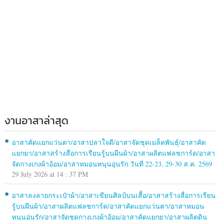
งานอาสาล่าสุด
อาสาคัดแยกแว่นตา/อาสาปลาใจดี/อาสาจัดชุดเมล็ดพันธุ์/อาสาคัด
แยกยา/อาสาสร้างสื่อการเรียนรู้บนผืนผ้า/อาสาผลิตแฟลชการ์ด/อาสา
จัดกางเกงผ้าอ้อม/อาสาหมอนหนุนอุ่นรัก วันที่ 22-23, 29-30 ส.ค. 2569
29 July 2026 at 14 : 37 PM
อาสาลงลายกระเป๋าผ้า/อาสาเขียนศิลป์บนเสื้อ/อาสาสร้างสื่อการเรียน
รู้บนผืนผ้า/อาสาผลิตแฟลชการ์ด/อาสาคัดแยกแว่นตา/อาสาหมอน
หนุนอุ่นรัก/อาสาจัดชุดกางเกงผ้าอ้อม/อาสาคัดแยกยา/อาสาผลิตดิน