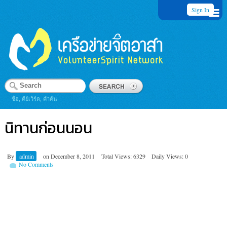
Sign In
ชื่อ, คีย์เวิร์ด, คำค้น
นิทานก่อนนอน
By
admin
on
December 8, 2011
Total Views: 6329
Daily Views: 0
No Comments