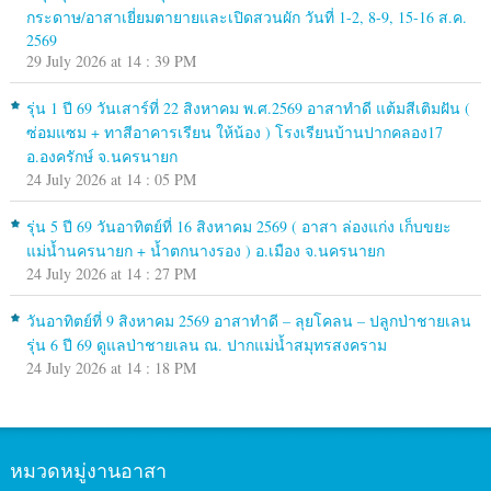
กระดาษ/อาสาเยี่ยมตายายและเปิดสวนผัก วันที่ 1-2, 8-9, 15-16 ส.ค.
2569
29 July 2026 at 14 : 39 PM
รุ่น 1 ปี 69 วันเสาร์ที่ 22 สิงหาคม พ.ศ.2569 อาสาทำดี แต้มสีเติมฝัน (
ซ่อมแซม + ทาสีอาคารเรียน ให้น้อง ) โรงเรียนบ้านปากคลอง17
อ.องครักษ์ จ.นครนายก
24 July 2026 at 14 : 05 PM
รุ่น 5 ปี 69 วันอาทิตย์ที่ 16 สิงหาคม 2569 ( อาสา ล่องแก่ง เก็บขยะ
แม่น้ำนครนายก + น้ำตกนางรอง ) อ.เมือง จ.นครนายก
24 July 2026 at 14 : 27 PM
วันอาทิตย์ที่ 9 สิงหาคม 2569 อาสาทำดี – ลุยโคลน – ปลูกป่าชายเลน
รุ่น 6 ปี 69 ดูแลป่าชายเลน ณ. ปากแม่น้ำสมุทรสงคราม
24 July 2026 at 14 : 18 PM
หมวดหมู่งานอาสา