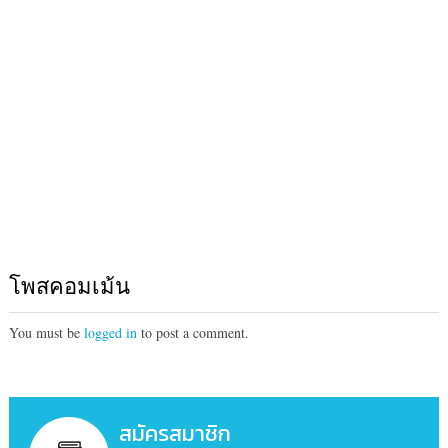
โพสคอมเม้น
You must be
logged in
to post a comment.
สมัครสมาชิก