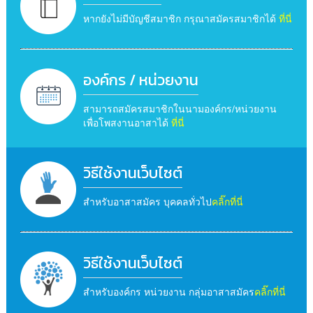
หากยังไม่มีบัญชีสมาชิก กรุณาสมัครสมาชิกได้
ที่นี่
องค์กร / หน่วยงาน
สามารถสมัครสมาชิกในนามองค์กร/หน่วยงาน
เพื่อโพสงานอาสาได้
ที่นี่
วิธีใช้งานเว็บไซต์
สำหรับอาสาสมัคร บุคคลทั่วไป
คลิ๊กที่นี่
วิธีใช้งานเว็บไซต์
สำหรับองค์กร หน่วยงาน กลุ่มอาสาสมัคร
คลิ๊กที่นี่