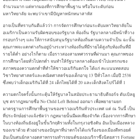
จำนวนมาก แต่หากมองที่การศึกษาพื้นฐาน หรือในระดับก่อน
มหาวิทยาลัย จะพบว่าเขามีปัญหาหนักหนาสาหัส
อาจเป็นที่ทราบกันดีแล้วว่า การจัดการศึกษาก่อนระดับมหาวิทยาลัยใน
อเมริกาเป็นความรับผิดชอบของรัฐบาล ท้องถิ่น รัฐบาลกลางมีหน้าที่วาง
กรอบกว้างๆ และให้การสนับสนุนรัฐบาลท้องถิ่นตามความจำเป็น ฉะนั้น
คุณภาพจะแตกต่างกันอยู่บ้างระหว่างท้องถิ่นที่มีรายได้สูงกับท้องถิ่นที่มี
รายได้ต่ำ อย่างไรก็ตาม เมื่อราวสองสามทศวรรษที่ผ่านมา คุณภาพของ
การศึกษาโดยทั่วไปตกต่ำ จนทำให้รัฐบาลกลางต้องเข้าไปแทรกแซง
สภาพของความตกต่ำที่ทำให้ชาวอเมริกันตกใจ ได้แก่ คะแนนทดสอบ
วิชาวิทยาศาสตร์และคณิตศาสตร์ของเด็กอายุ 13 ปีทั่วโลก เมื่อปี 2538
ซึ่งพบว่าเด็กอเมริกันได้ที่ 24 เด็กไทยได้ที่ 20 และเด็กสิงคโปร์ได้ที่ 1
ความตกใจครั้งนั้นกระตุ้นให้รัฐบาลในสมัยประธานาธิบดีจอร์จ ดับเบิลยู
บุช ตรากฎหมายชื่อ No Child Left Behind ออกมา เพื่อพยายามยก
มาตรฐานการศึกษาพื้นฐานของชาวอเมริกันทั่วประเทศ แต่ ณ วันนี้ เป็น
ที่ประจักษ์อย่างแจ้งชัดว่า กฎหมายนั้นมีผลเพียงจำกัด เนื่องจากการศึกษา
ในบางท้องถิ่นยังอยู่ในขั้นวิกฤติรวมทั้งในกรุงวอชิงตัน อันเป็นเมืองหลวง
ของเขาด้วย ตัวอย่างของปัญหาที่น่าตกใจได้แก่เรื่องของเมืองดีทรอยต์
อันเป็นศูนย์กลางอุตสาหกรรมทำรถยนต์ของอเมริกาซึ่งนิตยสาร Fortune