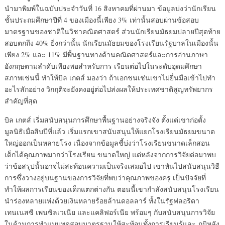
นำมาพิมพ์ในฉบับประจำวันที่ 16 สิงหาคมที่ผ่านมา ข้อมูลบ่งว่านักเรียน
ชั้นประถมศึกษาปีที่ 4 ของเมืองนี้เพียง 3% เท่านั้นสอบผ่านข้อสอบ
มาตรฐานของชาติในวิชาคณิตศาสตร์ ส่วนนักเรียนมัธยมปลายปีสุดท้าย
สอบตกถึง 40% ยิ่งกว่านั้น นักเรียนมัธยมของโรงเรียนรัฐบาลในเมืองนั้น
เพียง 2% และ 11% มีพื้นฐานทางด้านคณิตศาสตร์และการอ่านภาษา
อังกฤษตามลำดับเพียงพอสำหรับการ เรียนต่อไปในระดับอุดมศึกษา
สภาพเช่นนี้ ทำให้บิล เกตส์ มองว่า ถ้าเอกชนเช่นเขาไม่ยื่นมือเข้าไปทำ
อะไรสักอย่าง วิกฤติจะยังคงอยู่ต่อไปส่งผลให้ประเทศชาติสูญทรัพยากร
สำคัญที่สุด
บิล เกตส์ เริ่มสนับสนุนการศึกษาพื้นฐานอย่างจริงจัง ตั้งแต่เขาก่อตั้ง
มูลนิธิเมื่อสิบปีที่แล้ว เริ่มแรกเขาสนับสนุนให้แยกโรงเรียนมัธยมขนาด
ใหญ่ออกเป็นหลายโรง เนื่องจากข้อมูลชี้บ่งว่าโรงเรียนขนาดเล็กสอน
เด็กได้คุณภาพมากว่าโรงเรียน ขนาดใหญ่ แต่หลังจากการวิจัยต่อมาพบ
ว่าข้อสรุปนั้นอาจไม่สะท้อนความเป็นจริงเสมอไป เขาหันไปสนับสนุนวิธี
การซึ่งวางอยู่บนฐานของการวิจัยที่พบว่าคุณภาพของครู เป็นปัจจัยที่
ทำให้ผลการเรียนของเด็กแตกต่างกัน ตอนนี้เขากำลังสนับสนุนโรงเรียน
นำร่องหลายแห่งด้วยเงินหลายร้อยล้านดอลลาร์ ทั้งในรัฐฟลอริดา
เทนเนสซี เพนซิลเวเนีย และแคลิฟอร์เนีย พร้อมๆ กับสนับสนุนการวิจัย
ในด้านการทำแบบทดสอบมาตรฐานให้สะท้อนทั้งการเรียนรู้และ ภูมิหลัง