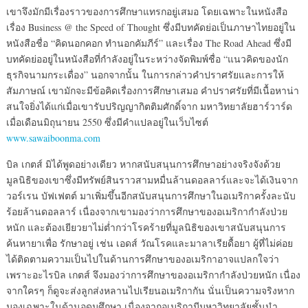
เขาจึงมักมีเรื่องราวของการศึกษาแทรกอยู่เสมอ โดยเฉพาะในหนังสือ
เรื่อง Business @ the Speed of Thought ซึ่งมีบทคัดย่อเป็นภาษาไทยอยู่ใน
หนังสือชื่อ “คิดนอกคอก ทำนอกคัมภีร์” และเรื่อง The Road Ahead ซึ่งมี
บทคัดย่ออยู่ในหนังสือที่กำลังอยู่ในระหว่างจัดพิมพ์ชื่อ “แนวคิดของนัก
ธุรกิจนามกระเดื่อง” นอกจากนั้น ในการกล่าวคำปราศรัยและการให้
สัมภาษณ์ เขามักจะมีข้อคิดเรื่องการศึกษาเสมอ คำปราศรัยที่มีเนื้อหาน่า
สนใจยิ่งได้แก่เมื่อเขารับปริญญากิตติมศักดิ์จาก มหาวิทยาลัยฮาร์วาร์ด
เมื่อเดือนมิถุนายน 2550 ซึ่งมีคำแปลอยู่ในเว็บไซต์
www.sawaiboonma.com
บิล เกตส์ มิได้พูดอย่างเดียว หากสนับสนุนการศึกษาอย่างจริงจังด้วย
มูลนิธิของเขาซึ่งมีทรัพย์สินราวสามหมื่นล้านดอลลาร์และจะได้เงินจาก
วอร์เรน บัฟเฟตต์ มาเพิ่มขึ้นอีกสนับสนุนการศึกษาในอเมริกาครั้งละนับ
ร้อยล้านดอลลาร์ เนื่องจากเขามองว่าการศึกษาของอเมริกากำลังป่วย
หนัก และต้องเยียวยาไม่ต่ำกว่าโรคร้ายที่มูลนิธิของเขาสนับสนุนการ
ค้นหายาเพื่อ รักษาอยู่ เช่น เอดส์ วัณโรคและมาลาเรียดื้อยา ผู้ที่ไม่ค่อย
ได้ติดตามความเป็นไปในด้านการศึกษาของอเมริกาอาจแปลกใจว่า
เพราะอะไรบิล เกตส์ จึงมองว่าการศึกษาของอเมริกากำลังป่วยหนัก เนื่อง
จากใครๆ ก็ดูจะส่งลูกส่งหลานไปเรียนอเมริกากัน นั่นเป็นความจริงหาก
มองเฉพาะในด้านอุดมศึกษา เนื่องจากอเมริกามีมหาวิทยาลัยชั้นนำ