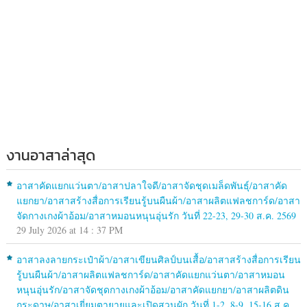
งานอาสาล่าสุด
อาสาคัดแยกแว่นตา/อาสาปลาใจดี/อาสาจัดชุดเมล็ดพันธุ์/อาสาคัด
แยกยา/อาสาสร้างสื่อการเรียนรู้บนผืนผ้า/อาสาผลิตแฟลชการ์ด/อาสา
จัดกางเกงผ้าอ้อม/อาสาหมอนหนุนอุ่นรัก วันที่ 22-23, 29-30 ส.ค. 2569
29 July 2026 at 14 : 37 PM
อาสาลงลายกระเป๋าผ้า/อาสาเขียนศิลป์บนเสื้อ/อาสาสร้างสื่อการเรียน
รู้บนผืนผ้า/อาสาผลิตแฟลชการ์ด/อาสาคัดแยกแว่นตา/อาสาหมอน
หนุนอุ่นรัก/อาสาจัดชุดกางเกงผ้าอ้อม/อาสาคัดแยกยา/อาสาผลิตดิน
กระดาษ/อาสาเยี่ยมตายายและเปิดสวนผัก วันที่ 1-2, 8-9, 15-16 ส.ค.