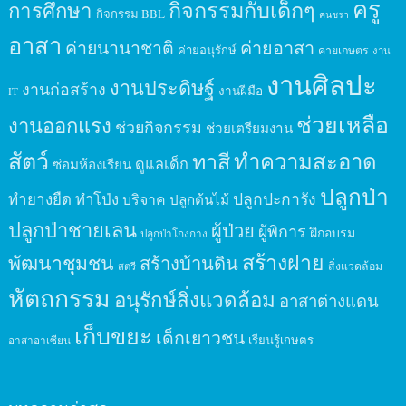
ครู
กิจกรรมกับเด็กๆ
การศึกษา
กิจกรรม BBL
คนชรา
อาสา
ค่ายนานาชาติ
ค่ายอาสา
ค่ายอนุรักษ์
ค่ายเกษตร
งาน
งานศิลปะ
งานประดิษฐ์
งานก่อสร้าง
งานฝีมือ
IT
ช่วยเหลือ
งานออกแรง
ช่วยกิจกรรม
ช่วยเตรียมงาน
สัตว์
ทาสี
ทำความสะอาด
ดูแลเด็ก
ซ่อมห้องเรียน
ปลูกป่า
ปลูกปะการัง
ทำยางยืด
ทำโป่ง
บริจาค
ปลูกต้นไม้
ปลูกป่าชายเลน
ผู้ป่วย
ผู้พิการ
ฝึกอบรม
ปลูกป่าโกงกาง
สร้างฝาย
พัฒนาชุมชน
สร้างบ้านดิน
สิ่งแวดล้อม
สตรี
หัตถกรรม
อนุรักษ์สิ่งแวดล้อม
อาสาต่างแดน
เก็บขยะ
เด็กเยาวชน
เรียนรู้เกษตร
อาสาอาเซียน