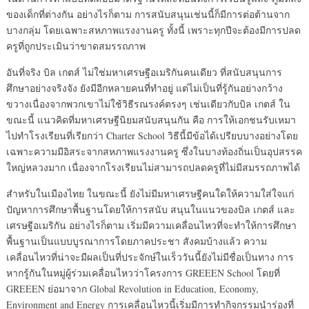
ของเด็กที่ต่างกัน อย่างไรก็ตาม การสนับสนุนเช่นนี้ก็มีการต่อต้านจาก
บางกลุ่ม โดยเฉพาะสหภาพแรงงานครู ทั้งนี้ เพราะทุกปีจะต้องมีการปลด
ครูที่ถูกประเมินว่าขาดสมรรถภาพ
อันที่จริง บิล เกตส์ ไม่ใช่มหาเศรษฐีอเมริกันคนเดียว ที่สนับสนุนการ
ศึกษาอย่างจริงจัง ยังมีอีกหลายคนที่ทำอยู่ แต่ไม่เป็นที่รู้กันอย่างกว้าง
ขวางเนื่องจากพวกเขาไม่ใช้วิธีรณรงค์ตรงๆ เช่นเดียวกับบิล เกตส์ ใน
ขณะนี้ แนวคิดที่มหาเศรษฐีนิยมสนับสนุนกัน คือ การให้เอกชนรับเหมา
ไปทำโรงเรียนที่เรียกว่า Charter School วิธีนี้มีข้อได้เปรียบบางอย่างโดย
เฉพาะความมีอิสระจากสหภาพแรงงานครู ซึ่งในบางท้องถิ่นเป็นอุปสรรค
ใหญ่หลวงมาก เนื่องจากโรงเรียนไม่สามารถปลดครูที่ไม่มีสมรรถภาพได้
สำหรับในเมืองไทย ในขณะนี้ ยังไม่มีมหาเศรษฐีคนใดให้ความใส่ใจแก่
ปัญหาการศึกษาพื้นฐานโดยให้การสนับ สนุนในแนวของบิล เกตส์ และ
เศรษฐีอเมริกัน อย่างไรก็ตาม เริ่มมีความเคลื่อนไหวที่จะทำให้การศึกษา
พื้นฐานเป็นแบบบูรณาการโดยภาคประชา สังคมบ้างแล้ว ความ
เคลื่อนไหวที่น่าจะมีผลเป็นที่ประจักษ์ในเร็ววันนี้ยังไม่มีชื่อเป็นทาง การ
หากรู้กันในหมู่ผู้ร่วมเคลื่อนไหวว่าโครงการ GREEEN School โดยที่
GREEEN ย่อมาจาก Global Revolution in Education, Economy,
Environment and Energy การเคลื่อนไหวนี้เริ่มมีการทำกิจกรรมนำร่องที่