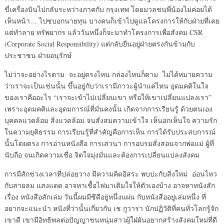
ขี่เครื่องบินไปกลับระหว่างภาคกับ กรุงเทพ โดยมวลชนพี่น้องไม่ค่อยได้
เห็นหน้า… ไปซบอกนายทุน บางคนก็เข้าไปดูแลโครงการให้กับฝ่ายที่เคย
แต่ทำลาย ทรัพยากร แล้ววันหนึ่งก็จะมาทำโครงการเพื่อสังคม CSR
(Corporate Social Responsibility) แต่กลับยืนอยู่ฝ่ายตรงกันข้ามกับ
ประชาชน ฝ่ายอนุรักษ์
ไม่ว่าจะอย่างไรตาม จะอยู่ตรงไหน กล่องไหนก็ตาม ไม่ได้หมายความ
ว่าเราจะเป็นเช่นนั้น ขึ้นอยู่กับว่าเรามีภาวะผู้นำแค่ไหน อุดมคติในใจ
ของเราคืออะไร “เราจะเข้าไปเปลี่ยนเขา หรือให้เขาเปลี่ยนแปลงเรา”
เพราะอุดมคติและอุดมการณ์ที่มั่นคงนั้น เกิดจากการเรียนรู้ ด้วยตนเอง
บุคคลแวดล้อม สิ่งแวดล้อม จนสั่งสมความเข้าใจ เห็นอกเห็นใจ ความรัก
ในความยุติธรรม การเรียนรู้ที่สำคัญคือการเห็น การได้รับประสบการณ์
นั้นโดยตรง การอ่านหนังสือ การเสวนา การอบรมสั่งสอนจากพ่อแม่ ผู้ที่
นับถือ จนเกิดความเชื่อ จิตใจมุ่งมั่นและต้องการเปลี่ยนแปลงสังคม
การมีสักช่วงเวลาที่ปล่อยวาง มีความคิดอิสระ พบปะกับสิ่งใหม่ อ่อนไหว
กับสายลม แสงแดด อาจหาเชื้อไฟมาเติมใจให้ตัวเองบ้าง อาจหาหนังสัก
เรื่อง หนังสือสักเล่ม วันนี้ผมมีซีดีอยู่หนึ่งแผ่น กับหนังสืออยู่เล่มหนึ่ง ที่
อยากจะแนะนำ หนังที่ว่านั้นเกี่ยวกับ เช กูวาร่า นักปฏิวัติที่คนทั่วโลกรู้จัก
เขาดี เขามีอิทธิพลต่อปัญญาชนหนุ่มสาวผู้ใฝ่ผันอยากสร้างสังคมใหม่ที่ดี