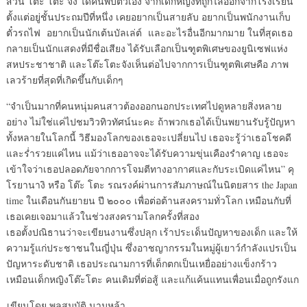
ส่วน โต๊ะ โตะ จัง ได้ค้นพบตัวเอง จากเด็กหญิงที่ถูกไล่ออกจากโรงเรียน
ตั้งแต่อยู่ชั้นประถมปีที่หนึ่ง เคยอยากเป็นสายลับ อยากเป็นพนักงานเก็บ
ตั๋วรถไฟ อยากเป็นนักเต้นบัลเล่ต์ และอะไรอื่นอีกมากมาย ในที่สุดเธอ
กลายเป็นนักแสดงที่มีชื่อเสียง ได้รับเลือกเป็นฑูตพิเศษของยูนิเซฟแห่ง
สหประชาชาติ และโต๊ะโตะจังเห็นต่อไปจากการเป็นฑูตพิเศษคือ ภาพ
เลวร้ายที่สุดที่เกิดขึ้นกับเด็กๆ
“จำเป็นมากที่คนหนุ่มคนสาวต้องออกนอกประเทศไปดูหลายสิ่งหลาย
อย่าง ไม่ใช่แค่ไปชมวิวทิวทัศน์นะคะ ถ้าพวกเธอได้เป็นพยานรับรู้ปัญหา
ทั้งหลายในโลกนี้ วิธีมองโลกของเธอจะเปลี่ยนไป เธอจะรู้ว่าเธอโชคดี
และร่ำรวยแค่ไหน แม้ว่าเธออาจจะได้รับความขุ่นเคืองรำคาญ เธอจะ
เข้าใจว่าเธอปลอดภัยจากการโจมตีทางอากาศและกับระเบิดแค่ไหน” คุ
โรยานางิ หรือ โต๊ะ โตะ รณรงค์ผ่านการสัมภาษณ์ในนิตยสาร the Japan
time ในเดือนกันยายน ปี ๒๐๐๐ เพื่อต่อต้านสงครามทั่วโลก เหมือนกับที่
เธอเคยเจอมาแล้วในช่วงสงครามโลกครั้งที่สอง
เธอตั้งปณิธานว่าจะเขียนงานซึ่งปลุก เร้าประเด็นปัญหาของเด็ก และให้
ความรู้แก่ประชาชนในญี่ปุ่น ซึ่งอาชญากรรมในหมู่ผู้เยาว์กำลังแปรเป็น
ปัญหาระดับชาติ เธอประณามการที่เด็กตกเป็นเหยื่ออย่างแข็งกร้าว
เหมือนเด็กหญิงโต๊ะโตะ คนเดิมที่ต่อสู้ และแก้แค้นแทนเพื่อนเมื่อถูกรังแก
เขียนโดย พูลสมบัติ นามหล้า