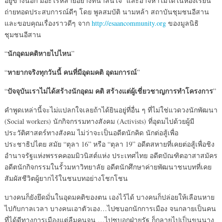
อยู่ข้างนอก มีอะไรหลายอย่างที่น่าสนใจ และอาจหาไม่ได้ในห้องเรียน”
ถ่ายทอดประสบการณ์ดีๆ โดย พูลสมบัติ นามหล้า สถาบันชุมชนอีสาน
และขอบคุณเรื่องราวดีๆ จาก
http://esaancommunity.org
ของมูลนิธิ
ชุมชนอีสาน
นักอุดมคติหายไปไหน
“
”
หายากจริงทุกวันนี้ คนที่มีอุดมคติ อุดมการณ์
“
”
ปัจจุบันเราไม่ได้สร้างนักอุดม คติ สร้างแต่ผู้เชี่ยวชาญการทำโครงการ
“
”
คำพูดเหล่านี้จะไม่แปลกใจเลยถ้าได้ยินอยู่ที่อื่น ๆ ที่ไม่ใช่แวดวงนักพัฒนา
(Social workers) นักกิจกรรมทางสังคม (Activists) ที่อุดมไปด้วยผู้มี
ประวัติศาสตร์ทางสังคม ไม่ว่าจะเป็นอดีตนักคิด นักต่อสู้เพื่อ
ประชาธิปไตย สมัย “ตุลา 16” หรือ “ตุลา 19” อดีตสหายที่เคยต่อสู้เพื่อชิง
อำนาจรัฐแห่งพรรคคอมมิวนิสต์แห่ง ประเทศไทย อดีตบัณฑิตอาสาสมัคร
อดีตนักกิจกรรมในรั้วมหาวิทยาลัย อดีตนักศึกษาค่ายพัฒนาชนบทที่เคย
สัมผัสชีวิตผู้ยากไร้ในชนบทอย่างโชกโชน
บางคนก็ยังยึดมั่นในอุดมคติของตน เองไว้ได้ บางคนก็ปล่อยให้เลือนหาย
ไปกับกาลเวลา บางคนเอาตัวเอง…ไปซบอกนักการเมือง จนกลายเป็นคน
ที่ได้ดีทางการเมืองแต่ลืมคนจน …ไปซบอกฝ่ายรัฐ ก็กลายไปเป็นขุนนาง