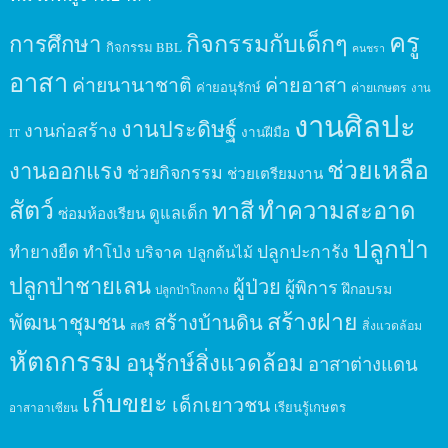
ครู
กิจกรรมกับเด็กๆ
การศึกษา
กิจกรรม BBL
คนชรา
อาสา
ค่ายนานาชาติ
ค่ายอาสา
ค่ายอนุรักษ์
ค่ายเกษตร
งาน
งานศิลปะ
งานประดิษฐ์
งานก่อสร้าง
งานฝีมือ
IT
ช่วยเหลือ
งานออกแรง
ช่วยกิจกรรม
ช่วยเตรียมงาน
สัตว์
ทาสี
ทำความสะอาด
ดูแลเด็ก
ซ่อมห้องเรียน
ปลูกป่า
ปลูกปะการัง
ทำยางยืด
ทำโป่ง
บริจาค
ปลูกต้นไม้
ปลูกป่าชายเลน
ผู้ป่วย
ผู้พิการ
ฝึกอบรม
ปลูกป่าโกงกาง
สร้างฝาย
พัฒนาชุมชน
สร้างบ้านดิน
สิ่งแวดล้อม
สตรี
หัตถกรรม
อนุรักษ์สิ่งแวดล้อม
อาสาต่างแดน
เก็บขยะ
เด็กเยาวชน
เรียนรู้เกษตร
อาสาอาเซียน