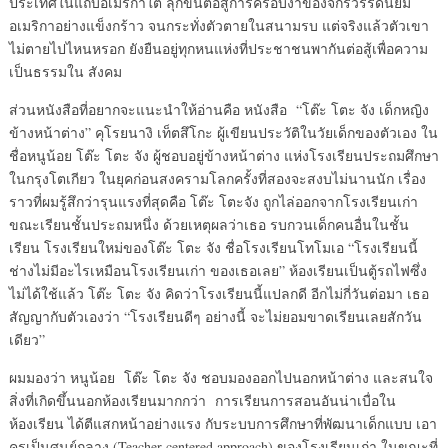
ประเทศในแถบอเมริกาใต้ ลุกขึ้นต่อสู้การครอบงำของจักรวรรดินิยม
อเมริกาอย่างแข็งกร้าว จนกระทั่งตัวตายในสนามรบ แต่จริงแล้วตัวเขา
ไม่ตายไปไหนหรอก ยังยืนอยู่ทุกหนแห่งที่ประชาชนพากันต่อสู้เพื่อความ
เป็นธรรมใน สังคม
ส่วนหนังสือที่อยากจะแนะนำให้อ่านคือ หนังสือ “โต๊ะ โตะ จัง เด็กหญิง
ข้างหน้าต่าง” คุโรยนางิ เท็ตสึโกะ ผู้เขียนประวัติในวัยเด็กของตัวเอง ใน
ชื่อหนูน้อย โต๊ะ โตะ จัง ผู้ชอบอยู่ข้างหน้าต่าง แห่งโรงเรียนประถมศึกษา
ในกรุงโตเกียว ในยุคก่อนสงครามโลกครั้งที่สองจะสงบไม่นานนัก เรื่อง
ราวที่ผมรู้สึกว่ารุนแรงที่สุดคือ โต๊ะ โตะจัง ถูกไล่ออกจากโรงเรียนเก่า
ขณะเรียนชั้นประถมหนึ่ง ด้วยเหตุผลว่าเธอ รบกวนเด็กคนอื่นในชั้น
เรียน โรงเรียนใหม่ของโต๊ะ โตะ จัง ชื่อโรงเรียนโทโมเอ “โรงเรียนนี้
ช่างไม่มีอะไรเหมือนโรงเรียนเก่า ของเธอเลย” ห้องเรียนเป็นตู้รถไฟซึ่ง
ไม่ได้ใช้แล้ว โต๊ะ โตะ จัง คิดว่าโรงเรียนนี้แปลกดี อีกไม่กี่วันต่อมา เธอ
สัญญากับตัวเองว่า “โรงเรียนดีๆ อย่างนี้ จะไม่ยอมขาดเรียนเลยสักวัน
เดียว”
ผมมองว่า หนูน้อย โต๊ะ โตะ จัง ชอบมองออกไปนอกหน้าต่าง และสนใจ
สิ่งที่เกิดขึ้นนอกห้องเรียนมากกว่า การเรียนการสอนอันน่าเบื่อใน
ห้องเรียน ได้ตีแสกหน้าอย่างแรง กับระบบการศึกษาที่พัฒนาเด็กแบบ เอา
ครูเป็นศูนย์กลาง (Teacher centered approach) ของโรงเรียนเก่า ในขณะที่