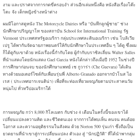
งาม และปราศจากการกดขี่ครอบงำ ส่วนอีกเล่มหนึ่งคือ หนังสือเรื่องโต๊ะ
โตะ จัง เด็กหญิงข้างหน้าต่าง
ผมมีโอกาสดูหนัง The Motorcycle Dairies หรือ “บันทึกลูกผู้ชาย” ช่วง
นักศึกษาปริญญาโท ของสถาบัน School for International Training รัฐ
Vermont ประเทศสหรัฐอเมริกา กลุ่มประเทศละตินอเมริกา เช่น โบลิเวีย
เปรู ได้พากันจัดฉายภาพยนตร์ให้กับนักศึกษาในประเทศอื่น ๆ ได้ดู ซึ่งผม
ก็ได้ดูกับเขาด้วย หนังเรื่องนี้กำกับโดย ผู้กำกับบราซิลเลี่ยน Walter Salles
ที่นำแสดงโดยนักแสดง Gael Garcia หนังได้กล่าวถึงเมื่อปี 1952 ในช่วงปี
การศึกษาก่อนจบ ของนักศึกษาแพทย์ เช กูวาร่า (Che Guevara) ได้เดิน
ทางด้วยมอเตอร์ไซด์กับเพื่อนรุ่นพี่ Alberto Granado ออกจากบัวโนส ไอ
เรส ( ประเทศอารเจนติน่า) เพื่อที่จะท่องเที่ยวผจญภัยตามประสาคนวัย
หนุ่มไป ทั่วทวีปอเมริกาใต้
การผจญภัย กว่า 8,000 กิโลเมตร กับช่วง 4 เดือนในครั้งนี้ของเขาได้
เปลี่ยนแปลงความคิด และชีวิตตนเอง จากการได้พบเห็น คนจน คนด้อย
โอกาส และความอยุติธรรมในสังคม ด้วย Norton 500 รุ่นเก่า ซึ่งถือเป็น
ยวดยานที่นำเขาสู่การเปลี่ยนแปลง ตัวเอง สู่ “นักปฏิวัติ” ที่ได้นำพากลุ่ม