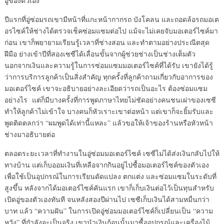
อู่ของตัวเอง
ปีแรกที่อู่ซ่อมรถเขามีหน้าที่แกะหน้ากากรถ บังโคลน และถอดล้อรถมอเต
อรไซค์ให้ช่างได้ตรวจเช็คซ่อมแซมต่อไป แม้จะไม่เคยจับมอเตอร์ไซค์มา
ก่อน เขาก็พยายามเรียนรู้เวลาที่ช่างสอน และทำตามอย่างประณีตสุด
ฝีมือ ย่างเข้าปีที่สองเซซีได้เลื่อนขั้นจากผู้ช่วยช่างเป็นช่างเต็มตัว
นอกจากเงินและความรู้ในการซ่อมแซมมอเตอร์ไซค์ที่ได้รับ เขายังได้รู้
ว่าการบริการลูกค้าเป็นสิ่งสำคัญ ทุกครั้งที่ลูกค้าถามเกี่ยวกับอาการของ
มอเตอร์ไซค์ เขาจะอธิบายอย่างละเอียดว่ารถเป็นอะไร ต้องซ่อมแซม
อย่างไร แต่ก็มีบางครั้งที่การพูดภาษาไทยไม่ชัดอย่างคนชนเผ่าของเซซี
ทำให้ลูกค้าไม่เข้าใจ บางคนก็หัวเราะเขาต่อหน้า แต่เขาก็จะยิ้มรับและ
พูดติดตลกว่า “ผมพูดได้เท่านี้แหละ” แล้วขอให้เจ้าของร้านหรือหัวหน้า
ช่างมาอธิบายต่อ
ตลอดระยะเวลาที่ทำงานในอู่ซ่อมมอเตอร์ไซค์ เซซีไม่ได้ส่งเงินกลับไปให้
ทางบ้าน แต่เก็บออมเงินที่เหลือจากกินอยู่ไปซื้อมอเตอร์ไซค์ของตัวเอง
เพื่อใช้เป็นอุปกรณ์ในการเรียนดัดแปลง ตกแต่ง และซ่อมแซมในระดับที่
สูงขึ้น หลังจากได้มอเตอร์ไซค์คันแรก เขาก็เก็บเงินต่อไว้เป็นทุนสำหรับ
เปิดอู่ของตัวเองทันที จนหลังสองปีผ่านไป เซซีเก็บเงินได้สามหมื่นกว่า
บาท แล้ว “ความฝัน” ในการเปิดอู่ซ่อมมอเตอร์ไซค์ก็เปลี่ยนเป็น “ความ
หวัง” ที่กำลังจะเป็นจริง เขานำเงินก้อนนั้นมาซื้ออุปกรณ์และเครื่องไม้