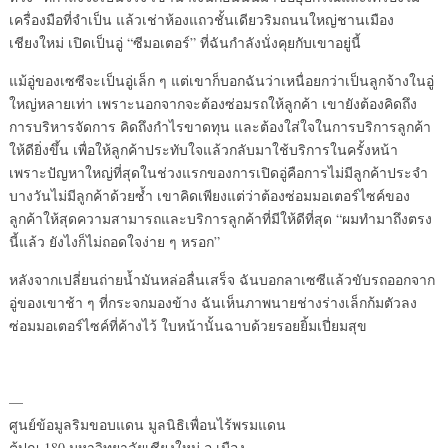
เครื่องมือที่จำเป็น แล้วเช่าห้องแถวชั้นเดียวริมถนนใหญ่ชานเมือง
เชียงใหม่ เปิดเป็นอู่ “ซีมอเตอร์” ที่ฉันกำลังนั่งคุยกับเขาอยู่นี้
แม้อู่ของเซซีจะเป็นอู่เล็ก ๆ แต่เขาก็บอกฉันว่าเหนื่อยกว่าเป็นลูกจ้างในอู่
ใหญ่หลายเท่า เพราะนอกจากจะต้องซ่อมรถให้ลูกค้า เขายังต้องคิดถึง
การบริหารจัดการ คิดถึงกำไรขาดทุน และต้องใส่ใจในการบริการลูกค้า
ให้ดียิ่งขึ้น เพื่อให้ลูกค้าประทับใจแล้วกลับมาใช้บริการในครั้งหน้า
เพราะปัญหาใหญ่ที่สุดในช่วงแรกของการเปิดอู่คือการไม่มีลูกค้าประจำ
บางวันไม่มีลูกค้าด้วยซ้ำ เขาคิดเพียงแต่ว่าต้องซ่อมมอเตอร์ไซค์ของ
ลูกค้าให้สุดความสามารถและบริการลูกค้าที่มีให้ดีที่สุด “ผมทำมาถึงตรง
นี้แล้ว ยังไงก็ไม่ถอดใจง่าย ๆ หรอก”
หลังจากเปลี่ยนถ่ายน้ำมันหล่อลื่นเสร็จ ฉันบอกลาเซซีแล้วขับรถออกจาก
อู่ของเขาช้า ๆ ที่กระจกมองข้าง ฉันเห็นภาพนายช่างร่างเล็กก้มตัวลง
ซ่อมมอเตอร์ไซค์ที่ค้างไว้ ใบหน้านั้นฉาบด้วยรอยยิ้มเปี่ยมสุข
—
ศูนย์ข้อมูลริมขอบแดน มูลนิธิเพื่อนไร้พรมแดน
ตู้ปณ.180 มหาวิทยาลัยเชียงใหม่ อ.เมือง