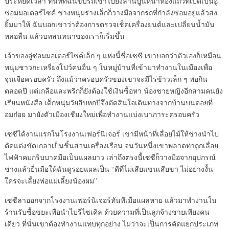
ประหยัดเวลา ทันทีที่ฉันขับรถเข้าไปยังลานปูนหน้าห้องแถวที่เปิดเป็นอู่
ซ่อมมอเตอร์ไซค์ ช่างหนุ่มร่างเล็กก็วางมือจากรถที่กำลังซ่อมอยู่แล้วส่ง
ยิ้มมาให้ ฉันบอกเขาว่าต้องการตรวจเช็คเครื่องยนต์และเปลี่ยนน้ำมัน
หล่อลื่น แล้วบทสนทนาของเราก็เริ่มขึ้น
เจ้าของอู่ซ่อมมอเตอร์ไซค์เล็ก ๆ แห่งนี้ชื่อเซซี เขาบอกว่าตัวเองก็เหมือน
หนุ่มชาวกะเหรี่ยงโปว์คนอื่น ๆ ในหมู่บ้านที่เข้ามาทำงานในเมืองเพื่อ
จุนเจือครอบครัว ถึงแม้ว่าครอบครัวของเขาจะมีไร่ข้าวเล็ก ๆ พอกิน
ตลอดปี แต่เกลือและพริกก็ยังต้องใช้เงินซื้อหา น้องชายหญิงอีกสามคนยัง
เรียนหนังสือ เด็กหนุ่มวัยสิบหกปีจึงตัดสินใจเดินทางจากบ้านบนดอยที่
อมก๋อย มายังตัวเมืองเชียงใหม่เพื่อทำงานแบ่งเบาภาระครอบครัว
เซซีได้งานแรกในโรงงานเฟอร์นิเจอร์ เขามีหน้าที่เลื่อยไม้ให้ช่างนำไป
ตัดแต่งขัดเกลาเป็นชิ้นส่วนเครื่องเรือน จนวันหนึ่งเขาพลาดท่าถูกเลื่อย
ไฟฟ้าคมกริบบาดมือเป็นแผลยาว เล่าถึงตรงนี้เซซีก็วางมือจากอุปกรณ์
ช่างแล้วยื่นมือให้ฉันดูรอยแผลเป็น “ดีที่ไม่เสียแขนเสียขา ไม่อย่างงั้น
ใครจะเลี้ยงพ่อแม่เลี้ยงน้องผม”
เซซีลาออกจากโรงงานเฟอร์นิเจอร์ทันทีเมื่อแผลหาย แล้วมาทำงานใน
ร้านรับซื้อขยะเพื่อนำไปรีไซเคิล ด้วยความที่เป็นลูกจ้างชายเพียงคน
เดียว ที่นั่นเขาต้องทำงานแทบทุกอย่าง ไม่ว่าจะเป็นการคัดแยกประเภท