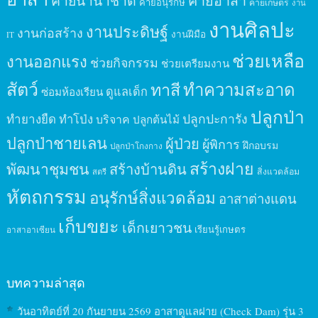
ค่ายนานาชาติ
ค่ายอาสา
ค่ายอนุรักษ์
ค่ายเกษตร
งาน
งานศิลปะ
งานประดิษฐ์
งานก่อสร้าง
งานฝีมือ
IT
ช่วยเหลือ
งานออกแรง
ช่วยกิจกรรม
ช่วยเตรียมงาน
สัตว์
ทาสี
ทำความสะอาด
ดูแลเด็ก
ซ่อมห้องเรียน
ปลูกป่า
ปลูกปะการัง
ทำยางยืด
ทำโป่ง
บริจาค
ปลูกต้นไม้
ปลูกป่าชายเลน
ผู้ป่วย
ผู้พิการ
ฝึกอบรม
ปลูกป่าโกงกาง
สร้างฝาย
พัฒนาชุมชน
สร้างบ้านดิน
สิ่งแวดล้อม
สตรี
หัตถกรรม
อนุรักษ์สิ่งแวดล้อม
อาสาต่างแดน
เก็บขยะ
เด็กเยาวชน
เรียนรู้เกษตร
อาสาอาเซียน
บทความล่าสุด
วันอาทิตย์ที่ 20 กันยายน 2569 อาสาดูแลฝาย (Check Dam) รุ่น 3