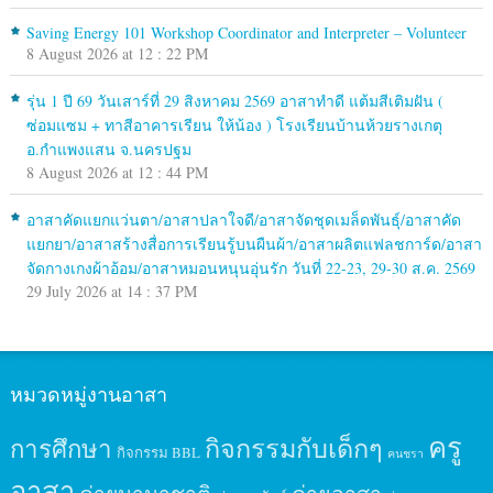
Saving Energy 101 Workshop Coordinator and Interpreter – Volunteer
8 August 2026 at 12 : 22 PM
รุ่น 1 ปี 69 วันเสาร์ที่ 29 สิงหาคม 2569 อาสาทำดี แต้มสีเติมฝัน (
ซ่อมแซม + ทาสีอาคารเรียน ให้น้อง ) โรงเรียนบ้านห้วยรางเกตุ
อ.กำแพงแสน จ.นครปฐม
8 August 2026 at 12 : 44 PM
อาสาคัดแยกแว่นตา/อาสาปลาใจดี/อาสาจัดชุดเมล็ดพันธุ์/อาสาคัด
แยกยา/อาสาสร้างสื่อการเรียนรู้บนผืนผ้า/อาสาผลิตแฟลชการ์ด/อาสา
จัดกางเกงผ้าอ้อม/อาสาหมอนหนุนอุ่นรัก วันที่ 22-23, 29-30 ส.ค. 2569
29 July 2026 at 14 : 37 PM
หมวดหมู่งานอาสา
ครู
กิจกรรมกับเด็กๆ
การศึกษา
กิจกรรม BBL
คนชรา
อาสา