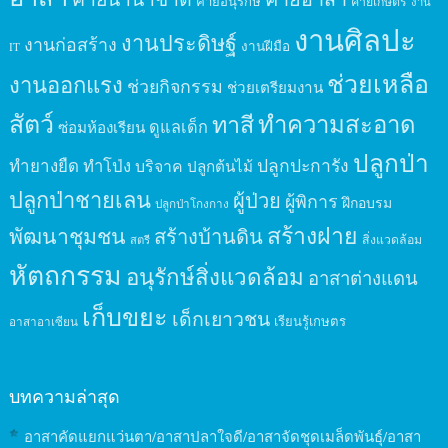
ค่ายอนุรักษ์
ค่ายเกษตร
งาน
งานศิลปะ
งานประดิษฐ์
งานก่อสร้าง
งานฝีมือ
IT
ช่วยเหลือ
งานออกแรง
ช่วยกิจกรรม
ช่วยเตรียมงาน
สัตว์
ทาสี
ทำความสะอาด
ดูแลเด็ก
ซ่อมห้องเรียน
ปลูกป่า
ปลูกปะการัง
ทำยางยืด
ทำโป่ง
บริจาค
ปลูกต้นไม้
ปลูกป่าชายเลน
ผู้ป่วย
ผู้พิการ
ฝึกอบรม
ปลูกป่าโกงกาง
สร้างฝาย
พัฒนาชุมชน
สร้างบ้านดิน
สิ่งแวดล้อม
สตรี
หัตถกรรม
อนุรักษ์สิ่งแวดล้อม
อาสาต่างแดน
เก็บขยะ
เด็กเยาวชน
เรียนรู้เกษตร
อาสาอาเซียน
บทความล่าสุด
อาสาคัดแยกแว่นตา/อาสาปลาใจดี/อาสาจัดชุดเมล็ดพันธุ์/อาสา