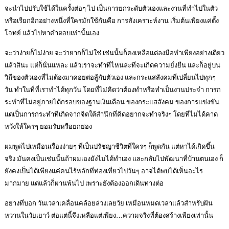
จะนำไปปรับใช้ได้ในครั้งต่อๆ ไป เป็นการยกระดับตัวเองและงานที่ทำไปในตัว
หรือเรียกอีกอย่างหนึ่งที่ใครมักใช้กันคือ การสังเคราะห์งาน เริ่มต้นเพียงแค่ตั้ง
โจทย์ แล้วไปหาคำตอบเท่านั้นเอง
จะว่าง่ายก็ไม่ง่าย จะว่ายากก็ไม่ใช่ เช่นนั้นก็คงเหลือแต่ลงมือทำเพียงอย่างเดียว
แล้วสินะ แต่ก็นั่นแหละ แล้วเราจะทำที่ไหนล่ะที่จะเกิดความยั่งยืน และก็อยู่บน
วิถีของตัวเองที่ไม่ต้องมาคอยต่อสู้กับตัวเอง และกระแสสังคมที่เปลี่ยนไปทุกๆ
วัน ทำในที่ที่เราทำได้ทุกวัน โดยที่ไม่คิดว่าต้องทำหรือทำเป็นงานประจำ การก
ระทำที่ไม่อยู่ภายได้กรอบของฐานเงินเดือน ของกระแสสังคม ของการแข่งขัน
แต่เป็นการกระทำที่เกิดจากจิตใต้สำนึกที่คิดอยากจะทำจริงๆ โดยที่ไม่ได้คาด
หวังให้ใครๆ ยอมรับหรือยกย่อง
ผมพูดไปเหมือนเรื่องง่ายๆ ที่เป็นปรัชญาชีวิตที่ใครๆ ก็พูดกัน แต่หาได้เกิดขึ้น
จริง มันคงเป็นเช่นนั้นถ้าผมเองยังไม่ได้ทำเอง และกลับไปพัฒนาที่บ้านตนเอง ก็
ยังคงเป็นได้เพียงแค่คนไร้หลักที่ท่องเที่ยวไปวันๆ อาจได้พบได้เห็นอะไร
มากมาย แต่แล้วก็ผ่านพ้นไป เพราะยังต้องออกเดินทางต่อ
อย่างที่บอก วันเวลาเคลื่อนคล้อยล่วงเลยวัย เหมือนหมดเวลาแล้วสำหรับฝัน
หวานในวัยเยาว์ ต่อแต่นี้จึงเหลือแต่เพียง…ความจริงที่ต้องสร้างเพียงเท่านั้น