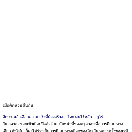
เมื่อคิดหวนคืนถิ่น
ศึกษา..แล้วเลือกความ จริงที่ต้องสร้าง….โดย คนไร้หลัก….กูโร่
วันเวลาล่วงเลยเข้าเกือบปีแล้ว สินะ กับหน้าที่ของครูอาสาเพื่อการศึกษาทาง
เลือก ถ้าไม่มาก็คงไม่รู้ว่าเป็นการศึกษาทางเลือกของใครกัน หลายครั้งของเวที