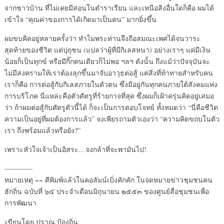
จากชาวบ้าน ที่ไม่เคยมีสอนในตำราเรียน และเหนือสิ่งอื่นใดก็คือ ผมได้
เข้าใจ “คุณค่าของการได้เกิดมาเป็นคน” มากยิ่งขึ้น
ผมขบคิดอยู่หลายครั้งว่า ทำไมพระท่านจึงถือสมณะเพศได้จนวาระ
สุดท้ายของชีวิต แต่ปุถุชน (แปลว่าผู้ที่มีกิเลสหนา) อย่างเราๆ แค่มีเงิน
น้อยก็เป็นทุกข์ หรือมีกิ๊กคนเดียวก็ไม่พอ ฯลฯ ดังนั้น ถึงแม้ว่าปัจจุบันจะ
ไม่มีสงครามให้เราต้องลุกขึ้นมาจับอาวุธต่อสู้ แต่สิ่งที่ท้าทายสำหรับคน
เราก็คือ การต่อสู้กับกิเลสภายในตัวตน ซึ่งมีอยู่กันทุกคนภายใต้สังคมแห่ง
การบริโภค นี่แหล่ะคือตัวศัตรูที่ร้ายกาจที่สุด ซึ่งผมก็เฝ้าครุ่นคิดอยู่เสมอ
ว่า ถ้าผมต่อสู้กับศัตรูตัวนี้ได้ ก็จะเป็นการตอบโจทย์ ทั้งหมดว่า “นี่คือชีวิต
ความเป็นอยู่ที่ผมต้องการแล้ว” จงเพียรถามตัวเองว่า “ความคิดขถบในตัว
เรา ถึงพร้อมแล้วหรือยัง?”
เพราะหัวใจเจ้าเป็นอิสระ…จงกล้าที่จะพามันไป!
————
หมายเหตุ ~~ ตีพิมพ์แล้วในคอลัมน์เบิ่งคักคัก ในจดหมายข่าวชุมชนคน
ฮักถิ่น ฉบับที่ ๖๔ ประจำเดือนมิถุนายน ๒๕๕๓ ของศูนย์สื่อชุมชนเพื่อ
การพัฒนา
เขียนโดย ปราณ ป้องถิ่น