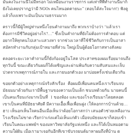
มั่นคงในงานนี้ไม่มีหรอก ไม่เหมือนงานราชการ แต่เท่าที่พี่ทำงานนี้มาก็
ยังไม่เคยปรากฏว่ามี NGOs คนไหนอดตายนะ” (ตอบได้สะใจมาก!) ฟังดู
แล้วก็งงเพราะมันเป็นนามธรรมมาก
คราวนี้ก็มีผู้ใหญ่ท่านหนึ่งโยนคำถามมาถึง พวกเราบ้างว่า “แล้วเรา
ต้องการมีชีวิตอยู่อย่างไร?…” ซึ่งเป็นคำถามที่ยังไม่ต้องการคำตอบ แต่
อยากให้ทุกคนไปเสาะแสวงหา จากช่วงเวลาที่ใช้ชีวิตกับการเป็นอาสา
สมัครทำงานกับกลุ่มเป้าหมายที่ส่วน ใหญ่เป็นผู้ด้อยโอกาสทางสังคม
ตลอดระยะเวลาคำถามนี้ก็ยังก้องอยู่ในโสต ประสาทของผมเรื่อยมาจนถึง
ทุกวันนี้ ขณะเดียวกันผมก็ได้เผชิญและผ่านพ้นกับความสับสนและเจ็บ
ปวดจากเหตุการณ์ภายใน และภายนอกตัวเอง มาบ่อยครั้งเช่นเดียวกัน
ขอยกตัวอย่างเหตุการณ์จริงสักเรื่อง คือผมมีเพื่อนคนหนึ่งเราเรียนจบ
มัธยมมาด้วยกันเรามีพื้นฐานของความเป็นเด็ก ชนบทด้วยกัน นายคนนี้
เป็นคนเรียนเก่งมากเป็นที่ 1 ของห้อง และของโรงเรียนมาโดยตลอด
เขาเป็นคนที่มีอัธยาศัยดี มีความเอื้อเฟื้อเพื่อนฝูง (ให้ลอกการบ้านด้วย…
ฮา) เห็นอกเห็นใจคนอื่นเมื่อเห็นว่าด้อยโอกาสกว่า เสนอตัวช่วยเหลืองาน
โรงเรียนไม่ขาด เรียกว่าเก่งแต่ไม่เห็นแก่ตัว เมื่อจบมัธยมเขาก็สอบเข้า
เรียนในคณะแพทย์ฯ ของมหาวิทยาลัยรัฐแห่งหนึ่ง และก็ได้เป็นหมอตาม
ความใฝ่ฝัน เมื่อเรามาเจอกันอีกทีเขาขับรถยนต์มาหาผมถึงที่บ้าน ดู