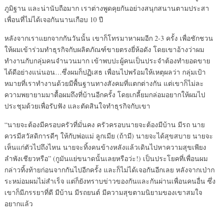
ภูมิฐาน และน่านับถือมาก เราต่างพูดคุยกันอย่างสนุกสนานตามประสา
เพื่อนที่ไม่ได้เจอกันนานเกือบ 10 ปี
หลังจากเราแยกจากกันวันนั้น เขาก็โทรมาหาผมอีก 2-3 ครั้ง เพื่อชักชวน
ให้ผมเข้าร่วมทำธุรกิจกับผลิตภัณฑ์ขายตรงยี่ห้อดัง โดยเขาอ้างว่าผม
ทำงานกับกลุ่มคนจำนวนมาก เข้าพบปะผู้คนเป็นประจำต้องทำยอดขาย
ได้ดีอย่างแน่นอน…ซึ่งผมก็ปฏิเสธ เพื่อนไปพร้อมให้เหตุผลว่า กลุ่มเป้า
หมายที่เราทำงานด้วยมีพื้นฐานทางสังคมที่แตกต่างกัน แต่เขาก็ไม่ละ
ความพยายามมาตื้อผมถึงที่บ้านอีกครั้ง โดยเกลี้ยมกล่อมอยากให้ผมไป
ประชุมด้วยเพื่อรับฟัง และตัดสินใจทำธุรกิจกับเขา
“นายจะต้องมีครอบครัวที่มั่นคง ครัวครอบนายจะต้องมีบ้าน มีรถ นาย
ควรมีสวัสดิการดีๆ ให้กับพ่อแม่ ลูกเมีย (ถ้ามี) นายจะได้สุขสบาย นายจะ
เห็นแก่ตัวไปถึงไหน นายจะทิ้งคนข้างหลังแล้วเดินไปหาความสุขเพียง
ลำพังเชียวหรือ” (กูมันแย่ขนาดนั้นเลยหรือว่ะ!) เป็นประโยคที่เพื่อนผม
กล่าวทิ้งท้ายก่อนจากกันไปอีกครั้ง และก็ไม่ได้เจอกันอีกเลย หลังจากเป่าก
ระหม่อมผมไม่สำเร็จ แต่ก็ยังทราบข่าวของกันและกันผ่านเพื่อนคนอื่น ซึ่ง
เขาก็มีภรรยาที่ดี มีบ้าน มีรถยนต์ มีความสุขตามนิยามของเขาสมใจ
อยากแล้ว