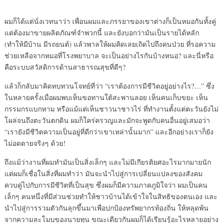
ผมก็ได้แต่นั่งเวทนาว่า เพื่อนผมและภรรยาของเขาต่างก็เป็นหมอกันทั้งคู่
แต่ต้องมาขายผลิตภัณฑ์จำพวกนี้ และยังบอกว่ามันเป็นรายได้หลัก
(ทำให้มีบ้าน มีรถยนต์) แล้วพาลให้ผมคิดเลยเถิดไปถึงคนป่วย ที่รอความ
ช่วยเหลือจากหมอที่โรงพยาบาล จะเป็นอย่างไรกันบ้างหนอ? และนี่หรือ
คือระบบสวัสดิการด้านสาธารณสุขที่ดีๆ?
แล้วก็กลับมาคิดทบทวนโจทย์ที่ว่า “เราต้องการมีชีวิตอยู่อย่างไร?…” ซึ่ง
ในหลายครั้งเมื่อผมพบเห็นขอทานใต้สะพานลอย เห็นคนเก็บขยะ เห็น
กรรมกรแบกหาม หรือแม้แต่เห็นชาวนาชาวไร่ ที่ทำงานตั้งแต่ตะวันยังไม่
โผล่จนถึงตะวันตกดิน ผมก็ใคร่ครวญและมักจะพูดกับคนอื่นอยู่เสมอว่า
“เรายังมีชีวิตความเป็นอยู่ที่ดีกว่าเขาเหล่านั้นมาก” และอีกอย่างเราก็ยัง
ไม่อดตายจริงๆ ด้วย!
ถึงแม้ว่างานที่ผมทำมันเป็นสิ่งเล็กๆ และไม่มีเกียรติยศอะไรมากมายนัก
แต่ผมก็เชื่อในสิ่งที่ผมทำว่า มันจะนำไปสู่การเปลี่ยนแปลงของสังคม
ควบคู่ไปกับการมีชีวิตที่เป็นสุข ซึ่งผมก็มีความภาคภูมิใจว่า ผมเป็นคน
เล็กๆ คนหนึ่งที่มีส่วนช่วยทำให้ชาวบ้านได้เข้าใจในสิทธิของตนเอง และ
นำไปสู่การรวมตัวกันลุกขึ้นมาเพื่อปกป้องทรัพยากรท้องถิ่น ให้หลุดพ้น
จากความละโมบของนายทุน ขณะเดียวกันผมก็ได้เรียนรู้อะไรหลายอย่าง