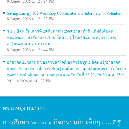
8 August 2026 at 12 : 24 PM
Saving Energy 101 Workshop Coordinator and Interpreter – Volunteer
8 August 2026 at 12 : 22 PM
รุ่น 1 ปี 69 วันเสาร์ที่ 29 สิงหาคม 2569 อาสาทำดี แต้มสีเติมฝัน (
ซ่อมแซม + ทาสีอาคารเรียน ให้น้อง ) โรงเรียนบ้านห้วยรางเกตุ
อ.กำแพงแสน จ.นครปฐม
8 August 2026 at 12 : 44 PM
อาสาคัดแยกแว่นตา/อาสาปลาใจดี/อาสาจัดชุดเมล็ดพันธุ์/อาสาคัด
แยกยา/อาสาสร้างสื่อการเรียนรู้บนผืนผ้า/อาสาผลิตแฟลชการ์ด/อาสา
จัดกางเกงผ้าอ้อม/อาสาหมอนหนุนอุ่นรัก วันที่ 22-23, 29-30 ส.ค. 2569
29 July 2026 at 14 : 37 PM
หมวดหมู่งานอาสา
ครู
กิจกรรมกับเด็กๆ
การศึกษา
กิจกรรม BBL
คนชรา