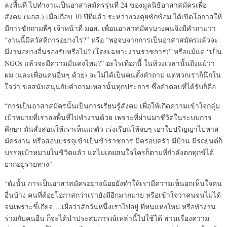
ลงพื้นที่ ไปทำงานเป็นอาสาสมัครรุ่นที่ 24 ของมูลนิธิอาสาสมัครเพื่อ
สังคม (มอส.) เมื่อเกือบ 10 ปีที่แล้ว ระหว่างวงคุยซักซ้อม ได้เปิดโอกาสให้
มีการซักถามพี่ๆ เจ้าหน้าที่ มอส. เพื่อนอาสาสมัครบางคนจึงมีคำถามว่า
“งานนี้มีสวัสดิการอย่างไร?” หรือ “พอจบจากการเป็นอาสาสมัครแล้วจะ
มีงานอย่างอื่นรองรับหรือไม่? (โดยเฉพาะงานราชการ)” หรือแม้แต่ “เป็น
NGOs แล้วจะมีความมั่นคงไหม?” อะไรเทือกนี้ ในห้วงเวลานั้นถึงแม้ว่า
ผม (และเพื่อนคนอื่นๆ ด้วย) จะไม่ได้เป็นคนตั้งคำถาม แต่พวกเราก็นึกใน
ใจว่า ขอสนับสนุนกับคำถามเหล่านั้นทุกประการ ซึ่งคำตอบที่ได้รับก็คือ
“การเป็นอาสาสมัครนั้นเป็นการเรียนรู้สังคม เพื่อให้เกิดความเข้าใจกลุ่ม
เป้าหมายที่เราลงพื้นที่ไปทำงานด้วย เพราะที่ผ่านมาชีวิตในระบบการ
ศึกษา มันสั่งสอนให้เราเห็นแก่ตัว เร่งเรียนให้จบๆ เอาใบปริญญาไปหาส
มัครงาน หรือสอบบรรจุเข้าเป็นข้าราชการ มีครอบครัว มีบ้าน มีรถยนต์ก็
บรรลุเป้าหมายในชีวิตแล้ว แต่ไม่เคยสนใจใครก็ตามที่กำลังตกทุกข์ได้
ยากอยู่รายทาง”
“ดังนั้น การเป็นอาสาสมัครอย่างน้อยยังทำให้เรามีความเห็นอกเห็นใจคน
อื่นบ้าง คนที่ด้อยโอกาสกว่าเรายังมีอีกมากมาย หรือเข้าใจว่าคนจนไม่ได้
จนเพราะขี้เกียจ….เผื่อว่าสักวันหนึ่งเราไปอยู่ ที่หนแห่งใหม่ หรือทำงาน
ร่วมกับคนอื่น ก็จะได้นำประสบการณ์เหล่านี้ไปใช้ได้ ส่วนเรื่องความ