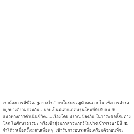
เราต้องการมีชีวิตอยู่อย่างไร?” บทใคร่ครวญตัวตนภายใน เพื่อการดำรง
อยู่อย่างดีงามร่วมกัน…มอบเป็นพิเศษแด่คนรุ่นใหม่ที่ยังสับสน กับ
แนวทางการดำเนินชีวิต…..เรื่องโดย ปราณ ป้องถิ่น ในวาระขอลี้ภัยทาง
โลก ไปศึกษาธรรมะ หรือเข้าสู่ร่มกาสาวพักตร์ในช่วงเข้าพรรษาปีนี้ ผม
จำได้ว่าเมื่อครั้งผมกับเพื่อนๆ เข้ารับการอบรมเพื่อเตรียมตัวก่อนที่จะ