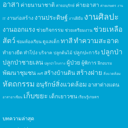
อาสา
ค่ายนานาชาติ
ค่ายอาสา
ค่ายอนุรักษ์
ค่ายเกษตร
งาน
งานศิลปะ
งานประดิษฐ์
งานก่อสร้าง
งานฝีมือ
IT
ช่วยเหลือ
งานออกแรง
ช่วยกิจกรรม
ช่วยเตรียมงาน
สัตว์
ทาสี
ทำความสะอาด
ดูแลเด็ก
ซ่อมห้องเรียน
ปลูกป่า
ปลูกปะการัง
ทำยางยืด
ทำโป่ง
บริจาค
ปลูกต้นไม้
ปลูกป่าชายเลน
ผู้ป่วย
ผู้พิการ
ฝึกอบรม
ปลูกป่าโกงกาง
สร้างฝาย
พัฒนาชุมชน
สร้างบ้านดิน
สิ่งแวดล้อม
สตรี
หัตถกรรม
อนุรักษ์สิ่งแวดล้อม
อาสาต่างแดน
เก็บขยะ
เด็กเยาวชน
เรียนรู้เกษตร
อาสาอาเซียน
บทความล่าสุด