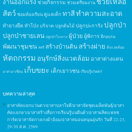
ช่วยเหลือ
งานออกแรง
ช่วยกิจกรรม
ช่วยเตรียมงาน
สัตว์
ทาสี
ทำความสะอาด
ดูแลเด็ก
ซ่อมห้องเรียน
ปลูกป่า
ปลูกปะการัง
ทำยางยืด
ทำโป่ง
บริจาค
ปลูกต้นไม้
ปลูกป่าชายเลน
ผู้ป่วย
ผู้พิการ
ฝึกอบรม
ปลูกป่าโกงกาง
สร้างฝาย
พัฒนาชุมชน
สร้างบ้านดิน
สิ่งแวดล้อม
สตรี
หัตถกรรม
อนุรักษ์สิ่งแวดล้อม
อาสาต่างแดน
เก็บขยะ
เด็กเยาวชน
เรียนรู้เกษตร
อาสาอาเซียน
บทความล่าสุด
อาสาคัดแยกแว่นตา/อาสาปลาใจดี/อาสาจัดชุดเมล็ดพันธุ์/อาสา
คัดแยกยา/อาสาสร้างสื่อการเรียนรู้บนผืนผ้า/อาสาผลิตแฟลช
การ์ด/อาสาจัดกางเกงผ้าอ้อม/อาสาหมอนหนุนอุ่นรัก วันที่ 22-23,
29-30 ส.ค. 2569