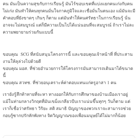
คน มันเป็นความสุขกับการเรียนรู้ มันไร้ขอบเขตที่แบ่งแยกคนเก่งกับคน
ไม่เก่ง มันทำให้คนทุกคนมั่นใจภาคภูมิใจและเชื่อมั่นในตนเอง แม้มันจะมี
คำตอบที่ยังขาดๆ เกินๆ ก็ตาม แต่มันทำให้คนศรัทธาในการเรียนรู้ นั่น
อาจจะไม่สมบูรณ์ แต่ก็มีความเป็นไปได้แน่นอนที่จะสมบูรณ์ ถ้าเราไม่ละ
ความพยายามร่วมกันแบบนี้
ขอบคุณ SCG ที่สนับสนุนโครงการนี้ และขอบคุณเจ้าหน้าที่ ที่ประสาน
งานให้ลุล่วงไปด้วยดี
ขอบคุณ มอส. ที่ช่วยอำนวยการให้โครงการมันสามารถเดินมาได้ขนาด
นี้
ขอบคุณ สวทช. ที่ช่วยอนุเคราะห์ค่าตอบแทนแก่ครูอาสา 1 คน
เรายังรู้สึกท้าทายที่จะหา ทางออกให้กับการศึกษาของบ้านเมืองเราอยู่
แม้ในท่ามกลางวิกฤตที่มันเขม็งเกลียวบีบเราแน่นขึ้นทุกๆ วันก็ตาม แต่
เราก็เชื่อว่าศรัทธา วิริยะ สติ สมาธิ ปัญญาของพวกเราจะสามารถช่วย
กอบกู้ซากปรักหักพังทาง จิตวิญญาณของเพื่อนมนุษย์ได้ไม่มากก็น้อย