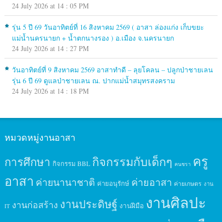
24 July 2026 at 14 : 05 PM
รุ่น 5 ปี 69 วันอาทิตย์ที่ 16 สิงหาคม 2569 ( อาสา ล่องแก่ง เก็บขยะ
แม่น้ำนครนายก + น้ำตกนางรอง ) อ.เมือง จ.นครนายก
24 July 2026 at 14 : 27 PM
วันอาทิตย์ที่ 9 สิงหาคม 2569 อาสาทำดี – ลุยโคลน – ปลูกป่าชายเลน
รุ่น 6 ปี 69 ดูแลป่าชายเลน ณ. ปากแม่น้ำสมุทรสงคราม
24 July 2026 at 14 : 18 PM
หมวดหมู่งานอาสา
ครู
กิจกรรมกับเด็กๆ
การศึกษา
กิจกรรม BBL
คนชรา
อาสา
ค่ายนานาชาติ
ค่ายอาสา
ค่ายอนุรักษ์
ค่ายเกษตร
งาน
งานศิลปะ
งานประดิษฐ์
งานก่อสร้าง
งานฝีมือ
IT