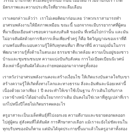
วรรณ ปานรักษ์) ที่ไม่เคยรู้จักกันมาก่อน เมื่อได้มาร่วมงานกับเรา เกิด
มิตรภาพและความประทับใจที่ยากจะลืมเลือน
เราเคยกล่าวแล้วว่า เราไม่เคยคิดมาก่อนเลย ว่าพวกเราสามารถทำ
อาศรมพลังงานให้มีสภาพเหมือน ขณะนี้ นอกจากจะมีบรรยากาศที่ผู้คน
ที่มาเยี่ยมเยือนต่างชอบความสงบสันติ ของมัน ที่เหนือไปกว่านั้น และมัน
ไม่อาจสัมผัสด้วยการฟังการเห็นเพียงชั่วครู่ ก็คือ จิตวิญญาณของเราที่ดี
งามพร้อมที่จะมอบความรู้ให้กับทุกคนที่มา ศึกษาที่นี่ ความมุ่งมั่นในการ
พัฒนาความรู้ทั้งด้านในตนเอง ธรรมชาติแวดล้อม ความเป็นอยู่ของชาว
บ้านและชุมชนชนบท ความแบ่งปันกับสังคม การไม่เบียดเบียนนิเวศน์
สิ่งเหล่านี้ถูกสัมผัสได้และถ่ายทอดออกมาจากครูทั้งสอง
เราหวังว่าอาศรมพลังงานคงจะสร้างเงื่อนไข ให้เกิดแรงบันดาลใจกับเขา
สร้างความรู้ให้เกิดทั้งทางโลกและทางธรรม สิ่งละอันพันละน้อยเหล่านี้
เนื่องด้วยเวลาเพียง 1 ปี คงจะทำให้เขาใช้เป็นฐาน ก้าวเดินไปกับกาล
เวลาข้างหน้าได้อย่างมั่นใจมากกว่าเดิม มันคงไม่ใช่เวลาที่สูญเปล่าที่เรา
แก่ไปหนึ่งปีโดยไม่เกิดมรรคผลอะไร
ครูอาสาจะเป็นเมล็ดพันธุ์ที่ไปงอกเงย ความดีงามและขยายดอกผลออก
ไปสู่ผู้คน สู่สังคมที่ได้สัมผัส การศึกษาทางเลือก แม้เราจะยังไม่ชัดเจนใน
ทุกบริบทของมันก็ตาม แต่มันได้จุดประกายขึ้นมาแล้วในครูอาสาทั้งสอง