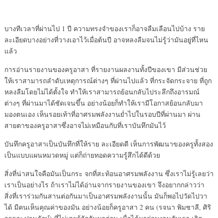
บางทีเวลาที่ผ่านไป 1 ปี ความทรงจำของเราก็อาจลืมเลือนไปบ้าง ราย
ละเอียดบางอย่างที่วางเอาไว้เมื่อต้นปี อาจหลงลืมจนไม่รู้ว่ามันอยู่ที่ไหน
แล้ว
การอ่านรายงานของครูอาสา ที่รายงานผลงานทั้งปีของเขา มีส่วนช่วย
ให้เราสามารถลำดับเหตุการณ์ต่างๆ ที่ผ่านไปแล้ว ที่กระจัดกระจาย ที่ถูก
หลงลืมโดยไม่ได้ตั้งใจ ทำให้เราสามารถย้อนกลับไประลึกถึงอารมณ์
ต่างๆ ที่ผ่านมาได้ชัดเจนขึ้น อย่างน้อยก็ทำให้เรามีโอกาสย้อนกลับมา
มองตนเอง เห็นรอยเท้าที่อาศรมพลังงานย่ำไปในรอบปีที่ผ่านมา ผ่าน
สายตาของครูอาสาซึ่งอาจไม่เหมือนกับที่เราบันทึกมันไว้
บันทึกครูอาสาเป็นบันทึกที่ให้ราย ละเอียดดี เห็นการพัฒนาของครูทั้งสอง
เป็นแบบแผนหมวดหมู่ แต่ก็ถ่ายทอดความรู้สึกได้ดีด้วย
สิ่งที่น่าสนใจคือมันเป็นกระ จกที่สะท้อนอาศรมพลังงาน ซึ่งเราไม่รู้เลยว่า
เราเป็นอย่างไร ถ้าเราไม่ได้อ่านจากรายงานของเขา จึงอยากกล่าวว่า
สิ่งที่เราร่วมกันสานต่อกันมาเป็นอาศรมพลังงานนั้น มันก็พอไปวัดไปวา
ได้ มีคนเห็นคุณค่าของมัน อย่างน้อยก็ครูอาสา 2 คน (รจนา พิมชาลี, ศิริ