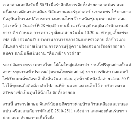
เวลาล่วงเลยถึงวันนี้ 50 ปี เพื่อรำลึกถึงการจัดตั้งค่ายอาสาสมัคร สจม.
ครั้งแรก อดีตอาสาสมัคร นิสิตจากคณะรัฐศาสตร์ นายสมพร ใช้บางยาง
ปัจจุบันเป็นรองปลัดกระทรวงมหาดไทย จึงขอนัดชุมนุมชาวค่าย สจม.
(ล่วงหน้า) วันเสาร์ที่ 28 พฤศจิกายนนี้ ณ เรือนจุฬานฤมิต สำนักงานอธิ
การบดีฯ กำหนด การคร่าวๆ ตั้งแต่สายวันนั้น 10.30 น. ทำบุญเลี้ยงพระ
เพล เที่ยงร่วมกันรับประทานอาหารกลางวันแบบชาวค่าย คือข้าวแกง
เป็นหลัก ช่วงบ่ายเป็นรายการความรู้คู่ความคิดเสวนาเรื่องค่ายอาสา
สมัคร ตกเย็นจึงเป็นงาน “คืนเหย้าชาวค่าย”
รองปลัดกระทรวงมหาดไทย โต้โผใหญ่แจ้งมาว่า งานนี้ฟรีทุกอย่างตั้งแต่
อาหารทุกภาคทั่วประเทศ (มหาดไทยซะอย่าง) ราย การพิเศษ ก่อแคมป์
ไฟเรียกมนต์ขลังระลึกถึงคืนวันเก่าก่อน สุดท้ายมีหนังสือค่าย สจม. 50 ปี
ไว้ให้ทุกคนถือติดมือกลับไปอ่านที่บ้านแจก แต่วงเล็บไว้ว่าบริจาคตาม
ศรัทธาเพื่อเป็นทุนให้น้องไปจัดตั้งค่ายต่อ
งานนี้ อาจารย์เกษม จันทร์น้อย อดีตชาวค่ายบ้านก้านเหลืองและหนอง
แปน ศรีสะเกษกับกาฬสินธุ์ปี 2510-2511 แจ้งข่าว และคอยต้อนรับชาว
ค่าย สจม.ด้วยความเต็มใจยิ่ง