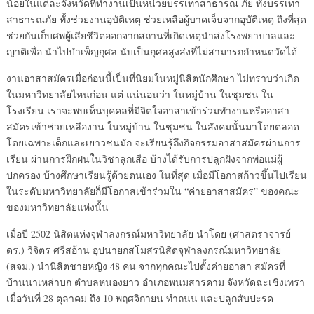
น้อยในแต่ละจังหวัดที่ทำงานเป็นหน่วยบรรเทาสาธารณ ภัย ทั้งบรรเทา
สาธารณภัย ทั้งช่วยงานอุบัติเหตุ ช่วยเหลือผู้บาดเจ็บจากอุบัติเหตุ ถึงที่สุด
ช่วยกันเก็บศพผู้เสียชีวิตออกจากสถานที่เกิดเหตุนำส่งโรงพยาบาลและ
ญาติเพื่อ นำไปบำเพ็ญกุศล นับเป็นกุศลสูงส่งที่ไม่สามารถกำหนดวัดได้
งานอาสาสมัครเมื่อก่อนนี้เป็นที่นิยมในหมู่นิสิตนักศึกษา ไม่ทราบว่าเกิด
ในมหาวิทยาลัยไหนก่อน แต่ แน่นอนว่า ในหมู่บ้าน ในชุมชน ใน
โรงเรียน เราจะพบเห็นบุคคลที่มีจิตใจอาสาเข้าร่วมทำงานหรืออาสา
สมัครเข้าช่วยเหลืองาน ในหมู่บ้าน ในชุมชน ในสังคมนั้นมาโดยตลอด
โดยเฉพาะเด็กและเยาวชนมัก จะเรียนรู้ถึงกิจกรรมอาสาสมัครผ่านการ
เรียน ผ่านการฝึกฝนในวิชาลูกเสือ บ้างได้รับการปลูกฝังจากพ่อแม่ผู้
ปกครอง บ้างศึกษาเรียนรู้ด้วยตนเอง ในที่สุด เมื่อมีโอกาสก้าวขึ้นไปเรียน
ในระดับมหาวิทยาลัยก็มีโอกาสเข้าร่วมใน “ค่ายอาสาสมัคร” ของคณะ
ของมหาวิทยาลัยแห่งนั้น
เมื่อปี 2502 นิสิตแห่งจุฬาลงกรณ์มหาวิทยาลัย นำโดย (ศาสตราจารย์
ดร.) วิจิตร ศรีสอ้าน อุปนายกสโมสรนิสิตจุฬาลงกรณ์มหาวิทยาลัย
(สจม.) นำนิสิตชายหญิง 48 คน จากทุกคณะไปตั้งค่ายอาสา สมัครที่
บ้านนาเหล่าบก ตำบลหนองยาว อำเภอพนมสารคาม จังหวัดฉะเชิงเทรา
เมื่อวันที่ 28 ตุลาคม ถึง 10 พฤศจิกายน ทำถนน และปลูกสับปะรด