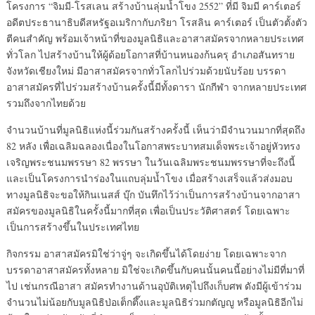
โครงการ “จิมมี-โรสเลน สร้างบ้านลุ่มน้ำโขง 2552” ที่มี จิมมี คาร์เตอร์
อดีตประธานาธิบดีสหรัฐอเมริกากับภริยา โรสลิน คาร์เตอร์ เป็นตัวตั้งตัว
ตีคนสำคัญ พร้อมเจ้าหน้าที่ของมูลนิธิและอาสาสมัครจากหลายประเทศ
ทั่วโลก ไปสร้างบ้านให้ผู้ด้อยโอกาสที่บ้านหนองก้นครุ อำเภอสันทราย
จังหวัดเชียงใหม่ มีอาสาสมัครจากทั่วโลกไปร่วมด้วยนับร้อย บรรดา
อาสาสมัครที่ไปร่วมสร้างบ้านครั้งนี้มีทั้งดารา นักกีฬา จากหลายประเทศ
รวมถึงจากไทยด้วย
จำนวนบ้านที่มูลนิธิแห่งนี้ร่วมกันสร้างครั้งนี้ เห็นว่ามีจำนวนมากที่สุดถึง
82 หลัง เพื่อเฉลิมฉลองเนื่องในโอกาสพระบาทสมเด็จพระเจ้าอยู่หัวทรง
เจริญพระชนมพรรษา 82 พรรษา ในวันเฉลิมพระชนมพรรษาที่จะถึงนี้
และเป็นโครงการนำร่องในแถบลุ่มน้ำโขง เมื่อสร้างเสร็จแล้วส่งมอบ
ทางมูลนิธิจะขอให้กินเนสส์ บุ๊ก บันทึกไว้ว่าเป็นการสร้างบ้านจากอาสา
สมัครของมูลนิธิในครั้งนี้มากที่สุด เพื่อเป็นประวัติศาสตร์ โดยเฉพาะ
เป็นการสร้างขึ้นในประเทศไทย
กิจกรรม อาสาสมัครมิใช่ว่าจู่ๆ จะเกิดขึ้นได้โดยง่าย โดยเฉพาะจาก
บรรดาอาสาสมัครทั้งหลาย มิใช่จะเกิดขึ้นกับคนนั้นคนนี้อย่างไม่มีที่มาที่
ไป เช่นกรณีอาสา สมัครทำงานด้านอุบัติเหตุไปถึงเก็บศพ ดังมีผู้เข้าร่วม
จำนวนไม่น้อยกับมูลนิธิป่อเต็กตึ๊งและมูลนิธิร่วมกตัญญู หรือมูลนิธิอีกไม่