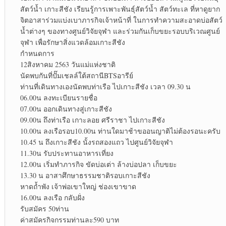
สัตว์น้ำ เกาะสีชัง เรียนรู้การเพาะพันธุ์สัตว์น้ำ สัตว์ทะเล ที่หาดูยาก
จิตอาสาร่วมแบ่งเบาภารกิจเจ้าหน้าที่ ในการทำความสะอาดบ่อสัตว์
น้ำต่างๆ ของทางศูนย์วิจัยจุฬา และร่วมกันเก็บขยะรอบบริเวณศูนย์
จุฬา เพื่อรักษาสิ่งแวดล้อมเกาะสีชัง
กำหนดการ
12สิงหาคม 2563 วันแม่แห่งชาติ
นัดพบกันที่ปั๊มเชลล์ใต้สถานีBTSอารีย์
ท่านที่เดินทางเองนัดพบท่าเรือ ไปเกาะสีชัง เวลา 09.30 น
06.00น ลงทะเบียนรายชื่อ
07.00น ออกเดินทางสู่เกาะสีชัง
09.00น ถึงท่าเรือ เกาะลอย ศรีราชา ไปเกาะสีชัง
10.00น ลงเรือรอบ10.00น ท่านใดมาช้าขออนญาติไม่ต้องรอนะครับ
10.45 น ถึงเกาะสีชัง นั้งรถสองแถว ไปศูนย์วิจัยจุฬา
11.30น รับประทานอาหารเที่ยง
12.00น เริ่มทำภารกิจ ขัดบ่อเต่า ล้างบ่อปลา เก็บขยะ
13.30 น อาสาศึกษาธรรมชาติรอบเกาะสีชัง
หาดถ้ำพัง เจ้าพ่อเขาใหญ่ ช่องเขาขาด
16.00น ลงเรือ กลับฝั่ง
รับสมัคร 50ท่าน
ค่าสมัครกิจกรรมท่านละ590 บาท