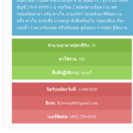
สมัครได้ที่ 1โอนค่ากิจกรรมได้ที่ นาย กฤษณ์วรา รุ่งโรจน์ เลขที่
บัญชี 270-0-19505-1 ธ กรุงไทย 2 สมัครผ่านข้อความ เพจ
กฤษณ์จิตอาสา หรือ ทางไล id kit8585 3ส่งสลิปมาที่ข้อความ
หรือ ทางไล 4แจ้งชื่อ นามสกุล สิ่งที่เตรียมไป 1ชุดเปลี่ยน ที่จะ
เล่นน้ำ 2.หมวกกันแดด ครีมกันแดด ดูน้อยลง การกุศล ผู้จัดงาน
จำนวนอาสาสมัครที่รับ:
50
ค่าใช้จ่าย:
590
พื้นที่ปฏิบัติงาน:
ชลบุรี
ปิดรับสมัครวันที่:
11/08/2020
อีเมล:
Kritwara88@gmail.com
เบอร์ติดต่อ:
(092) 259-6818