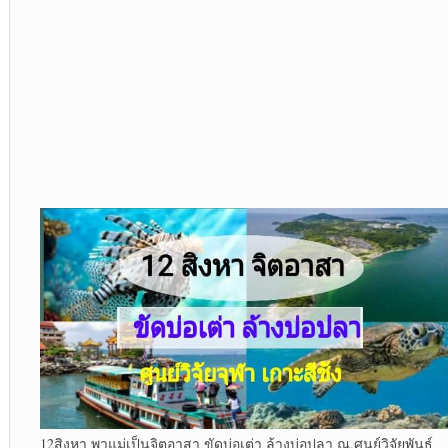
12สิงหา พาแม่เป็นจิตอาสา ขัดบ่อเต่า ล้างบ่อปลา ณ.ศูนย์วิจัยพันธุ์