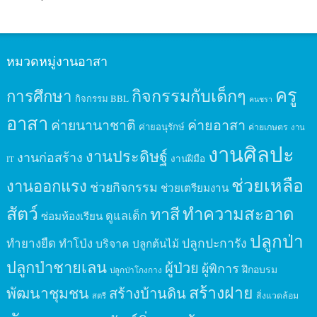
หมวดหมู่งานอาสา
ครู
กิจกรรมกับเด็กๆ
การศึกษา
กิจกรรม BBL
คนชรา
อาสา
ค่ายนานาชาติ
ค่ายอาสา
ค่ายอนุรักษ์
ค่ายเกษตร
งาน
งานศิลปะ
งานประดิษฐ์
งานก่อสร้าง
งานฝีมือ
IT
ช่วยเหลือ
งานออกแรง
ช่วยกิจกรรม
ช่วยเตรียมงาน
สัตว์
ทาสี
ทำความสะอาด
ดูแลเด็ก
ซ่อมห้องเรียน
ปลูกป่า
ปลูกปะการัง
ทำยางยืด
ทำโป่ง
บริจาค
ปลูกต้นไม้
ปลูกป่าชายเลน
ผู้ป่วย
ผู้พิการ
ฝึกอบรม
ปลูกป่าโกงกาง
สร้างฝาย
พัฒนาชุมชน
สร้างบ้านดิน
สิ่งแวดล้อม
สตรี