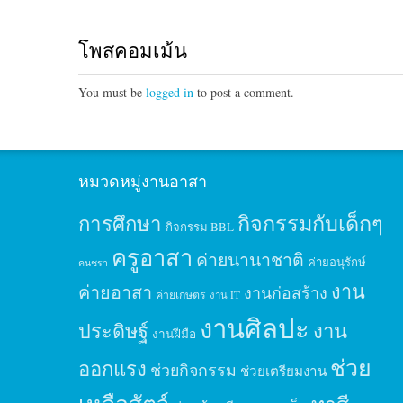
โพสคอมเม้น
You must be
logged in
to post a comment.
หมวดหมู่งานอาสา
กิจกรรมกับเด็กๆ
การศึกษา
กิจกรรม BBL
ครูอาสา
ค่ายนานาชาติ
ค่ายอนุรักษ์
คนชรา
งาน
ค่ายอาสา
งานก่อสร้าง
ค่ายเกษตร
งาน IT
งานศิลปะ
ประดิษฐ์
งาน
งานฝีมือ
ช่วย
ออกแรง
ช่วยกิจกรรม
ช่วยเตรียมงาน