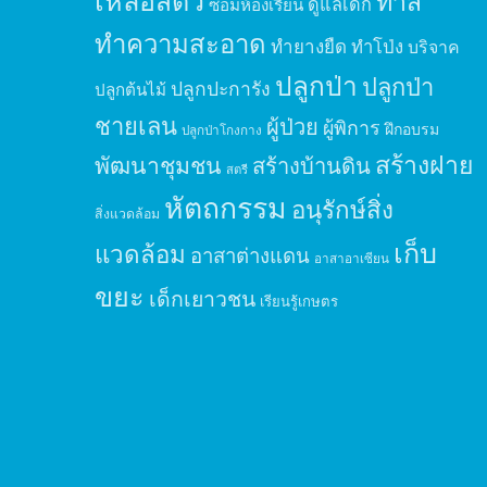
เหลือสัตว์
ทาสี
ดูแลเด็ก
ซ่อมห้องเรียน
ทำความสะอาด
ทำยางยืด
ทำโป่ง
บริจาค
ปลูกป่า
ปลูกป่า
ปลูกปะการัง
ปลูกต้นไม้
ชายเลน
ผู้ป่วย
ผู้พิการ
ฝึกอบรม
ปลูกป่าโกงกาง
สร้างฝาย
พัฒนาชุมชน
สร้างบ้านดิน
สตรี
หัตถกรรม
อนุรักษ์สิ่ง
สิ่งแวดล้อม
เก็บ
แวดล้อม
อาสาต่างแดน
อาสาอาเซียน
ขยะ
เด็กเยาวชน
เรียนรู้เกษตร