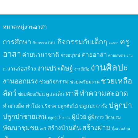
หมวดหมู่งานอาสา
ครู
กิจกรรมกับเด็กๆ
การศึกษา
กิจกรรม BBL
คนชรา
อาสา
ค่ายนานาชาติ
ค่ายอาสา
ค่ายอนุรักษ์
ค่ายเกษตร
งาน
งานศิลปะ
งานประดิษฐ์
งานก่อสร้าง
งานฝีมือ
IT
ช่วยเหลือ
งานออกแรง
ช่วยกิจกรรม
ช่วยเตรียมงาน
สัตว์
ทาสี
ทำความสะอาด
ดูแลเด็ก
ซ่อมห้องเรียน
ปลูกป่า
ปลูกปะการัง
ทำยางยืด
ทำโป่ง
บริจาค
ปลูกต้นไม้
ปลูกป่าชายเลน
ผู้ป่วย
ผู้พิการ
ฝึกอบรม
ปลูกป่าโกงกาง
สร้างฝาย
พัฒนาชุมชน
สร้างบ้านดิน
สิ่งแวดล้อม
สตรี