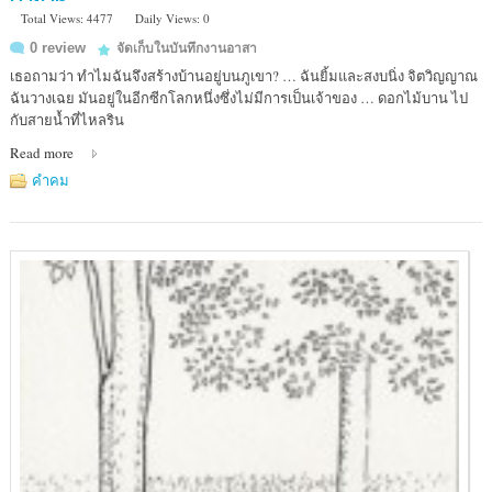
Total Views: 4477
Daily Views: 0
0 review
จัดเก็บในบันทึกงานอาสา
เธอถามว่า ทำไมฉันจึงสร้างบ้านอยู่บนภูเขา? … ฉันยิ้มและสงบนิ่ง จิตวิญญาณ
ฉันวางเฉย มันอยู่ในอีกซีกโลกหนึ่งซึ่งไม่มีการเป็นเจ้าของ … ดอกไม้บาน ไป
กับสายน้ำที่ไหลริน
Read more
คำคม