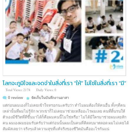
โลกจะภูมิใจและจดจำในสิ่งที่เรา “ให้” ไม่ใช่ในสิ่งที่เรา “มี”
Total Views: 2178
Daily Views: 0
0 review
จัดเก็บในบันทึกงานอาสา
แต่ก่อนผมเองก็ไม่เคยเข้าใจหรอกนะครับว่า ทำไมผมต้องให้คนอื่น ทั้งๆที่คน
เหล่านั้นที่ผมไม่รู้จัก พวกเขาก็ไม่เคยมาช่วยเหลืออะไรผมเลย คนที่ดิ้นรนให้
ตัวเองมีชีวิตที่ดีขึ้นมาได้ก็คือผมคนนี้ไม่ใช่หรือ? ไม่ได้มีใครมาช่วยผมเลยสัก
คน ผมเองผมยอมรับครับว่าแต่ก่อนนั้นผมเป็นคนที่คิดลบมาตลอด ผมไม่เคยได้
สัมผัสเลยว่า จริงๆแล้วความสุขที่แท้จริงของชีวิตมันคืออะไรกันแน่