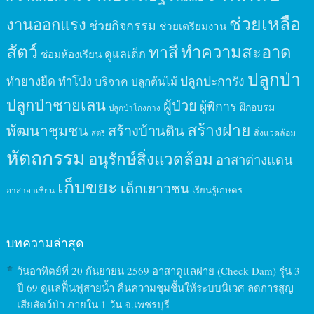
ช่วยเหลือ
งานออกแรง
ช่วยกิจกรรม
ช่วยเตรียมงาน
สัตว์
ทาสี
ทำความสะอาด
ดูแลเด็ก
ซ่อมห้องเรียน
ปลูกป่า
ปลูกปะการัง
ทำยางยืด
ทำโป่ง
บริจาค
ปลูกต้นไม้
ปลูกป่าชายเลน
ผู้ป่วย
ผู้พิการ
ฝึกอบรม
ปลูกป่าโกงกาง
สร้างฝาย
พัฒนาชุมชน
สร้างบ้านดิน
สิ่งแวดล้อม
สตรี
หัตถกรรม
อนุรักษ์สิ่งแวดล้อม
อาสาต่างแดน
เก็บขยะ
เด็กเยาวชน
เรียนรู้เกษตร
อาสาอาเซียน
บทความล่าสุด
วันอาทิตย์ที่ 20 กันยายน 2569 อาสาดูแลฝาย (Check Dam) รุ่น 3
ปี 69 ดูแลฟื้นฟูสายน้ำ คืนความชุมชื้นให้ระบบนิเวศ ลดการสูญ
เสียสัตว์ป่า ภายใน 1 วัน จ.เพชรบุรี