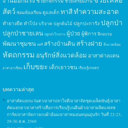
งานออกแรง
ช่วยกิจกรรม
ช่วยเตรียมงาน
สัตว์
ทาสี
ทำความสะอาด
ดูแลเด็ก
ซ่อมห้องเรียน
ปลูกป่า
ปลูกปะการัง
ทำยางยืด
ทำโป่ง
บริจาค
ปลูกต้นไม้
ปลูกป่าชายเลน
ผู้ป่วย
ผู้พิการ
ฝึกอบรม
ปลูกป่าโกงกาง
สร้างฝาย
พัฒนาชุมชน
สร้างบ้านดิน
สิ่งแวดล้อม
สตรี
หัตถกรรม
อนุรักษ์สิ่งแวดล้อม
อาสาต่างแดน
เก็บขยะ
เด็กเยาวชน
เรียนรู้เกษตร
อาสาอาเซียน
บทความล่าสุด
อาสาคัดแยกแว่นตา/อาสาปลาใจดี/อาสาจัดชุดเมล็ดพันธุ์/อาสา
คัดแยกยา/อาสาสร้างสื่อการเรียนรู้บนผืนผ้า/อาสาผลิตแฟลช
การ์ด/อาสาจัดกางเกงผ้าอ้อม/อาสาหมอนหนุนอุ่นรัก วันที่ 22-23,
29-30 ส.ค. 2569