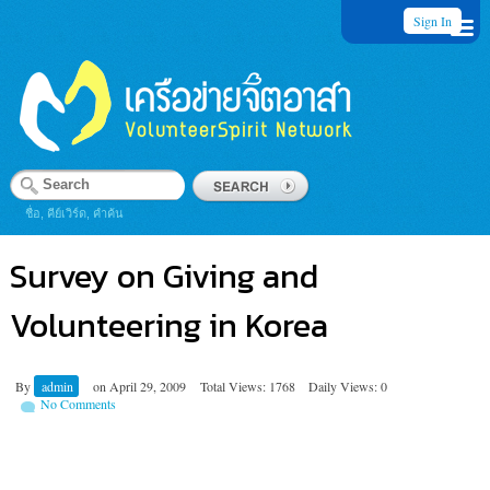
Sign In
ชื่อ, คีย์เวิร์ด, คำค้น
Survey on Giving and
Volunteering in Korea
By
admin
on
April 29, 2009
Total Views: 1768
Daily Views: 0
No Comments