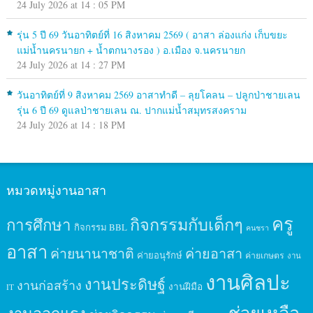
24 July 2026 at 14 : 05 PM
รุ่น 5 ปี 69 วันอาทิตย์ที่ 16 สิงหาคม 2569 ( อาสา ล่องแก่ง เก็บขยะ
แม่น้ำนครนายก + น้ำตกนางรอง ) อ.เมือง จ.นครนายก
24 July 2026 at 14 : 27 PM
วันอาทิตย์ที่ 9 สิงหาคม 2569 อาสาทำดี – ลุยโคลน – ปลูกป่าชายเลน
รุ่น 6 ปี 69 ดูแลป่าชายเลน ณ. ปากแม่น้ำสมุทรสงคราม
24 July 2026 at 14 : 18 PM
หมวดหมู่งานอาสา
ครู
กิจกรรมกับเด็กๆ
การศึกษา
กิจกรรม BBL
คนชรา
อาสา
ค่ายนานาชาติ
ค่ายอาสา
ค่ายอนุรักษ์
ค่ายเกษตร
งาน
งานศิลปะ
งานประดิษฐ์
งานก่อสร้าง
งานฝีมือ
IT
ช่วยเหลือ