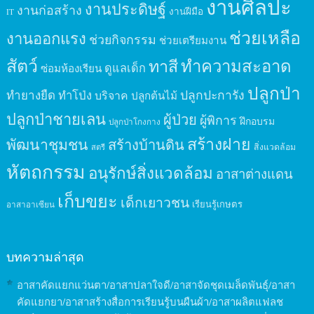
งานศิลปะ
งานประดิษฐ์
งานก่อสร้าง
งานฝีมือ
IT
ช่วยเหลือ
งานออกแรง
ช่วยกิจกรรม
ช่วยเตรียมงาน
สัตว์
ทาสี
ทำความสะอาด
ดูแลเด็ก
ซ่อมห้องเรียน
ปลูกป่า
ปลูกปะการัง
ทำยางยืด
ทำโป่ง
บริจาค
ปลูกต้นไม้
ปลูกป่าชายเลน
ผู้ป่วย
ผู้พิการ
ฝึกอบรม
ปลูกป่าโกงกาง
สร้างฝาย
พัฒนาชุมชน
สร้างบ้านดิน
สิ่งแวดล้อม
สตรี
หัตถกรรม
อนุรักษ์สิ่งแวดล้อม
อาสาต่างแดน
เก็บขยะ
เด็กเยาวชน
เรียนรู้เกษตร
อาสาอาเซียน
บทความล่าสุด
อาสาคัดแยกแว่นตา/อาสาปลาใจดี/อาสาจัดชุดเมล็ดพันธุ์/อาสา
คัดแยกยา/อาสาสร้างสื่อการเรียนรู้บนผืนผ้า/อาสาผลิตแฟลช