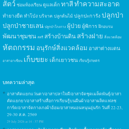
สัตว์
ทาสี
ทำความสะอาด
ดูแลเด็ก
ซ่อมห้องเรียน
ปลูกป่า
ปลูกปะการัง
ทำยางยืด
ทำโป่ง
บริจาค
ปลูกต้นไม้
ปลูกป่าชายเลน
ผู้ป่วย
ผู้พิการ
ฝึกอบรม
ปลูกป่าโกงกาง
สร้างฝาย
พัฒนาชุมชน
สร้างบ้านดิน
สิ่งแวดล้อม
สตรี
หัตถกรรม
อนุรักษ์สิ่งแวดล้อม
อาสาต่างแดน
เก็บขยะ
เด็กเยาวชน
เรียนรู้เกษตร
อาสาอาเซียน
บทความล่าสุด
อาสาคัดแยกแว่นตา/อาสาปลาใจดี/อาสาจัดชุดเมล็ดพันธุ์/อาสา
คัดแยกยา/อาสาสร้างสื่อการเรียนรู้บนผืนผ้า/อาสาผลิตแฟลช
การ์ด/อาสาจัดกางเกงผ้าอ้อม/อาสาหมอนหนุนอุ่นรัก วันที่ 22-23,
29-30 ส.ค. 2569
29 July 2026 at 14 : 37 PM