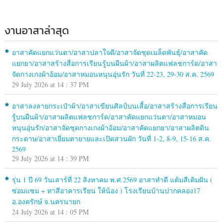
งานอาสาล่าสุด
อาสาคัดแยกแว่นตา/อาสาปลาใจดี/อาสาจัดชุดเมล็ดพันธุ์/อาสาคัด
แยกยา/อาสาสร้างสื่อการเรียนรู้บนผืนผ้า/อาสาผลิตแฟลชการ์ด/อาสา
จัดกางเกงผ้าอ้อม/อาสาหมอนหนุนอุ่นรัก วันที่ 22-23, 29-30 ส.ค. 2569
29 July 2026 at 14 : 37 PM
อาสาลงลายกระเป๋าผ้า/อาสาเขียนศิลป์บนเสื้อ/อาสาสร้างสื่อการเรียน
รู้บนผืนผ้า/อาสาผลิตแฟลชการ์ด/อาสาคัดแยกแว่นตา/อาสาหมอน
หนุนอุ่นรัก/อาสาจัดชุดกางเกงผ้าอ้อม/อาสาคัดแยกยา/อาสาผลิตดิน
กระดาษ/อาสาเยี่ยมตายายและเปิดสวนผัก วันที่ 1-2, 8-9, 15-16 ส.ค.
2569
29 July 2026 at 14 : 39 PM
รุ่น 1 ปี 69 วันเสาร์ที่ 22 สิงหาคม พ.ศ.2569 อาสาทำดี แต้มสีเติมฝัน (
ซ่อมแซม + ทาสีอาคารเรียน ให้น้อง ) โรงเรียนบ้านปากคลอง17
อ.องครักษ์ จ.นครนายก
24 July 2026 at 14 : 05 PM