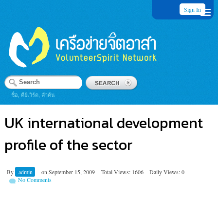
Sign In
ชื่อ, คีย์เวิร์ด, คำค้น
UK international development
profile of the sector
By
admin
on
September 15, 2009
Total Views: 1606
Daily Views: 0
No Comments