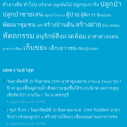
ปลูกป่า
ปลูกปะการัง
ทำยางยืด
ทำโป่ง
บริจาค
ปลูกต้นไม้
ปลูกป่าชายเลน
ผู้ป่วย
ผู้พิการ
ฝึกอบรม
ปลูกป่าโกงกาง
สร้างฝาย
พัฒนาชุมชน
สร้างบ้านดิน
สิ่งแวดล้อม
สตรี
หัตถกรรม
อนุรักษ์สิ่งแวดล้อม
อาสาต่างแดน
เก็บขยะ
เด็กเยาวชน
เรียนรู้เกษตร
อาสาอาเซียน
บทความล่าสุด
วันอาทิตย์ที่ 20 กันยายน 2569 อาสาดูแลฝาย (Check Dam) รุ่น 3
ปี 69 ดูแลฟื้นฟูสายน้ำ คืนความชุมชื้นให้ระบบนิเวศ ลดการสูญ
เสียสัตว์ป่า ภายใน 1 วัน จ.เพชรบุรี
8 August 2026 at 12 : 04 PM
( รุ่น5 ปี 69 ) วันอาทิตย์ที่ 30 สิงหาคม พ.ศ. 2569 รับสมัคร อาสา
รักป่า (ช่วยปลูกป่า + สร้างบ้านให้นก) เขื่อนขุนด่านปราการชล
8 August 2026 at 12 : 24 PM