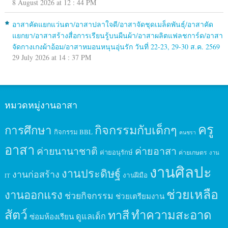
8 August 2026 at 12 : 44 PM
อาสาคัดแยกแว่นตา/อาสาปลาใจดี/อาสาจัดชุดเมล็ดพันธุ์/อาสาคัด
แยกยา/อาสาสร้างสื่อการเรียนรู้บนผืนผ้า/อาสาผลิตแฟลชการ์ด/อาสา
จัดกางเกงผ้าอ้อม/อาสาหมอนหนุนอุ่นรัก วันที่ 22-23, 29-30 ส.ค. 2569
29 July 2026 at 14 : 37 PM
หมวดหมู่งานอาสา
ครู
กิจกรรมกับเด็กๆ
การศึกษา
กิจกรรม BBL
คนชรา
อาสา
ค่ายนานาชาติ
ค่ายอาสา
ค่ายอนุรักษ์
ค่ายเกษตร
งาน
งานศิลปะ
งานประดิษฐ์
งานก่อสร้าง
งานฝีมือ
IT
ช่วยเหลือ
งานออกแรง
ช่วยกิจกรรม
ช่วยเตรียมงาน
สัตว์
ทาสี
ทำความสะอาด
ดูแลเด็ก
ซ่อมห้องเรียน