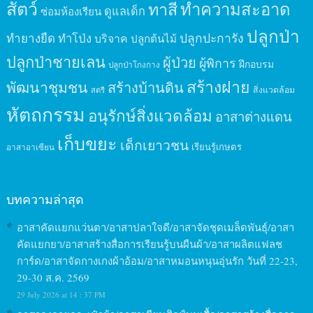
สัตว์
ทาสี
ทำความสะอาด
ดูแลเด็ก
ซ่อมห้องเรียน
ปลูกป่า
ปลูกปะการัง
ทำยางยืด
ทำโป่ง
บริจาค
ปลูกต้นไม้
ปลูกป่าชายเลน
ผู้ป่วย
ผู้พิการ
ฝึกอบรม
ปลูกป่าโกงกาง
สร้างฝาย
พัฒนาชุมชน
สร้างบ้านดิน
สิ่งแวดล้อม
สตรี
หัตถกรรม
อนุรักษ์สิ่งแวดล้อม
อาสาต่างแดน
เก็บขยะ
เด็กเยาวชน
เรียนรู้เกษตร
อาสาอาเซียน
บทความล่าสุด
อาสาคัดแยกแว่นตา/อาสาปลาใจดี/อาสาจัดชุดเมล็ดพันธุ์/อาสา
คัดแยกยา/อาสาสร้างสื่อการเรียนรู้บนผืนผ้า/อาสาผลิตแฟลช
การ์ด/อาสาจัดกางเกงผ้าอ้อม/อาสาหมอนหนุนอุ่นรัก วันที่ 22-23,
29-30 ส.ค. 2569
29 July 2026 at 14 : 37 PM