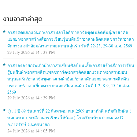
งานอาสาล่าสุด
อาสาคัดแยกแว่นตา/อาสาปลาใจดี/อาสาจัดชุดเมล็ดพันธุ์/อาสาคัด
แยกยา/อาสาสร้างสื่อการเรียนรู้บนผืนผ้า/อาสาผลิตแฟลชการ์ด/อาสา
จัดกางเกงผ้าอ้อม/อาสาหมอนหนุนอุ่นรัก วันที่ 22-23, 29-30 ส.ค. 2569
29 July 2026 at 14 : 37 PM
อาสาลงลายกระเป๋าผ้า/อาสาเขียนศิลป์บนเสื้อ/อาสาสร้างสื่อการเรียน
รู้บนผืนผ้า/อาสาผลิตแฟลชการ์ด/อาสาคัดแยกแว่นตา/อาสาหมอน
หนุนอุ่นรัก/อาสาจัดชุดกางเกงผ้าอ้อม/อาสาคัดแยกยา/อาสาผลิตดิน
กระดาษ/อาสาเยี่ยมตายายและเปิดสวนผัก วันที่ 1-2, 8-9, 15-16 ส.ค.
2569
29 July 2026 at 14 : 39 PM
รุ่น 1 ปี 69 วันเสาร์ที่ 22 สิงหาคม พ.ศ.2569 อาสาทำดี แต้มสีเติมฝัน (
ซ่อมแซม + ทาสีอาคารเรียน ให้น้อง ) โรงเรียนบ้านปากคลอง17
อ.องครักษ์ จ.นครนายก
24 July 2026 at 14 : 05 PM