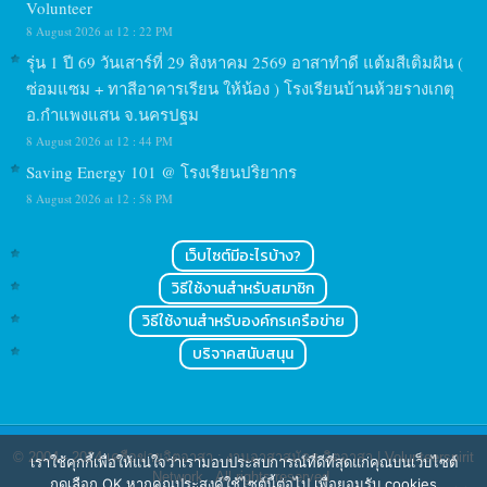
Volunteer
8 August 2026 at 12 : 22 PM
รุ่น 1 ปี 69 วันเสาร์ที่ 29 สิงหาคม 2569 อาสาทำดี แต้มสีเติมฝัน (
ซ่อมแซม + ทาสีอาคารเรียน ให้น้อง ) โรงเรียนบ้านห้วยรางเกตุ
อ.กำแพงแสน จ.นครปฐม
8 August 2026 at 12 : 44 PM
Saving Energy 101 @ โรงเรียนปริยากร
8 August 2026 at 12 : 58 PM
เว็บไซต์มีอะไรบ้าง?
วิธีใช้งานสำหรับสมาชิก
วิธีใช้งานสำหรับองค์กรเครือข่าย
บริจาคสนับสนุน
© 2004 - 2024
เครือข่ายจิตอาสา : งานอาสาสมัคร จิตอาสา | Volunteerspirit
เราใช้คุกกี้เพื่อให้แน่ใจว่าเรามอบประสบการณ์ที่ดีที่สุดแก่คุณบนเว็บไซต์
Network
. All rights reserved.
กดเลือก OK หากคุณประสงค์ใช้ไซต์นี้ต่อไป เพื่อยอมรับ cookies