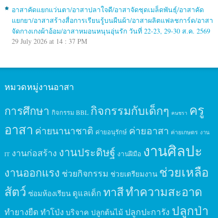
อาสาคัดแยกแว่นตา/อาสาปลาใจดี/อาสาจัดชุดเมล็ดพันธุ์/อาสาคัด
แยกยา/อาสาสร้างสื่อการเรียนรู้บนผืนผ้า/อาสาผลิตแฟลชการ์ด/อาสา
จัดกางเกงผ้าอ้อม/อาสาหมอนหนุนอุ่นรัก วันที่ 22-23, 29-30 ส.ค. 2569
29 July 2026 at 14 : 37 PM
หมวดหมู่งานอาสา
ครู
กิจกรรมกับเด็กๆ
การศึกษา
กิจกรรม BBL
คนชรา
อาสา
ค่ายนานาชาติ
ค่ายอาสา
ค่ายอนุรักษ์
ค่ายเกษตร
งาน
งานศิลปะ
งานประดิษฐ์
งานก่อสร้าง
งานฝีมือ
IT
ช่วยเหลือ
งานออกแรง
ช่วยกิจกรรม
ช่วยเตรียมงาน
สัตว์
ทาสี
ทำความสะอาด
ดูแลเด็ก
ซ่อมห้องเรียน
ปลูกป่า
ปลูกปะการัง
ทำยางยืด
ทำโป่ง
บริจาค
ปลูกต้นไม้