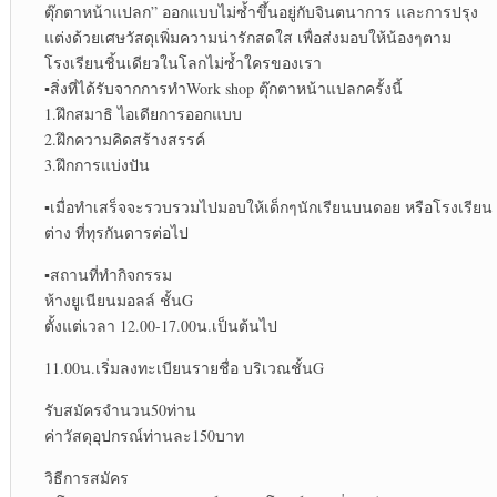
ตุ๊กตาหน้าแปลก” ออกแบบไม่ซ้ำขึ้นอยู่กับจินตนาการ และการปรุง
แต่งด้วยเศษวัสดุเพิ่มความน่ารักสดใส เพื่อส่งมอบให้น้องๆตาม
โรงเรียนชิ้นเดียวในโลกไม่ซ้ำใครของเรา
▪︎สิ่งที่ได้รับจากการทำWork shop ตุ๊กตาหน้าแปลกครั้งนี้
1.ฝึกสมาธิ ไอเดียการออกแบบ
2.ฝึกความคิดสร้างสรรค์
3.ฝึกการแบ่งปัน
▪︎เมื่อทำเสร็จจะรวบรวมไปมอบให้เด็กๆนักเรียนบนดอย หรือโรงเรียน
ต่าง ที่ทุรกันดารต่อไป
▪︎สถานที่ทำกิจกรรม
ห้างยูเนียนมอลล์ ชั้นG
ตั้งแต่เวลา 12.00-17.00น.เป็นต้นไป
11.00น.เริ่มลงทะเบียนรายชื่อ บริเวณชั้นG
รับสมัครจำนวน50ท่าน
ค่าวัสดุอุปกรณ์ท่านละ150บาท
วิธีการสมัคร