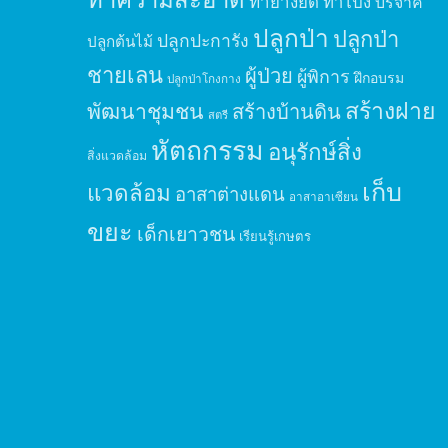
ทำยางยืด
ทำโป่ง
บริจาค
ปลูกป่า
ปลูกป่า
ปลูกปะการัง
ปลูกต้นไม้
ชายเลน
ผู้ป่วย
ผู้พิการ
ฝึกอบรม
ปลูกป่าโกงกาง
สร้างฝาย
พัฒนาชุมชน
สร้างบ้านดิน
สตรี
หัตถกรรม
อนุรักษ์สิ่ง
สิ่งแวดล้อม
เก็บ
แวดล้อม
อาสาต่างแดน
อาสาอาเซียน
ขยะ
เด็กเยาวชน
เรียนรู้เกษตร