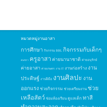
หมวดหมู่งานอาสา
กิจกรรมกับเด็กๆ
การศึกษา
กิจกรรม BBL
ครูอาสา
ค่ายนานาชาติ
ค่ายอนุรักษ์
คนชรา
งาน
ค่ายอาสา
งานก่อสร้าง
ค่ายเกษตร
งาน IT
งานศิลปะ
ประดิษฐ์
งาน
งานฝีมือ
ช่วย
ออกแรง
ช่วยกิจกรรม
ช่วยเตรียมงาน
เหลือสัตว์
ทาสี
ดูแลเด็ก
ซ่อมห้องเรียน
ทำความสะอาด