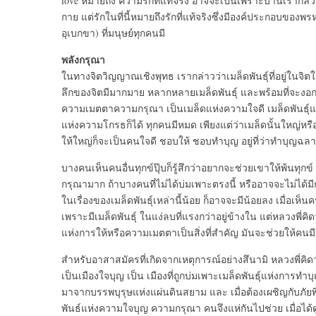
love หมายถึง ความรักที่แท้จริง อาจจะเป็นเพราะบ้านเรากลัว
กาย แต่รักในที่นี้หมายถึงรักที่แท้จริงซึ่งมีองค์ประกอบของพ
อุเบกขา) ที่มนุษย์ทุกคนมี
พลังกรุณา
ในทางจิตวิญญาณเชิงพุทธ เรากล่าวว่าเมล็ดพันธุ์ที่อยู่ในจิตใต้
ลึกของจิตมีมากมาย หลากหลายเมล็ดพันธุ์ และพร้อมที่จะงอก
ความเมตตาความกรุณา เป็นเมล็ดแห่งความใจดี เมล็ดพันธุ์แห่
แห่งความโกรธก็ได้ ทุกคนมีหมด เพียงแต่ว่าเมล็ดนั้นใหญ่หรื
ให้ใหญ่ก็จะเป็นคนใจดี ชอบให้ ชอบทำบุญ อยู่ที่ว่าทำบุญฉ
บางคนเห็นคนอื่นทุกข์ปุ๊บก็รู้สึกว่าอยากจะช่วยเขาให้พ้นทุกข์ อ
กรุณามาก ถ้าบางคนที่ไม่ได้บ่มเพาะตรงนี้ หรืออาจจะไม่ได้ม
ในเรื่องของเมล็ดพันธุ์เหล่านี้น้อย ก็อาจจะมีน้อยลง เมื่อเห็นค
เพราะมีเมล็ดพันธุ์ ในแง่ลบที่แรงกว่าอยู่ข้างใน แต่หลวงพี่คิด
แห่งการให้หรือความเมตตาเป็นสิ่งที่สำคัญ มันจะช่วยให้คนม
สำหรับอาสาสมัครที่เกิดจากเหตุการณ์อย่างสึนามิ หลวงพี่คิดว
เป็นเมืองใจบุญ เป็น เมืองที่ถูกบ่มเพาะเมล็ดพันธุ์แห่งการทำ
มาจากบรรพบุรุษแห่งแผ่นดินสยาม และ เมื่อต้องเผชิญกับภัยพิ
พันธ์แห่งความใจบุญ ความกรุณา คนจึงแห่กันไปช่วย เมื่อได้ดู