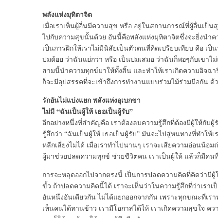
พลังแห่งมุทิตาจิต
เมื่อเราเห็นผู้อื่นมีความสุข หรือ อยู่ในสถานการณ์ที่ผู้อื่น
ไปกับความสุขนั้นด้วย อันนี้คือพลังแห่งมุทิตาจิตซึ่งจะยิ่งน
เป็นการฝึกให้เราไม่มีนิสัยเป็นตัวตนที่คิดเปรียบเทียบ คือ เป็
ปมด้อย ว่าฉันแย่กว่า หรือ เป็นปมเสมอ ว่าฉันก็พอๆกับเขาไม่
สามนี้นำความทุกข์มาให้ทั้งสิ้น และทำให้เราเกิดความอิจฉ
ก็จะมีอุปสรรคที่จะเข้าถึงการทำงานแบบร่วมไม้ร่วมมือกัน ด้วย
รักอันไม่แบ่งแยก พลังแห่งอุเบกขา
ไม่มี “ฉันเป็นผู้ให้ เธอเป็นผู้รับ”
อีกอย่างหนึ่งที่สำคัญคือ เราต้องลบความรู้สึกที่ต้องมีผู้ให้กับผ
รู้สึกว่า “ฉันเป็นผู้ให้ เธอเป็นผู้รับ” มันจะไปสู่หนทางที่ทำให้
หลีกเลี่ยงไม่ได้ เมื่อเราทำไปนานๆ เราจะเสียความอ่อนน้อม
ผู้มาช่วยปลดความทุกข์ ช่วยชีวิตคน เราเป็นผู้ให้ แล้วก็มีคนที่เ
การจะหลุดออกไปจากตรงนี้ เป็นการปลดความคิดที่คิดว่ามีผู้ให้
ขั้ว ถ้าปลดความคิดนี้ได้ เราจะเห็นว่าในความรู้สึกที่ว่าเราเป็นผ
อันหนึ่งอันเดียวกัน ไม่ได้แยกออกจากกัน เพราะทุกขณะที่เรา
เห็นคนได้ทานข้าว เรามีโอกาสได้ให้ เราเกิดความสุขใจ ความรู