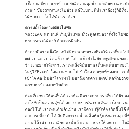
รู้สึกร่วม มีความทุกข์ร่วม พอมีความทุกข์ร่วมก็เกิดความสงส
กรุณา ขับรถพากันลงไปช่วย แต่ในขณะที่ทำเราต้องรู้วิธีที่จะทำ รู
ได้ช่วยเขา ไม่ได้ช่วยเราด้วย
ความตั้งใจอย่างเดียวไม่พอ
หลวงปู่ติช นัท ฮันห์ ที่หมู่บ้านพลัมก็จะพูดเสมอว่าตั้งใจ 
สามารถจะได้มาก็ ด้วยการฝึกฝน
ถ้าหากมีความตั้งใจ แต่ไม่มีความสามารถที่จะให้ เราก็จะ ไปไ
out เราแย่ เราท้อแท้ เราทำไปๆ แล้วทำไมยิ่ง negative มองแง่
ว่า เราอยากให้เพราะเราเห็นสิ่งที่มันขาด เห็นคนนั้นขาดอะไ
ไม่รู้วิธีที่จะเข้าใจความขาด ไม่เข้าใจความทุกข์ของเขา เรา
เข้าใจ คือ ไม่เข้าใจว่าทำไมเขาถึงเกิดความทุกข์ สุดท้ายอาจ
ความทุกข์ของเขาไปด้วย
ก่อนที่เราจะให้คนอื่นได้ เราต้องมีความสามารถที่จะให้ตัวเอ
อะไรที่ เป็นความสุขได้ อย่างง่ายๆ เช่น เราเดินออกไปข้างนอ
ดอกไม้ได้ เราเห็นเด็กเดินผ่าน เรามีความรู้สึกดีๆ เกิดขึ้นได้ สิ่
สามารถที่จะทำได้ มันคือการรดน้ำเมล็ดพันธุ์แห่งความสุขที่ทำ
อยากให้ เพราะเรามีอยู่ ฉะนั้นถ้าเราอยากจะให้ แต่ว่าเราไม่
ของเรามันก็จะเป็นสิ่งที่เหือดแห้ง มันไม่ใช่การให้ที่แท้จริง