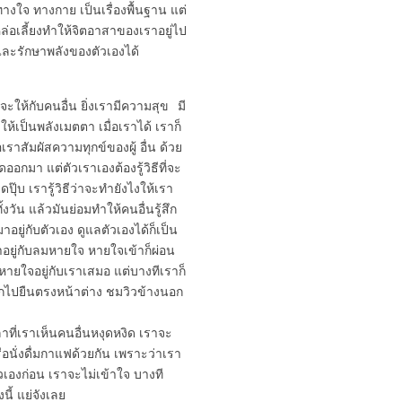
างใจ ทางกาย เป็นเรื่องพื้นฐาน แต่
จะหล่อเลี้ยงทำให้จิตอาสาของเราอยู่ไป
ห้และรักษาพลังของตัวเองได้
ราจะให้กับคนอื่น ยิ่งเรามีความสุข มี
ให้เป็นพลังเมตตา เมื่อเราได้ เราก็
ราสัมผัสความทุกข์ของผู้ อื่น ด้วย
อกมา แต่ตัวเราเองต้องรู้วิธีที่จะ
ปุ๊บ เรารู้วิธีว่าจะทำยังไงให้เรา
งวัน แล้วมันย่อมทำให้คนอื่นรู้สึก
อยู่กับตัวเอง ดูแลตัวเองได้ก็เป็น
มาอยู่กับลมหายใจ หายใจเข้าก็ผ่อน
หายใจอยู่กับเราเสมอ แต่บางทีเราก็
อกไปยืนตรงหน้าต่าง ชมวิวข้างนอก
วลาที่เราเห็นคนอื่นหงุดหงิด เราจะ
อนั่งดื่มกาแฟด้วยกัน เพราะว่าเรา
ตัวเองก่อน เราจะไม่เข้าใจ บางที
ี้ แย่จังเลย