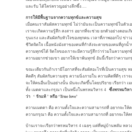
และรับ ได้ใคร่ครวญอย่างลึกซึ้ง….
การให้มีพื้นฐานจากความทุกข์และความสุข
เมื่อคนเราสัมผัสความทุกข์ ไม่ว่ามันจะเป็นความทุกข์ในตัวเ
เราจะเกิดความรู้สึก สงสาร อยากที่จะช่วย ยกตัวอย่างตอนเกิ
รุนแรง และสัมผัสกับหัวใจของทุกคน เวลาที่ภาพออกไป ข่าวออ
ชีวิตจิตใจ เนื้อหนังมังสาของคนที่กำลังจะตายของคนที่ถูกน้ำ
ความทุกข์ได้ จิตใจของเราจะมีความรู้สึกว่าร่วมในความทุกข์นั้
ความอยากช่วยเขา อยากให้เขาพ้นทุกข์ อันนี้เรียกว่าความก
ขณะเดียวกันถ้าเรามีโอกาสที่จะสัมผัสอะไรที่เป็นความสุข หม
คิดดีๆ สัมผัสกับความสุข ความนิ่งภายใน ความคิดที่ดีๆ เราจะรู้ส
จะให้คนอื่นเป็นอย่างนั้น มันจะเกิดขึ้นโดยปริยาย เรียกว่า เ
ซึ่งพรหมวิหาร
ทั้ง เมตตาและกรุณา เป็นหนึ่งในพรหมวิหาร 4
ว่า ‘ รักแท้ ’ หรือ ‘True love’
ความเมตตา คือ ความตั้งใจและความสามารถที่ อยากจะให้คน
ความกรุณา คือ ความตั้งใจและความสามารถที่ อยากจะให้คนอ
บ้านเราจะเรียกว่าพรหมวิหาร 4 เฉยๆ แต่ที่หมู่บ้านพลัม หลวงปู