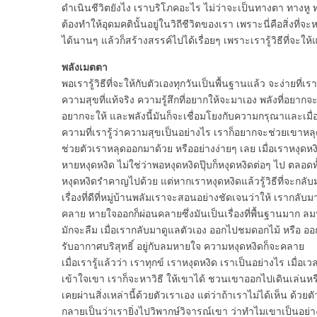
ดำเนินชีวิตยังไง เราบริโภคอะไร ไม่ว่าจะเป็นทางตา ทางหู ท
ต้องทำให้อุดมคตินั้นอยู่ในวิถีชีวิตของเรา เพราะนี่คือสิ่งที่
ได้นานๆ แล้วก็สร้างสรรค์ไปได้เรื่อยๆ เพราะเรารู้วิธีที่จะใ
พลังเมตตา
พอเรารู้วิธีที่จะให้กับตัวเองทุกวันเป็นพื้นฐานแล้ว จะง่ายที่เ
ความสุขที่แท้จริง ความรู้สึกที่อยากให้จะมาเอง พลังที่อยากจะ
อยากจะให้ และพลังนี้มันก็จะเชื่อมโยงกับความกรุณาและเมื่อเ
ความที่เรารู้ว่าความสุขเป็นอย่างไร เราก็อยากจะช่วยเขาหลุดอ
ช่วยตัวเราหลุดออกมาด้วย หรืออย่างง่ายๆ เลย เมื่อเราหงุดหงิด
หายหงุดหงิด ไม่ใช่ว่าพอหงุดหงิดปุ๊บก็หงุดหงิดต่อๆ ไป ตลอดทั้
หงุดหงิดรำคาญไปด้วย แต่หากเราหงุดหงิดแล้วรู้วิธีที่จะกลับมา
เรื่องที่ดีที่หมู่บ้านพลัมเราจะสอนอย่างชัดเจนว่าให้ เรากลับ
คลาย หายใจออกก็ผ่อนคลายซึ่งมันเป็นเรื่องที่พื้นฐานมาก ลม
มักจะลืม เมื่อเรากลับมาดูแลตัวเอง ออกไปชมดอกไม้ หรือ อ
รับอากาศบริสุทธิ์ อยู่กับลมหายใจ ความหงุดหงิดก็จะคลาย
เมื่อเรารู้แล้วว่า เราทุกข์ เราหงุดหงิด เราเป็นอย่างไร เมื่อเ
เข้าใจเขา เราก็จะหาวิธี ให้เขาได้ ชวนเขาออกไปเดินเล่นหรื
เคยผ่านสิ่งเหล่านี้ด้วยตัวเราเอง แต่ว่าถ้าเราไม่ได้เห็น ด้วย
กลายเป็นว่าเรายิ่งไปวิพากษ์วิจารณ์เขา ว่าทำไมเขาเป็นอย่างน