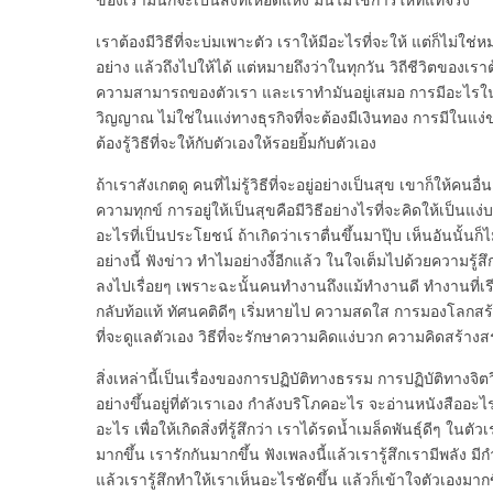
เราต้องมีวิธีที่จะบ่มเพาะตัว เราให้มีอะไรที่จะให้ แต่ก็ไม่ใช่ห
อย่าง แล้วถึงไปให้ได้ แต่หมายถึงว่าในทุกวัน วิถีชีวิตของเราต้
ความสามารถของตัวเรา และเราทำมันอยู่เสมอ การมีอะไรในต
วิญญาณ ไม่ใช่ในแง่ทางธุรกิจที่จะต้องมีเงินทอง การมีในแ
ต้องรู้วิธีที่จะให้กับตัวเองให้รอยยิ้มกับตัวเอง
ถ้าเราสังเกตดู คนที่ไม่รู้วิธีที่จะอยู่อย่างเป็นสุข เขาก็ให้คน
ความทุกข์ การอยู่ให้เป็นสุขคือมีวิธีอย่างไรที่จะคิดให้เป็นแง
อะไรที่เป็นประโยชน์ ถ้าเกิดว่าเราตื่นขึ้นมาปุ๊บ เห็นอันนั้น
อย่างนี้ ฟังข่าว ทำไมอย่างงี้อีกแล้ว ในใจเต็มไปด้วยความรู
ลงไปเรื่อยๆ เพราะฉะนั้นคนทำงานถึงแม้ทำงานดี ทำงานที่เรี
กลับท้อแท้ ทัศนคติดีๆ เริ่มหายไป ความสดใส การมองโลกสร้า
ที่จะดูแลตัวเอง วิธีที่จะรักษาความคิดแง่บวก ความคิดสร้างส
สิ่งเหล่านี้เป็นเรื่องของการปฏิบัติทางธรรม การปฏิบัติทางจ
อย่างขึ้นอยู่ที่ตัวเราเอง กำลังบริโภคอะไร จะอ่านหนังสือ
อะไร เพื่อให้เกิดสิ่งที่รู้สึกว่า เราได้รดน้ำเมล็ดพันธุ์ดีๆ ในตัว
มากขึ้น เรารักกันมากขึ้น ฟังเพลงนี้แล้วเรารู้สึกเรามีพลัง มีก
แล้วเรารู้สึกทำให้เราเห็นอะไรชัดขึ้น แล้วก็เข้าใจตัวเองมากข