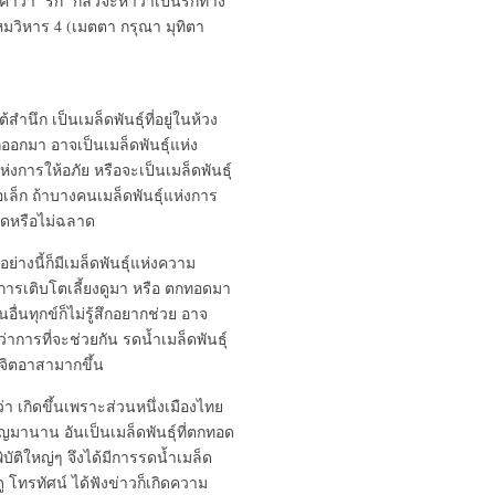
คำว่า ‘รัก’ กลัวจะหาว่าเป็นรักทาง
รหมวิหาร 4 (เมตตา กรุณา มุทิตา
สำนึก เป็นเมล็ดพันธุ์ที่อยู่ในห้วง
ออกมา อาจเป็นเมล็ดพันธุ์แห่ง
งการให้อภัย หรือจะเป็นเมล็ดพันธุ์
อเล็ก ถ้าบางคนเมล็ดพันธุ์แห่งการ
ลาดหรือไม่ฉลาด
ย่างนี้ก็มีเมล็ดพันธุ์แห่งความ
ีการเติบโตเลี้ยงดูมา หรือ ตกทอดมา
นอื่นทุกข์ก็ไม่รู้สึกอยากช่วย อาจ
ว่าการที่จะช่วยกัน รดน้ำเมล็ดพันธุ์
ีจิตอาสามากขึ้น
่า เกิดขึ้นเพราะส่วนหนึ่งเมืองไทย
บุญมานาน อันเป็นเมล็ดพันธุ์ที่ตกทอด
บัติใหญ่ๆ จึงได้มีการรดน้ำเมล็ด
 โทรทัศน์ ได้ฟังข่าวก็เกิดความ