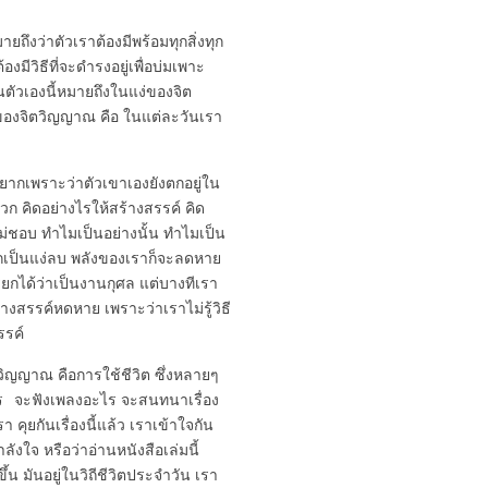
มายถึงว่าตัวเราต้องมีพร้อมทุกสิ่งทุก
องมีวิธีที่จะดำรงอยู่เพื่อบ่มเพาะ
ัวเองนี้หมายถึงในแง่ของจิต
ง่ของจิตวิญญาณ คือ ในแต่ละวันเรา
อื่นยากเพราะว่าตัวเขาเองยังตกอยู่ใน
่บวก คิดอย่างไรให้สร้างสรรค์ คิด
ก็ไม่ชอบ ทำไมเป็นอย่างนั้น ทำไมเป็น
้สึกเป็นแง่ลบ พลังของเราก็จะลดหาย
ยกได้ว่าเป็นงานกุศล แต่บางทีเรา
งสรรค์หดหาย เพราะว่าเราไม่รู้วิธี
รรค์
ิตวิญญาณ คือการใช้ชีวิต ซึ่งหลายๆ
อะไร จะฟังเพลงอะไร จะสนทนาเรื่อง
เรา คุยกันเรื่องนี้แล้ว เราเข้าใจกัน
ำลังใจ หรือว่าอ่านหนังสือเล่มนี้
ึ้น มันอยู่ในวิถีชีวิตประจำวัน เรา