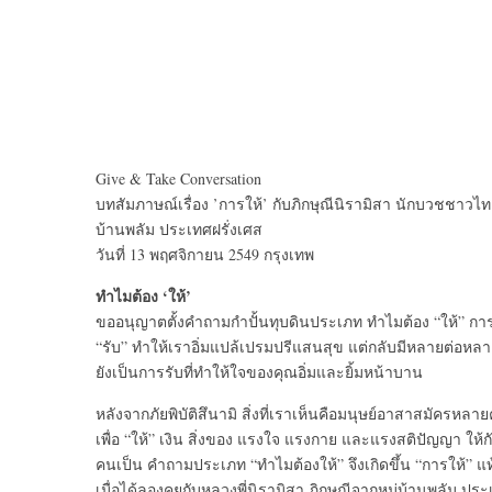
Give & Take Conversation
บทสัมภาษณ์เรื่อง ’การให้’ กับภิกษุณีนิรามิสา นักบวชชาวไทย 
บ้านพลัม ประเทศฝรั่งเศส
วันที่ 13 พฤศจิกายน 2549 กรุงเทพ
ทำไมต้อง ‘ให้’
ขออนุญาตตั้งคำถามกำปั้นทุบดินประเภท ทำไมต้อง “ให้” การใ
“รับ” ทำให้เราอิ่มแปล้เปรมปรีแสนสุข แต่กลับมีหลายต่อหลา
ยังเป็นการรับที่ทำให้ใจของคุณอิ่มและยิ้มหน้าบาน
หลังจากภัยพิบัติสึนามิ สิ่งที่เราเห็นคือมนุษย์อาสาสมัครห
เพื่อ “ให้” เงิน สิ่งของ แรงใจ แรงกาย และแรงสติปัญญา ให้กั
คนเป็น คำถามประเภท “ทำไมต้องให้” จึงเกิดขึ้น “การให้” 
เมื่อได้ลองคุยกับหลวงพี่นิรามิสา ภิกษุณีจากหมู่บ้านพลัม ประเ